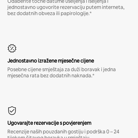
Odaberite točne datume useljenja i iseljenja i
jednostavno ugovorite rezervaciju putem interneta,
bez dodatnih obveza ili papirologije.*
Jednostavno izražene mjesečne cijene
Posebne cijene smještaja za duži boravak i jedna
mjesečna rata bez dodatnih naknada.*
Ugovarajte rezervacije s povjerenjem
Recenzije naših pouzdanih gostiju i podrška 0 – 24
tijekom čitavog boravka u smještaju.