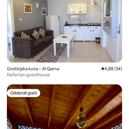
Gostinjska kuća – Al Qarna
Prosječna ocje
4,88 (34)
Nefertari guesthouse
Odabrali gosti
Odabrali gosti