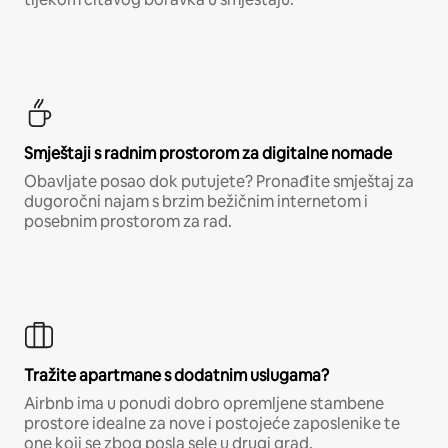
Smještaji s radnim prostorom za digitalne nomade
Obavljate posao dok putujete? Pronađite smještaj za
dugoročni najam s brzim bežičnim internetom i
posebnim prostorom za rad.
Tražite apartmane s dodatnim uslugama?
Airbnb ima u ponudi dobro opremljene stambene
prostore idealne za nove i postojeće zaposlenike te
one koji se zbog posla sele u drugi grad.