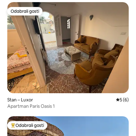
Odabrali gosti
Odabrali gosti
Stan – Luxor
Prosječna
5 (6)
Apartman Paris Oasis 1
Odabrali gosti
Među najviše rangiranima s oznakom „Odabrali gosti”