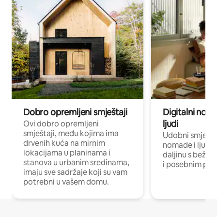
Dobro opremljeni smještaji
Digitalni noma
ljudi
Ovi dobro opremljeni
smještaji, među kojima ima
Udobni smještaj
drvenih kuća na mirnim
nomade i ljude 
lokacijama u planinama i
daljinu s bežič
stanova u urbanim sredinama,
i posebnim pro
imaju sve sadržaje koji su vam
potrebni u vašem domu.