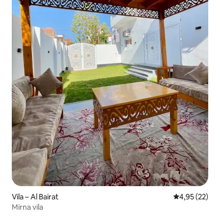
Vila – Al Bairat
Prosječna ocje
4,95 (22)
Mirna vila