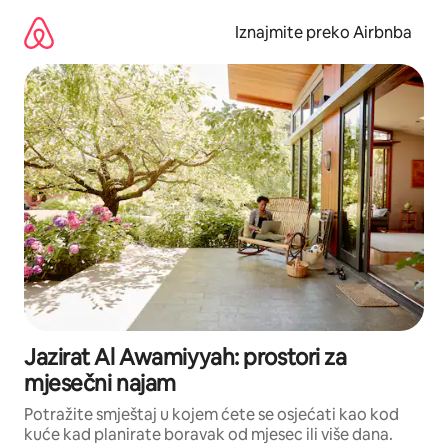
Prijeđi
na
Iznajmite preko Airbnba
sadržaj
Jazirat Al Awamiyyah: prostori za
mjesečni najam
Potražite smještaj u kojem ćete se osjećati kao kod
kuće kad planirate boravak od mjesec ili više dana.