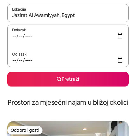
Lokacija
Kada budu dostupni rezultati, moći ćete ih pregledati koristeći
Dolazak
Odlazak
Pretraži
Prostori za mjesečni najam u bližoj okolici
Odabrali gosti
Odabrali gosti