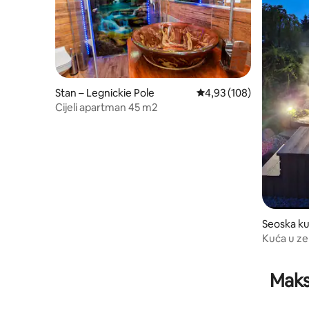
Stan – Legnickie Pole
Prosječna ocjena: 4,93/5
4,93 (108)
Cijeli apartman 45 m2
Seoska k
Kuća u ze
Agroturi
Maks