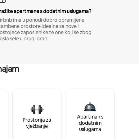
ražite apartmane s dodatnim uslugama?
irbnb ima u ponudi dobro opremljene
tambene prostore idealne za nove i
ostojeće zaposlenike te one koji se zbog
osla sele u drugi grad.
 najam
Apartman s
Prostorija za
dodatnim
vježbanje
uslugama