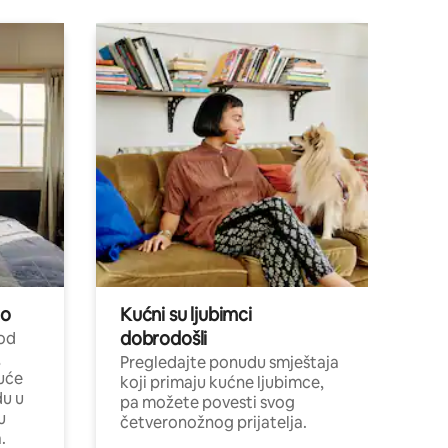
no
Kućni su ljubimci
dobrodošli
 od
,
Pregledajte ponudu smještaja
uće
koji primaju kućne ljubimce,
du u
pa možete povesti svog
u
četveronožnog prijatelja.
.