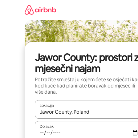
Prijeđi
na
sadržaj
Jawor County: prostori 
mjesečni najam
Potražite smještaj u kojem ćete se osjećati k
kod kuće kad planirate boravak od mjesec ili
više dana.
Lokacija
Kada budu dostupni rezultati, moći ćete ih pregle
Dolazak