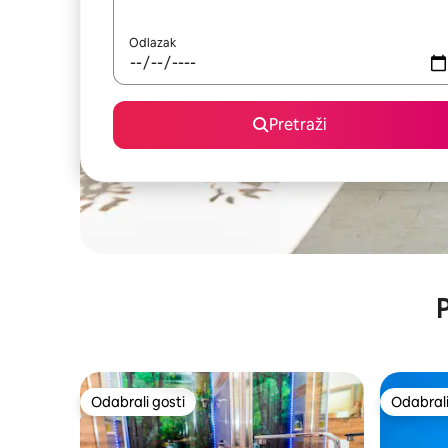
Odlazak
Pretraži
P
Odabrali gosti
Odabrali
Odabrali gosti
Odabrali