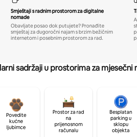
Smještaji s radnim prostorom za digitalne
T
nomade
A
Obavljate posao dok putujete? Pronađite
s
smještaj za dugoročni najam s brzim bežičnim
p
internetom i posebnim prostorom za rad.
p
arni sadržaji u prostorima za mjesečni
Prostor za rad
Besplatan
Povedite
na
parking u
kućne
prijenosnom
sklopu
ljubimce
računalu
objekta