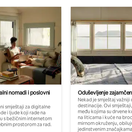
alni nomadi i poslovni
Oduševljenje zajamče
Nekad je smještaj važniji
destinacije. Ovi smještaji
i smještaji za digitalne
među kojima su drvene k
e i ljude koji rade na
na liticama i kuće na bro
nu s bežičnim internetom
mirnom okruženju, obiluj
ebnim prostorom za rad.
jedinstvenim značajkama