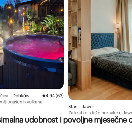
, recenzija: 108
ućica – Dobków
Prosječna ocjena: 4,94/5, recenzija: 63
4,94 (63)
mlji ugašenih vulkana
Stan – Jawor
zam
Za kratke i duže boravke u Jaw
imalna udobnost i povoljne mjesečne c