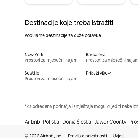
Destinacije koje treba istražiti
Popularne destinacije za duže boravke
New York
Barcelona
Prostori za mjesečni najam
Prostori za mjesečni naja
Seattle
Prikaži više
Prostori za mjesečni najam
*Za određena područja i smještaje mogu vrijediti neke iz
Airbnb
Poljska
Donja Šleska
Jawor County
Pro
© 2026 Airbnb, Inc.
Pravila o privatnosti
Uvjeti