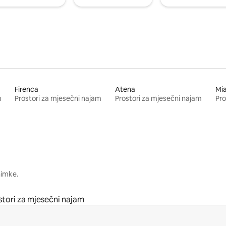
Firenca
Atena
Mi
m
Prostori za mjesečni najam
Prostori za mjesečni najam
Pro
nimke.
stori za mjesečni najam