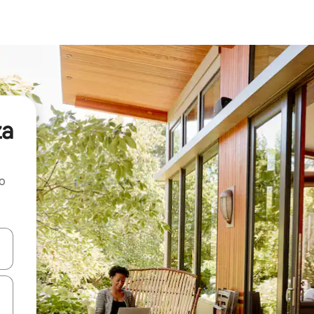
za
ao
dati koristeći se strelicama prema gore i prema dolje, kao i dodirom i