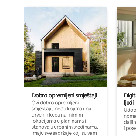
Dobro opremljeni smještaji
Digit
ljudi
Ovi dobro opremljeni
smještaji, među kojima ima
Udobn
drvenih kuća na mirnim
nomad
lokacijama u planinama i
dalji
stanova u urbanim sredinama,
i pos
imaju sve sadržaje koji su vam