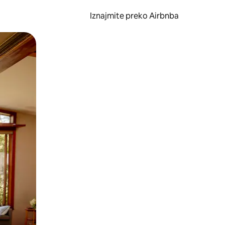
Iznajmite preko Airbnba
li prelaskom prstom po zaslonu.