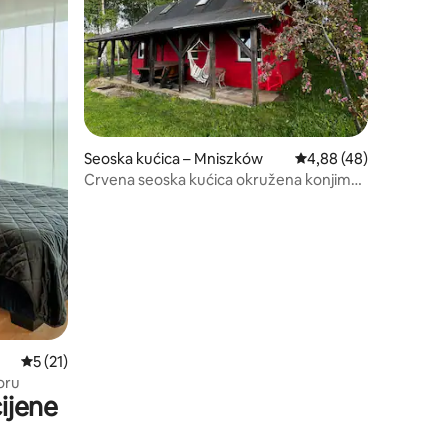
Seoska kućica – Mniszków
Prosječna ocjena: 4,88
4,88 (48)
Crvena seoska kućica okružena konjima
u planinama
Prosječna ocjena: 5/5, recenzija: 21
5 (21)
oru
ijene