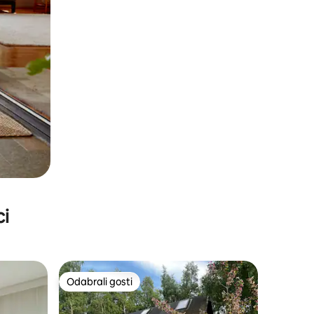
ci
Odabrali gosti
Odabrali gosti