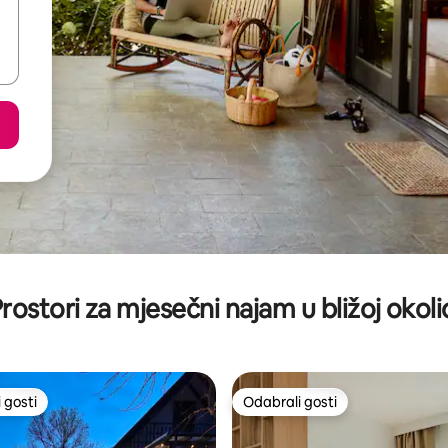
rostori za mjesečni najam u bližoj okoli
 gosti
Odabrali gosti
 gosti
Odabrali gosti