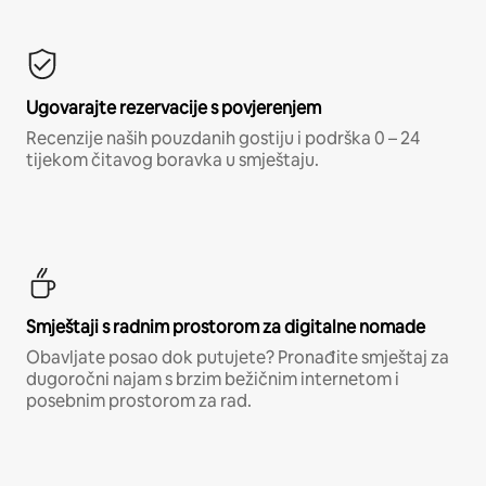
Ugovarajte rezervacije s povjerenjem
Recenzije naših pouzdanih gostiju i podrška 0 – 24
tijekom čitavog boravka u smještaju.
Smještaji s radnim prostorom za digitalne nomade
Obavljate posao dok putujete? Pronađite smještaj za
dugoročni najam s brzim bežičnim internetom i
posebnim prostorom za rad.