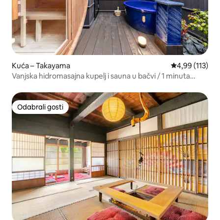
Kuća – Takayama
Prosječna ocjen
4,99 (113)
Vanjska hidromasajna kupelj i sauna u bačvi / 1 minuta
hoda od Asamichi Miyakawa / parkiralište na lokaciji
Odabrali gosti
Odabrali gosti