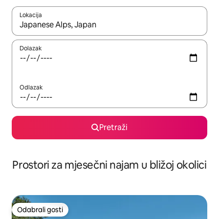
Lokacija
Kada budu dostupni rezultati, moći ćete ih pregledati koristeći
Dolazak
Odlazak
Pretraži
Prostori za mjesečni najam u bližoj okolici
Odabrali gosti
Odabrali gosti