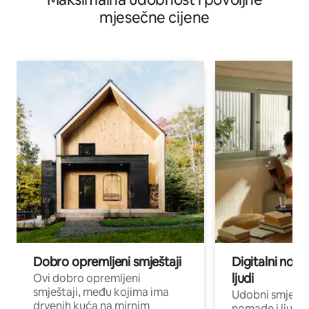
mjesečne cijene
Dobro opremljeni smještaji
Digitalni noma
ljudi
Ovi dobro opremljeni
smještaji, među kojima ima
Udobni smještaj
drvenih kuća na mirnim
nomade i ljude 