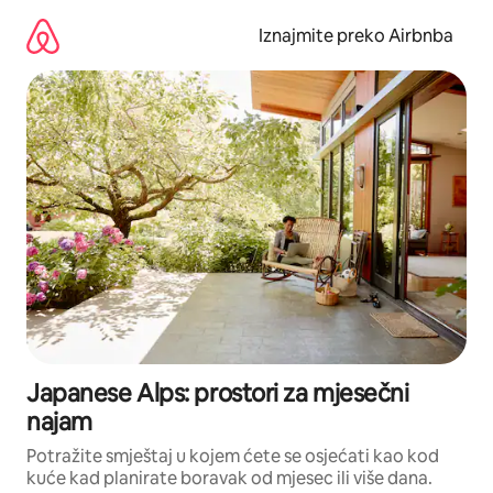
Prijeđi
na
Iznajmite preko Airbnba
sadržaj
Japanese Alps: prostori za mjesečni
najam
Potražite smještaj u kojem ćete se osjećati kao kod
kuće kad planirate boravak od mjesec ili više dana.