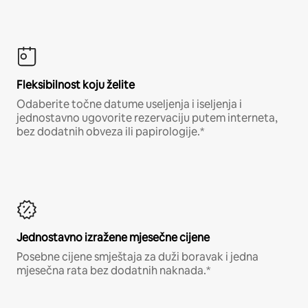
Fleksibilnost koju želite
Odaberite točne datume useljenja i iseljenja i
jednostavno ugovorite rezervaciju putem interneta,
bez dodatnih obveza ili papirologije.*
Jednostavno izražene mjesečne cijene
Posebne cijene smještaja za duži boravak i jedna
mjesečna rata bez dodatnih naknada.*