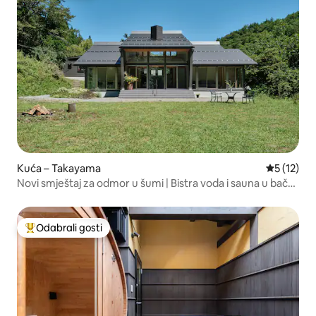
Kuća – Takayama
Prosječna 
5 (12)
Novi smještaj za odmor u šumi | Bistra voda i sauna u bačvi.
30 minuta vožnje do Gujo Hachiman i Gero Onsena!
Odabrali gosti
Među najviše rangiranima s oznakom „Odabrali gosti”