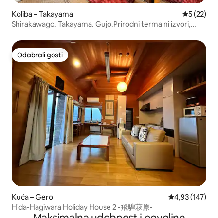
Koliba – Takayama
Prosječna 
5 (22)
Shirakawago. Takayama. Gujo.Prirodni termalni izvori,
dobra prometna povezanost / 700 godina star, iz razdoblja
Kamakure / Doživljaj japanske kulture / Besplatan prijevoz
Odabrali gosti
Odabrali gosti
Kuća – Gero
Prosječna ocjen
4,93 (147)
Hida-Hagiwara Holiday House 2 -飛騨萩原-
Maksimalna udobnost i povoljne