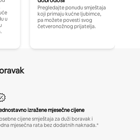
dobrodošli
 od
,
Pregledajte ponudu smještaja
uće
koji primaju kućne ljubimce,
du u
pa možete povesti svog
u
četveronožnog prijatelja.
.
boravak
ednostavno izražene mjesečne cijene
osebne cijene smještaja za duži boravak i
edna mjesečna rata bez dodatnih naknada.*