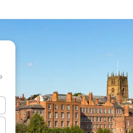
ao
dati koristeći se strelicama prema gore i prema dolje, kao i dodirom i