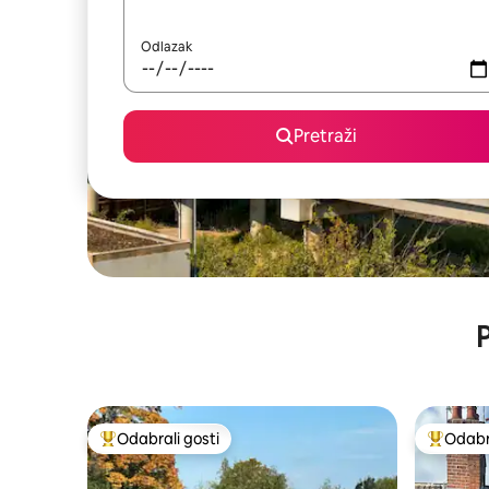
Odlazak
Pretraži
P
Odabrali gosti
Odabra
Među najviše rangiranima s oznakom „Odabrali gosti”
Među naj