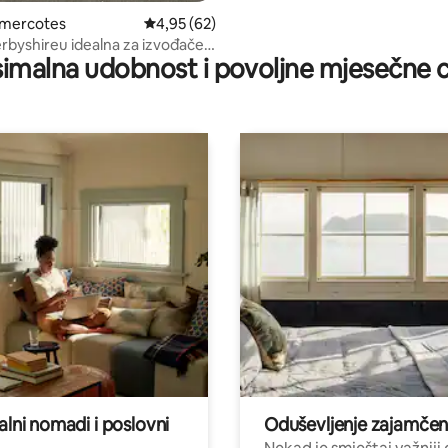
omercotes
Prosječna ocjena: 4,95/5, recenzija: 62
4,95 (62)
rbyshireu idealna za izvođače
imalna udobnost i povoljne mjesečne c
alni nomadi i poslovni
Oduševljenje zajamče