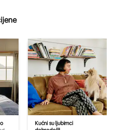
ijene
no
Kućni su ljubimci