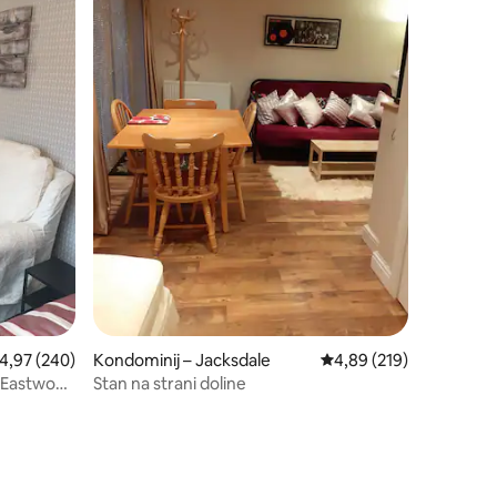
rosječna ocjena: 4,97/5, recenzija: 240
4,97 (240)
Kondominij – Jacksdale
Prosječna ocjena: 4,89/
4,89 (219)
t Eastwood
Stan na strani doline