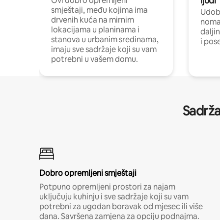
ljudi
Ovi dobro opremljeni
smještaji, među kojima ima
Udobn
drvenih kuća na mirnim
nomad
lokacijama u planinama i
dalji
stanova u urbanim sredinama,
i pos
imaju sve sadržaje koji su vam
potrebni u vašem domu.
Sadrža
Dobro opremljeni smještaji
Potpuno opremljeni prostori za najam
uključuju kuhinju i sve sadržaje koji su vam
potrebni za ugodan boravak od mjesec ili više
dana. Savršena zamjena za opciju podnajma.