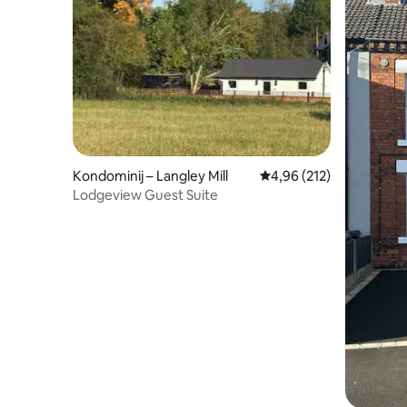
Kondominij – Langley Mill
Prosječna ocjena: 4,96/5
4,96 (212)
Lodgeview Guest Suite