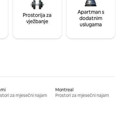
Apartman s
Prostorija za
dodatnim
vježbanje
uslugama
ami
Montreal
stori za mjesečni najam
Prostori za mjesečni najam