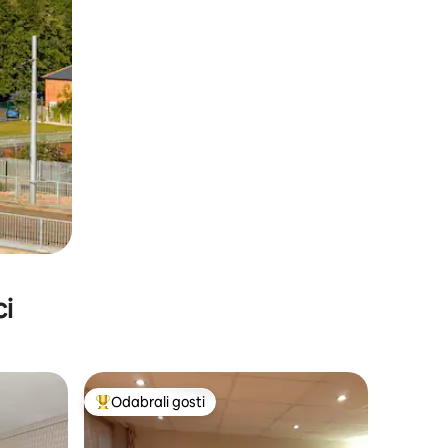
ci
Odabrali gosti
nakom „Odabrali gosti”
Među najviše rangiranima s oznakom „Odabrali gosti”