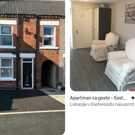
, recenzija: 212
Apartman za goste – Eastw
P
ood
Lokacija u Eastwoodu nasupro
Halla