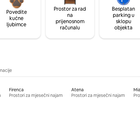
Prostor za rad
Besplatan
Povedite
na
parking u
kućne
prijenosnom
sklopu
ljubimce
računalu
objekta
inacije
Firenca
Atena
Mi
m
Prostori za mjesečni najam
Prostori za mjesečni najam
Pro