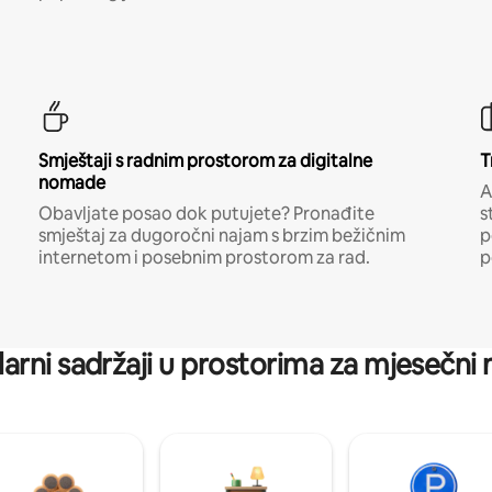
Smještaji s radnim prostorom za digitalne
T
nomade
A
Obavljate posao dok putujete? Pronađite
s
smještaj za dugoročni najam s brzim bežičnim
p
internetom i posebnim prostorom za rad.
p
arni sadržaji u prostorima za mjesečni