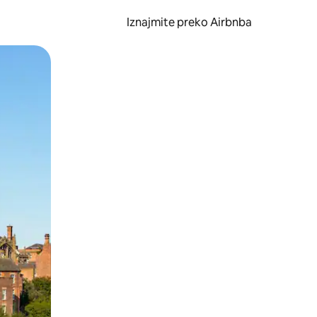
Iznajmite preko Airbnba
li prelaskom prstom po zaslonu.