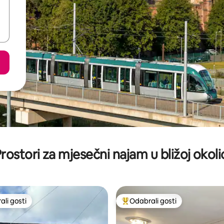
rostori za mjesečni najam u bližoj okoli
li gosti
Odabrali gosti
više rangiranima s oznakom „Odabrali gosti”
Među najviše rangiranima s oz