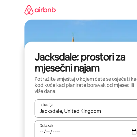
Prijeđi
na
sadržaj
Jacksdale: prostori za
mjesečni najam
Potražite smještaj u kojem ćete se osjećati k
kod kuće kad planirate boravak od mjesec ili
više dana.
Lokacija
Kada budu dostupni rezultati, moći ćete ih pregle
Dolazak