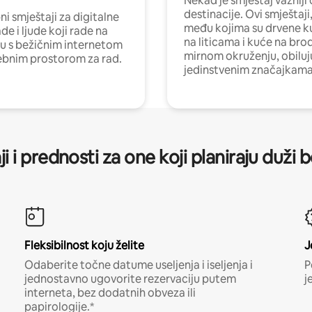
Nekad je smještaj važniji
destinacije. Ovi smještaji
i smještaji za digitalne
među kojima su drvene k
e i ljude koji rade na
na liticama i kuće na bro
nu s bežičnim internetom
mirnom okruženju, obiluj
ebnim prostorom za rad.
jedinstvenim značajkama
ji i prednosti za one koji planiraju duži 
Fleksibilnost koju želite
J
Odaberite točne datume useljenja i iseljenja i
P
jednostavno ugovorite rezervaciju putem
j
interneta, bez dodatnih obveza ili
papirologije.*