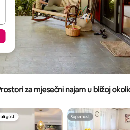
rostori za mjesečni najam u bližoj okoli
li gosti
Superhost
više rangiranima s oznakom „Odabrali gosti”
Superhost