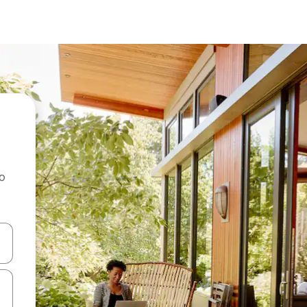
ao
dati koristeći se strelicama prema gore i prema dolje, kao i dodirom i