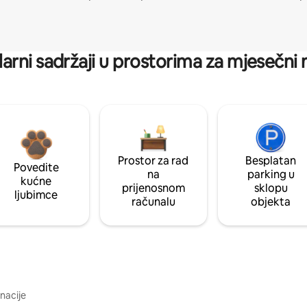
arni sadržaji u prostorima za mjesečni
Prostor za rad
Besplatan
Povedite
na
parking u
kućne
prijenosnom
sklopu
ljubimce
računalu
objekta
inacije