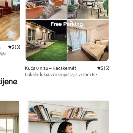
a
Prosječna ocjena: 5/5, recenzija: 3
5 (3)
jsi
Kuća u nizu – Kecskemét
Prosječna ocjena: 
5 (5)
Lokalni luksuzni smještaj s vrtom B •
ijene
Terasa • Roštilj