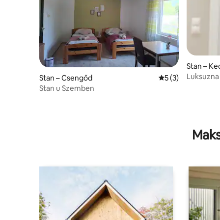
Stan – K
Luksuzna
Stan – Csengőd
Prosječna ocjena: 
5 (3)
Stan u Szemben
Maks