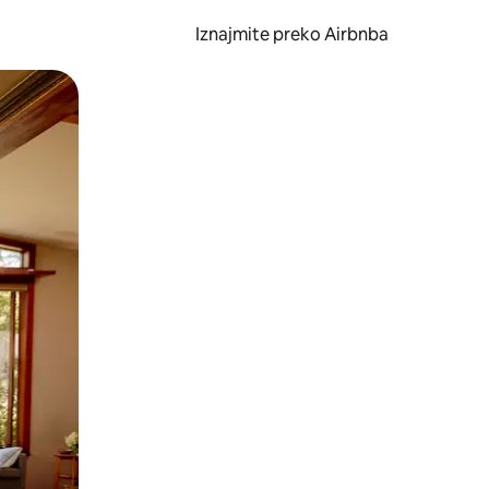
Iznajmite preko Airbnba
li prelaskom prstom po zaslonu.