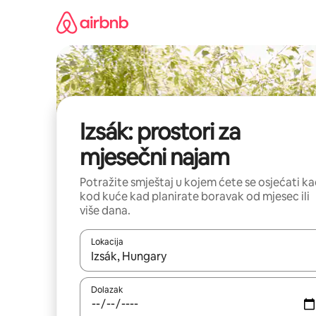
Prijeđi
na
sadržaj
Izsák: prostori za
mjesečni najam
Potražite smještaj u kojem ćete se osjećati k
kod kuće kad planirate boravak od mjesec ili
više dana.
Lokacija
Kada budu dostupni rezultati, moći ćete ih pregle
Dolazak