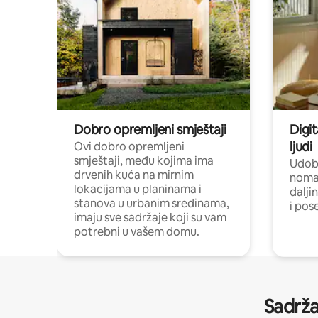
Dobro opremljeni smještaji
Digit
ljudi
Ovi dobro opremljeni
smještaji, među kojima ima
Udobn
drvenih kuća na mirnim
nomad
lokacijama u planinama i
dalji
stanova u urbanim sredinama,
i pos
imaju sve sadržaje koji su vam
potrebni u vašem domu.
Sadrža