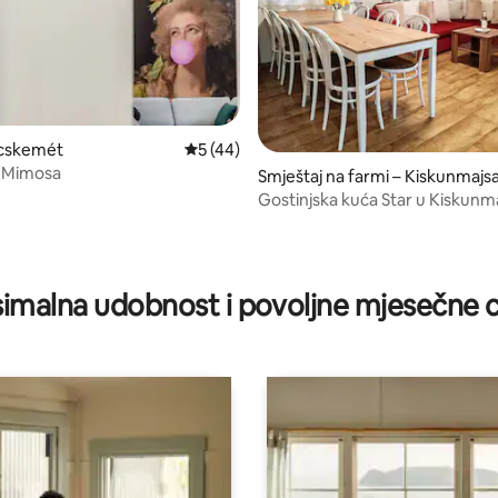
ecskemét
Prosječna ocjena: 5/5, recenzija: 44
5 (44)
 Mimosa
5/5, recenzija: 3
Smještaj na farmi – Kiskunmajs
Gostinjska kuća Star u Kiskunma
imalna udobnost i povoljne mjesečne c