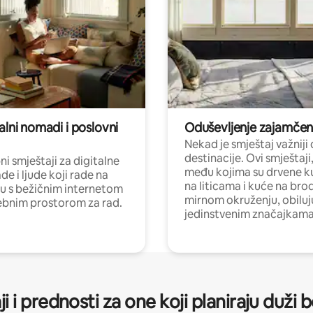
alni nomadi i poslovni
Oduševljenje zajamče
Nekad je smještaj važniji
destinacije. Ovi smještaji
i smještaji za digitalne
među kojima su drvene k
e i ljude koji rade na
na liticama i kuće na bro
nu s bežičnim internetom
mirnom okruženju, obiluj
ebnim prostorom za rad.
jedinstvenim značajkama
ji i prednosti za one koji planiraju duži 