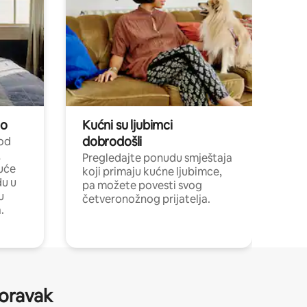
no
Kućni su ljubimci
dobrodošli
 od
,
Pregledajte ponudu smještaja
uće
koji primaju kućne ljubimce,
du u
pa možete povesti svog
u
četveronožnog prijatelja.
.
boravak