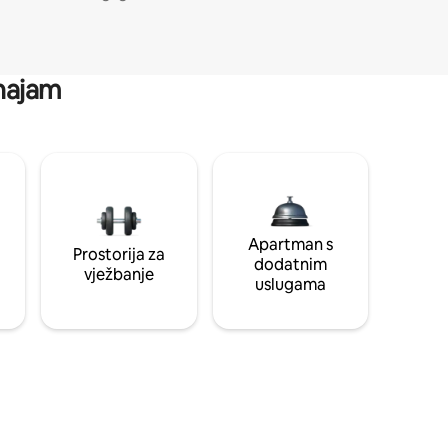
 najam
Apartman s
Prostorija za
dodatnim
vježbanje
uslugama