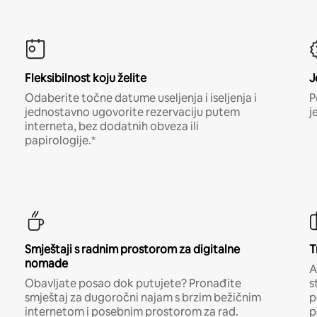
Fleksibilnost koju želite
J
Odaberite točne datume useljenja i iseljenja i
P
jednostavno ugovorite rezervaciju putem
j
interneta, bez dodatnih obveza ili
papirologije.*
Smještaji s radnim prostorom za digitalne
T
nomade
A
Obavljate posao dok putujete? Pronađite
s
smještaj za dugoročni najam s brzim bežičnim
p
internetom i posebnim prostorom za rad.
p