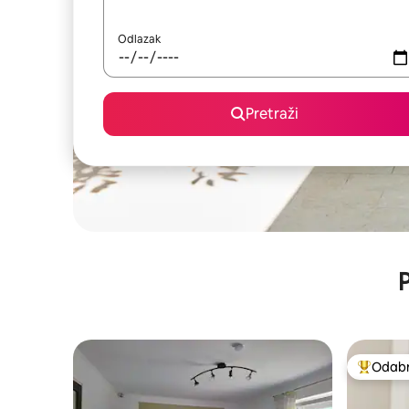
Odlazak
Pretraži
P
Odabra
Među naj