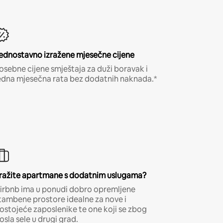
ednostavno izražene mjesečne cijene
osebne cijene smještaja za duži boravak i
edna mjesečna rata bez dodatnih naknada.*
ražite apartmane s dodatnim uslugama?
irbnb ima u ponudi dobro opremljene
tambene prostore idealne za nove i
ostojeće zaposlenike te one koji se zbog
osla sele u drugi grad.