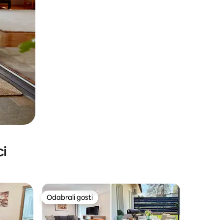
ci
Odabrali gosti
Odabrali gosti