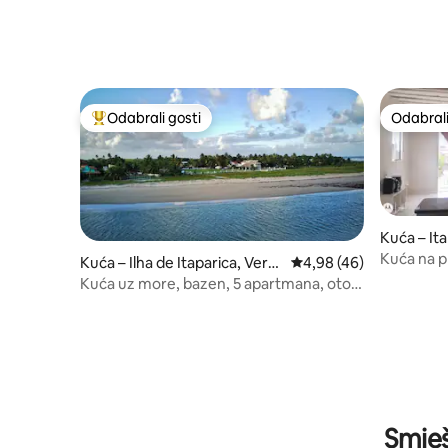
Odabrali gosti
Odabrali
Među najviše rangiranima s oznakom „Odabrali gosti”
Odabrali
Kuća – It
Kuća na p
Kuća – Ilha de Itaparica, Vera
Prosječna ocjena: 4,98/
4,98 (46)
Cruz
Kuća uz more, bazen, 5 apartmana, otok
Itaparica
Smješ