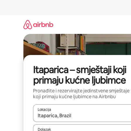
Prijeđi
na
sadržaj
Itaparica – smještaji koji
primaju kućne ljubimce
Pronađite i rezervirajte jedinstvene smještaje
koji primaju kućne ljubimce na Airbnbu
Lokacija
Kada budu dostupni rezultati, moći ćete ih pregle
Dolazak