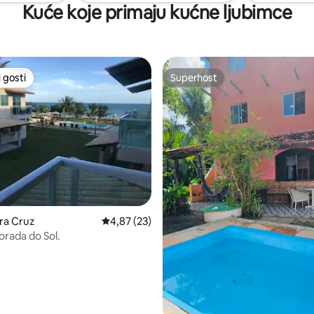
Kuće koje primaju kućne ljubimce
 gosti
Superhost
 gosti
Superhost
/5, recenzija: 16
ra Cruz
Prosječna ocjena: 4,87/5, recenzija: 23
4,87 (23)
orada do Sol.