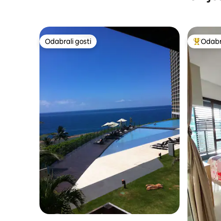
Odabrali gosti
Odabra
Odabrali gosti
Među naj