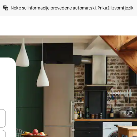
Neke su informacije prevedene automatski. 
Prikaži izvorni jezik
dati koristeći se strelicama prema gore i prema dolje, kao i dodirom i