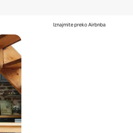
Iznajmite preko Airbnba
li prelaskom prstom po zaslonu.