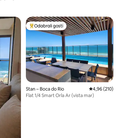
Odabrali gosti
nakom „Odabrali gosti”
Među najviše rangiranima s oznakom „Odabrali gosti”
Stan – Boca do Rio
Prosječna ocjena: 4,96/
4,96 (210)
Flat 1/4 Smart Orla Ar (vista mar)