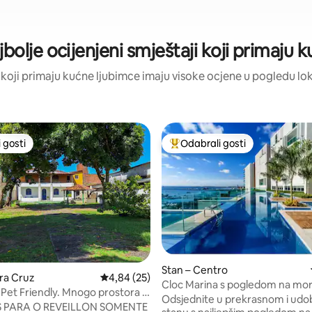
ajbolje ocijenjeni smještaji koji primaju 
ji koji primaju kućne ljubimce imaju visoke ocjene u pogledu loka
 gosti
Odabrali gosti
 gosti
Među najviše rangiranima s oz
Stan – Centro
ra Cruz
Prosječna ocjena: 4,84/5, recenzija: 25
4,84 (25)
Cloc Marina s pogledom na more
 Pet Friendly. Mnogo prostora u
Todos os Santos
Odsjednite u prekrasnom i ud
ra!
 PARA O REVEILLON SOMENTE