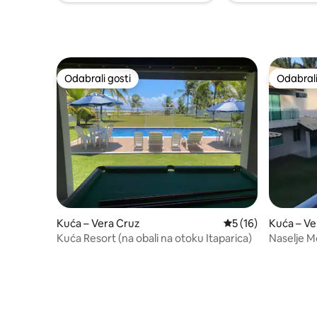
Pregos
Odabrali gosti
Odabrali
Odabrali gosti
Odabrali
Kuća – Vera Cruz
Prosječna ocjena: 5
5 (16)
Kuća – Ve
Kuća Resort (na obali na otoku Itaparica)
Naselje M