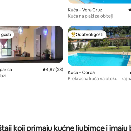
Kuća – Vera Cruz
P
Kuća na plaži za obitelj
 gosti
Odabrali gosti
 gosti
Među najviše rangiranima s oz
aparica
Prosječna ocjena: 4,87/5, recenzija: 23
4,87 (23)
Kuća – Coroa
laži
5, recenzija: 46
Prekrasna kuća na otoku – raj na
Praia da Coroa!
taji koji primaju kućne ljubimce i imaju