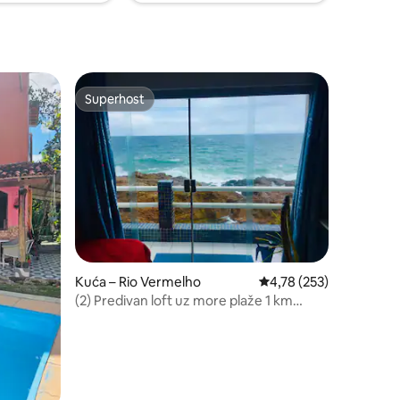
Superhost
Superhost
Kuća – Rio Vermelho
Prosječna ocjena: 4,78/
4,78 (253)
(2) Predivan loft uz more plaže 1 km
karneval