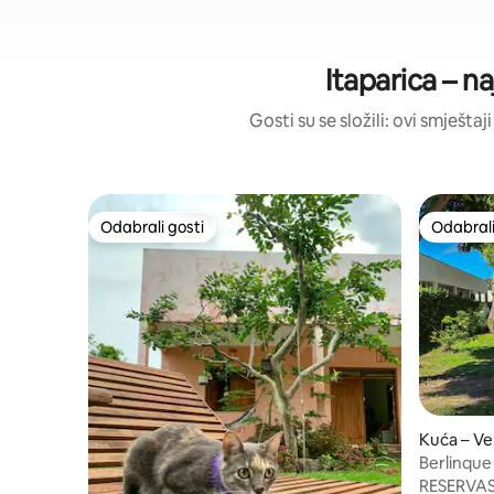
Itaparica – n
Gosti su se složili: ovi smješta
Odabrali gosti
Odabrali
Odabrali gosti
Odabrali
Kuća – Ve
Berlinque
blizini mo
RESERVAS