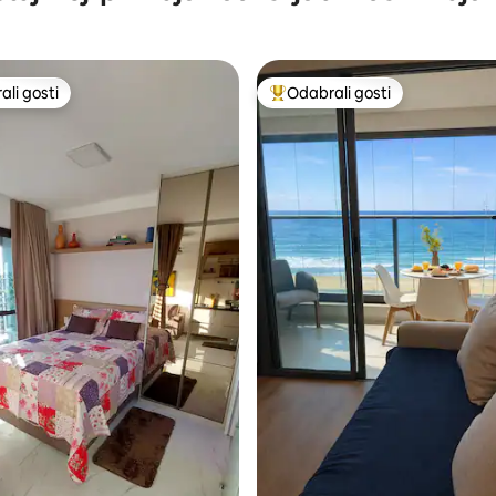
li gosti
Odabrali gosti
više rangiranima s oznakom „Odabrali gosti”
Među najviše rangiranima s oz