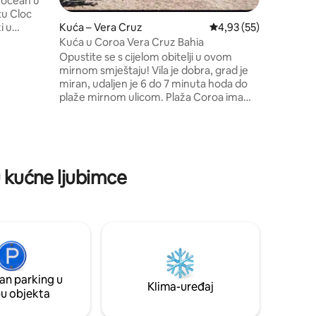
 ocean u
experiênc
tu Cloc
Salvador 
vibrante.
Kuća – Vera Cruz
Prosječna ocjena: 4,93
4,93 (55)
Bahia
Kuća u Coroa Vera Cruz Bahia
i
Opustite se s cijelom obitelji u ovom
se
mirnom smještaju! Vila je dobra, grad je
, jet-
miran, udaljen je 6 do 7 minuta hoda do
itd.
plaže mirnom ulicom. Plaža Coroa ima
adrži
odlične recenzije kupaca i odlična je za
nevni
djecu. Blizu dobrih restorana; pizzerija;
m s
Casa de cos; Mercadões, jedan od njih je
s
Atacarejo. Gostima se jako sviđa
udobnost kuće. Na raspolaganju su 3
ju kućne ljubimce
spavaće sobe, 3 kupaonice, bračni krevet
u 3 spavaće sobe i jednokrevetna soba s
pregradom u obliku zavjese. Alugo + 2
susjedne kuće
an parking u
Klima-uređaj
pu objekta