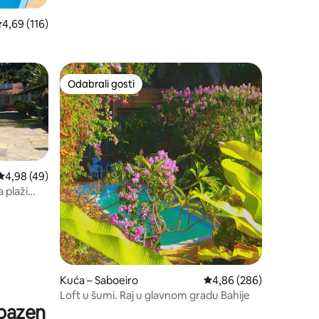
rosječna ocjena: 4,69/5, recenzija: 116
4,69 (116)
Odabrali gosti
nakom „Odabrali gosti”
Odabrali gosti
Prosječna ocjena: 4,98/5, recenzija: 49
4,98 (49)
 plaži
Kuća – Saboeiro
Prosječna ocjena: 4,86/
4,86 (286)
Loft u šumi. Raj u glavnom gradu Bahije
 bazen