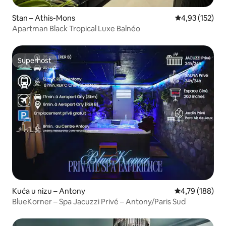
Stan – Athis-Mons
Prosječna ocjen
4,93 (152)
Apartman Black Tropical Luxe Balnéo
Superhost
Superhost
Kuća u nizu – Antony
Prosječna ocjen
4,79 (188)
BlueKorner – Spa Jacuzzi Privé – Antony/Paris Sud