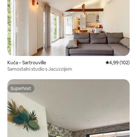
Kuća – Sartrouville
Prosječna ocjen
4,99 (102)
Samostalni studio s Jacuzzijem
Superhost
Superhost