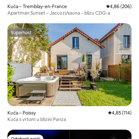
Kuća – Tremblay-en-France
Prosječna ocjen
4,86 (206)
Apartman Sunset – Jacuzzi/sauna – blizu CDG-a
Superhost
Superhost
Kuća – Poissy
Prosječna ocjen
4,85 (114)
Kuća s vrtom u blizini Pariza
Odabrali gosti