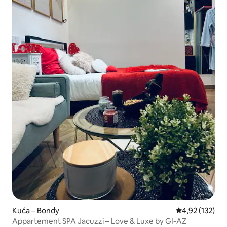
Kuća – Bondy
Prosječna ocjen
4,92 (132)
Appartement SPA Jacuzzi – Love & Luxe by GI-AZ