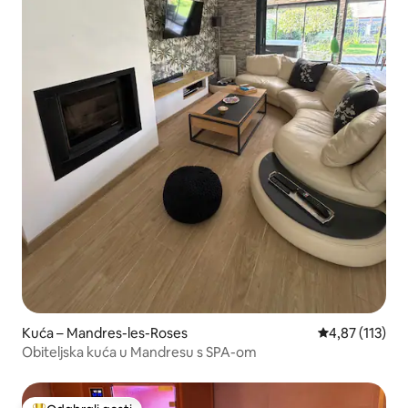
Kuća – Mandres-les-Roses
Prosječna ocjen
4,87 (113)
Obiteljska kuća u Mandresu s SPA-om