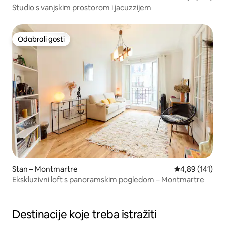
Studio s vanjskim prostorom i jacuzzijem
Odabrali gosti
Odabrali gosti
Stan – Montmartre
Prosječna ocjen
4,89 (141)
Ekskluzivni loft s panoramskim pogledom – Montmartre
Destinacije koje treba istražiti