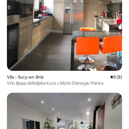
Vila – Sucy-en-Brie
Prosječna
5 (8)
Vrlo lijepa obiteljska kuća u blizini Disneyja i Pariza