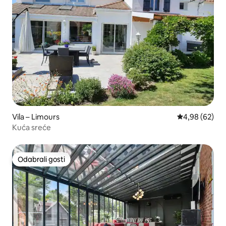
Vila – Limours
Prosječna ocje
4,98 (62)
Kuća sreće
Odabrali gosti
Odabrali gosti