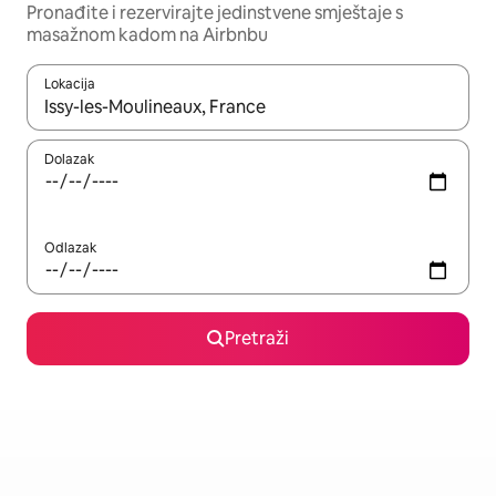
Pronađite i rezervirajte jedinstvene smještaje s
masažnom kadom na Airbnbu
Lokacija
Kada budu dostupni rezultati, moći ćete ih pregledati koristeći
Dolazak
Odlazak
Pretraži