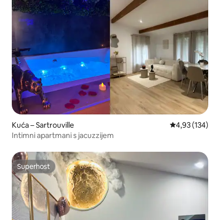
Kuća – Sartrouville
Prosječna ocjen
4,93 (134)
Intimni apartmani s jacuzzijem
Superhost
Superhost