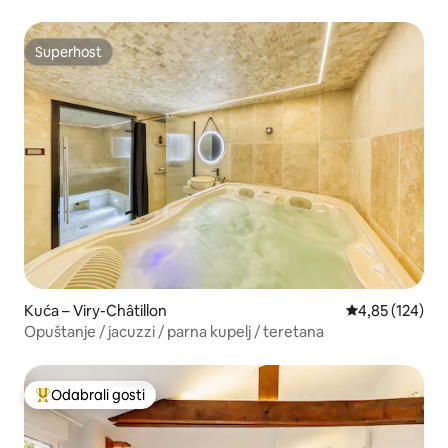
Superhost
Superhost
Kuća – Viry-Châtillon
Prosječna ocjen
4,85 (124)
Opuštanje / jacuzzi / parna kupelj / teretana
Odabrali gosti
Među najviše rangiranima s oznakom „Odabrali gosti”