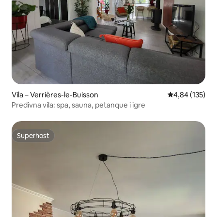
Vila – Verrières-le-Buisson
Prosječna ocjen
4,84 (135)
Predivna vila: spa, sauna, petanque i igre
Superhost
Superhost