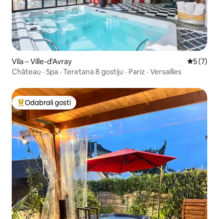
Vila – Ville-d'Avray
Prosječna
5 (7)
Château · Spa · Teretana 8 gostiju · Pariz · Versailles
Odabrali gosti
Među najviše rangiranima s oznakom „Odabrali gosti”