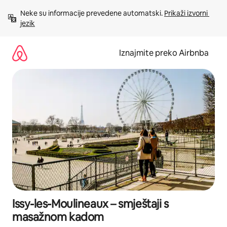
Prijeđi
Neke su informacije prevedene automatski. 
Prikaži izvorni 
na
jezik
sadržaj
Iznajmite preko Airbnba
Issy-les-Moulineaux – smještaji s
masažnom kadom