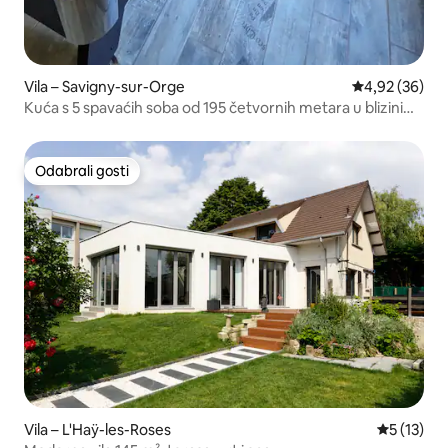
Vila – Savigny-sur-Orge
Prosječna ocje
4,92 (36)
Kuća s 5 spavaćih soba od 195 četvornih metara u blizini
Orlyja.
Odabrali gosti
Odabrali gosti
Vila – L'Haÿ-les-Roses
Prosječna 
5 (13)