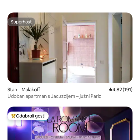
Superhost
Superhost
Stan – Malakoff
Prosječna ocjen
4,82 (191)
Udoban apartman s Jacuzzijem – južni Pariz
Odabrali gosti
Među najviše rangiranima s oznakom „Odabrali gosti”