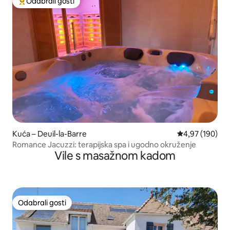
Odabrali gosti
Među najviše rangiranima s oznakom „Odabrali gosti”
Kuća – Deuil-la-Barre
Prosječna ocjen
4,97 (190)
Romance Jacuzzi: terapijska spa i ugodno okruženje
Vile s masažnom kadom
Odabrali gosti
Odabrali gosti