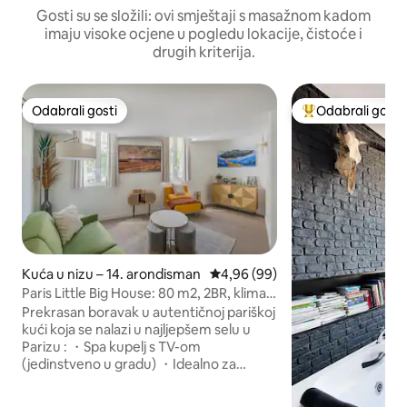
Gosti su se složili: ovi smještaji s masažnom kadom
imaju visoke ocjene u pogledu lokacije, čistoće i
drugih kriterija.
Odabrali gosti
Odabrali gosti
Odabrali gosti
Među najviše ran
Kuća u nizu – 14. arondisman
Prosječna ocjena: 4,96/5, recenz
4,96 (99)
Paris Little Big House: 80 m2, 2BR, klima-
uređaj, jacuzzi
Prekrasan boravak u autentičnoj pariškoj
kući koja se nalazi u najljepšem selu u
Parizu : ・Spa kupelj s TV-om
(jedinstveno u gradu) ・Idealno za
putovanje s obitelji ili prijateljima ・2
bračna kreveta i 2 kauča na rasklapanje