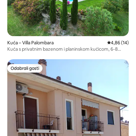
Kuća – Villa Palombara
Prosječna ocje
4,86 (14)
Kuća s privatnim bazenom i planinskom kućicom, 6-8
ležaja
Odabrali gosti
Odabrali gosti