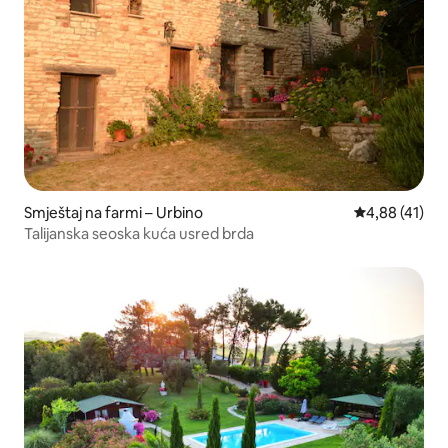
Smještaj na farmi – Urbino
Prosječna ocje
4,88 (41)
Talijanska seoska kuća usred brda