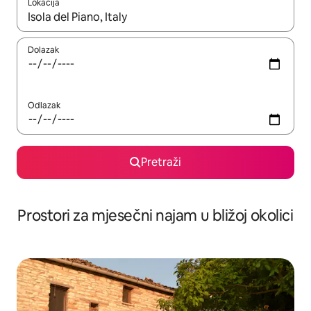
Lokacija
Kada budu dostupni rezultati, moći ćete ih pregledati koristeći
Dolazak
Odlazak
Pretraži
Prostori za mjesečni najam u bližoj okolici