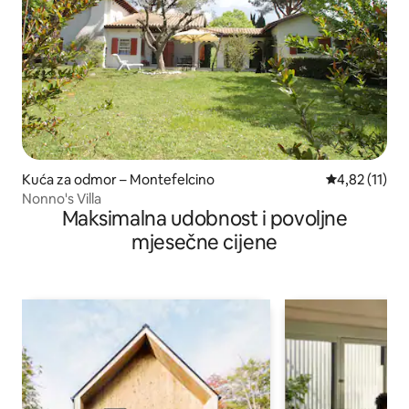
Kuća za odmor – Montefelcino
Prosječna ocj
4,82 (11)
Nonno's Villa
Maksimalna udobnost i povoljne
mjesečne cijene