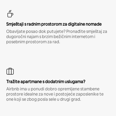
Smještaji s radnim prostorom za digitalne nomade
Obavljate posao dok putujete? Pronađite smještaj za
dugoročni najam s brzim bežičnim internetom i
posebnim prostorom za rad.
Tražite apartmane s dodatnim uslugama?
Airbnb ima u ponudi dobro opremljene stambene
prostore idealne za nove i postojeće zaposlenike te
one koji se zbog posla sele u drugi grad.