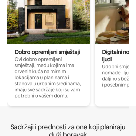
Dobro opremljeni smještaji
Digitalni noma
ljudi
Ovi dobro opremljeni
smještaji, među kojima ima
Udobni smještaj
drvenih kuća na mirnim
nomade i ljude 
lokacijama u planinama i
daljinu s bežič
stanova u urbanim sredinama,
i posebnim pro
imaju sve sadržaje koji su vam
potrebni u vašem domu.
Sadržaji i prednosti za one koji planiraju
duži boravak