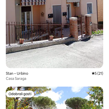
Stan – Urbino
Prosječna 
5 (21)
Casa Saraga
Odabrali gosti
Odabrali gosti