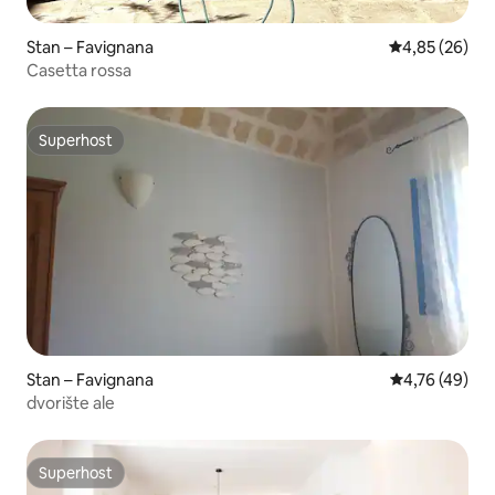
Stan – Favignana
Prosječna ocje
4,85 (26)
Casetta rossa
Superhost
Superhost
Stan – Favignana
Prosječna ocje
4,76 (49)
dvorište ale
Superhost
Superhost