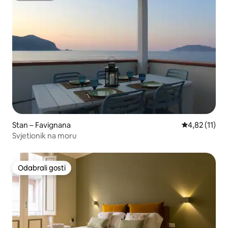
Stan – Favignana
Prosječna ocj
4,82 (11)
Svjetionik na moru
Odabrali gosti
Odabrali gosti