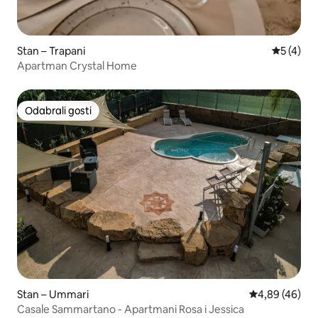
Stan – Trapani
Prosječna
5 (4)
Apartman Crystal Home
Odabrali gosti
Odabrali gosti
Stan – Ummari
Prosječna ocje
4,89 (46)
Casale Sammartano - Apartmani Rosa i Jessica