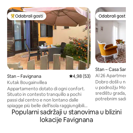
Odabrali gosti
Odabrali gosti
Među najviše rangiranima s oznakom „Odabrali gosti”
Odabrali gosti
Stan – Casa Santa
Al 26 Apartment
Stan – Favignana
Prosječna ocjena: 4,98/5, recen
4,98 (53)
Dobro došli u naš 
Kutak Bougainvillea
u podnožju Monte 
Appartamento dotato di ogni confort.
središtu grada, im
Situato in contesto tranquillo a pochi
potrebnim sadržaji
passi dal centro e non lontano dalle
barove, restorane
spiagge più belle dell'isola raggiungibili
trgovine i teretane
Popularni sadržaji u stanovima u blizini
con le biciclette reperibili nei tanti
tijekom cijele god
noleggi dell'isola. Composto da cucina-
lokacije Favignana
Trapani i Erice ud
soggiorno con divano, camera
vožnje, dok je ša
matrimoniale, bagno, veranda esterna
srednjovjekovno sr