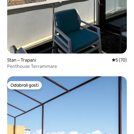
Stan – Trapani
Prosječna o
5 (70)
Penthouse Terrammare
Odabrali gosti
Odabrali gosti