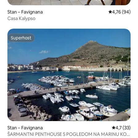
Stan – Favignana
Prosječna ocje
4,76 (94)
Casa Kalypso
Superhost
Superhost
Stan – Favignana
Prosječna oc
4,7 (33)
ŠARMANTNI PENTHOUSE S POGLEDOM NA MARINU KOJI