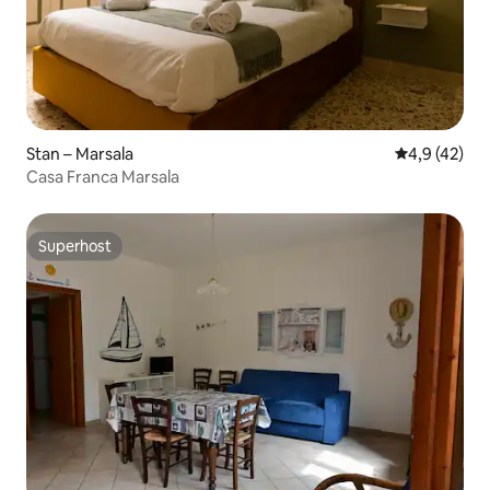
Stan – Marsala
Prosječna ocj
4,9 (42)
Casa Franca Marsala
Superhost
Superhost