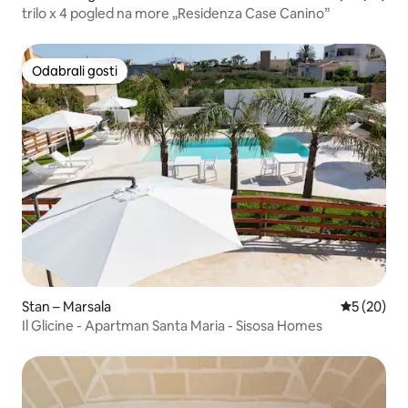
trilo x 4 pogled na more „Residenza Case Canino”
Odabrali gosti
Odabrali gosti
Stan – Marsala
Prosječna o
5 (20)
Il Glicine - Apartman Santa Maria - Sisosa Homes