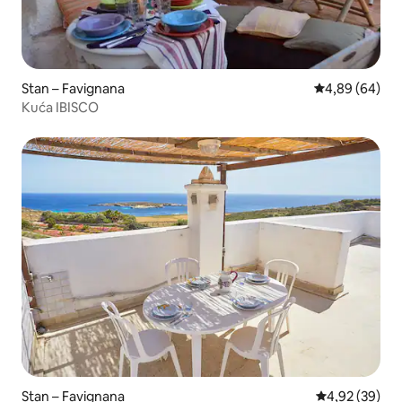
Stan – Favignana
Prosječna ocje
4,89 (64)
Kuća IBISCO
Stan – Favignana
Prosječna ocje
4,92 (39)