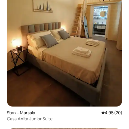
Stan – Marsala
Prosječna ocje
4,95 (20)
Casa Anita Junior Suite