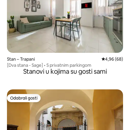
Stan – Trapani
Prosječna ocje
4,96 (68)
[Dva stana - Sage] • S privatnim parkingom
Stanovi u kojima su gosti sami
Odabrali gosti
Odabrali gosti