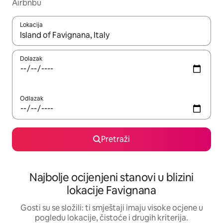
Airbnbu
Lokacija
Kada budu dostupni rezultati, moći ćete ih pregledati koristeći
Dolazak
Odlazak
Pretraži
Najbolje ocijenjeni stanovi u blizini
lokacije Favignana
Gosti su se složili: ti smještaji imaju visoke ocjene u
pogledu lokacije, čistoće i drugih kriterija.