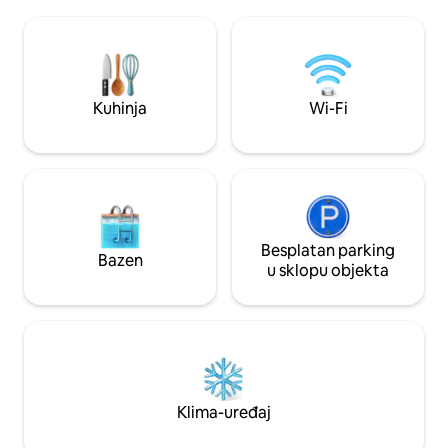
privata dove sarà possibile godersi
samo 15 minuta vo
cene/aperitivi all'aperto. Dotato di
lokacija omogućit
climatizzatore, Wi-Fi, Tv, forno, forno a
istražite najljepš
microonde, lavatrice, ferro da
Siciliji.
stiro,bollitore,borsa termica. CIN
IT081009C2WONFMZDP
Kuhinja
Wi-Fi
Besplatan parking
Bazen
u sklopu objekta
Klima-uređaj