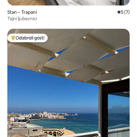
Stan – Trapani
Prosječna
5 (7)
Tajni ljubavnici
Odabrali gosti
Među najviše rangiranima s oznakom „Odabrali gosti”