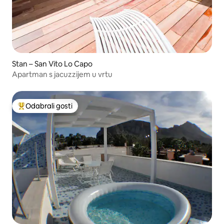
Stan – San Vito Lo Capo
Apartman s jacuzzijem u vrtu
Odabrali gosti
Među najviše rangiranima s oznakom „Odabrali gosti”