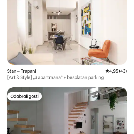
Stan – Trapani
Prosječna ocje
4,95 (43)
[Art & Style] „3 apartmana” + besplatan parking
Odabrali gosti
Odabrali gosti