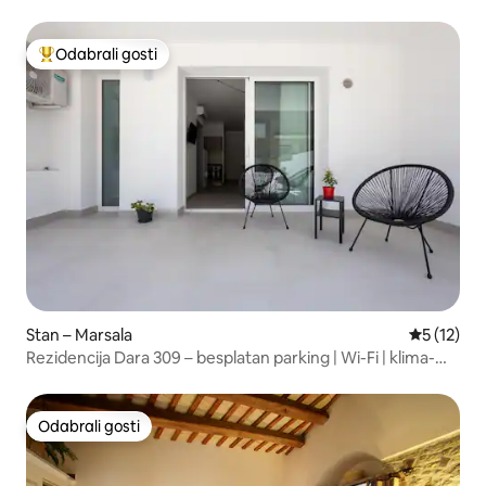
Odabrali gosti
Među najviše rangiranima s oznakom „Odabrali gosti”
Stan – Marsala
Prosječna 
5 (12)
Rezidencija Dara 309 – besplatan parking | Wi-Fi | klima-
uređaj
Odabrali gosti
Odabrali gosti