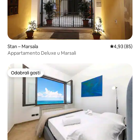
Stan – Marsala
Prosječna ocje
4,93 (85)
Appartamento Deluxe u Marsali
Odabrali gosti
Odabrali gosti