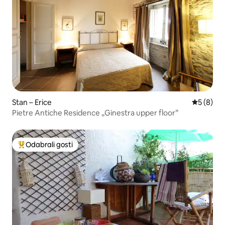
Stan – Erice
Prosječna
5 (8)
Pietre Antiche Residence „Ginestra upper floor”
Odabrali gosti
Među najviše rangiranima s oznakom „Odabrali gosti”