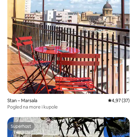
Stan – Marsala
Prosječna ocje
4,97 (37)
Pogled na more i kupole
Superhost
Superhost