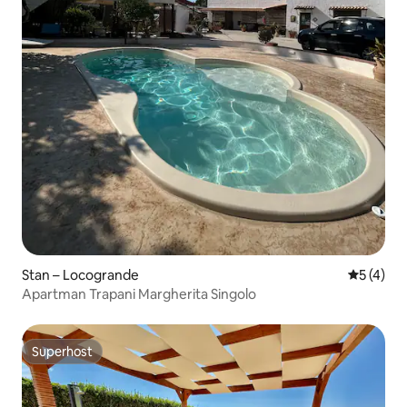
Stan – Locogrande
Prosječna
5 (4)
Apartman Trapani Margherita Singolo
Superhost
Superhost