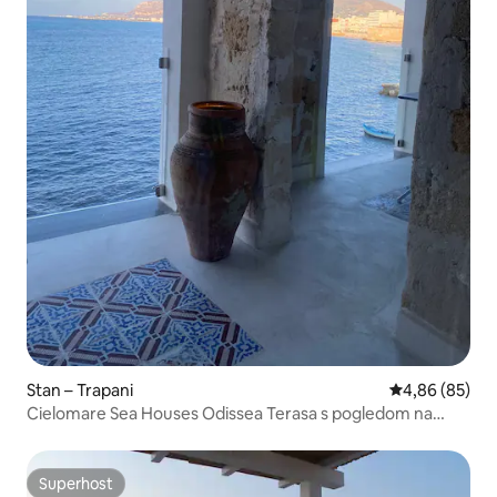
Stan – Trapani
Prosječna ocje
4,86 (85)
Cielomare Sea Houses Odissea Terasa s pogledom na
more
Superhost
Superhost