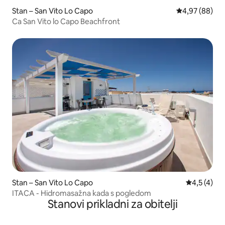
Stan – San Vito Lo Capo
Prosječna ocje
4,97 (88)
Ca San Vito lo Capo Beachfront
Stan – San Vito Lo Capo
Prosječna o
4,5 (4)
ITACA - Hidromasažna kada s pogledom
Stanovi prikladni za obitelji