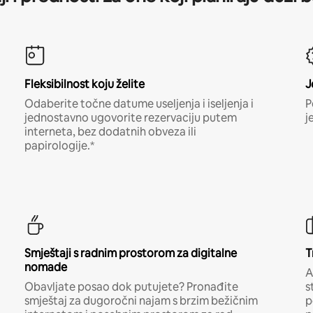
Fleksibilnost koju želite
J
Odaberite točne datume useljenja i iseljenja i
P
jednostavno ugovorite rezervaciju putem
j
interneta, bez dodatnih obveza ili
papirologije.*
Smještaji s radnim prostorom za digitalne
T
nomade
A
Obavljate posao dok putujete? Pronađite
s
smještaj za dugoročni najam s brzim bežičnim
p