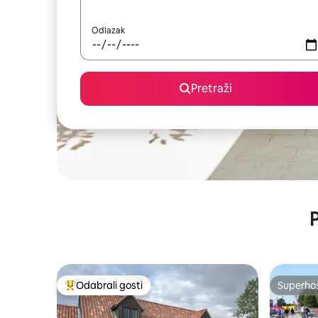
Odlazak
Pretraži
P
Odabrali gosti
Superho
Među najviše rangiranima s oznakom „Odabrali gosti”
Superho