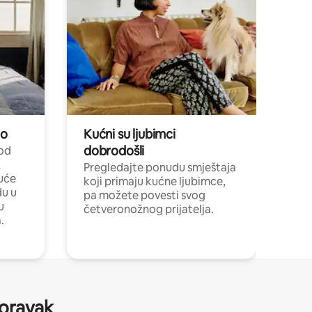
no
Kućni su ljubimci
dobrodošli
 od
,
Pregledajte ponudu smještaja
uće
koji primaju kućne ljubimce,
du u
pa možete povesti svog
u
četveronožnog prijatelja.
.
boravak