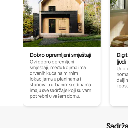
Dobro opremljeni smještaji
Digit
ljudi
Ovi dobro opremljeni
smještaji, među kojima ima
Udobn
drvenih kuća na mirnim
nomad
lokacijama u planinama i
dalji
stanova u urbanim sredinama,
i pos
imaju sve sadržaje koji su vam
potrebni u vašem domu.
Sadrža