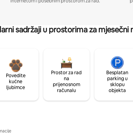
internetom i posebnim prostorom za rad.
p
arni sadržaji u prostorima za mjesečni
Prostor za rad
Besplatan
Povedite
na
parking u
kućne
prijenosnom
sklopu
ljubimce
računalu
objekta
inacije