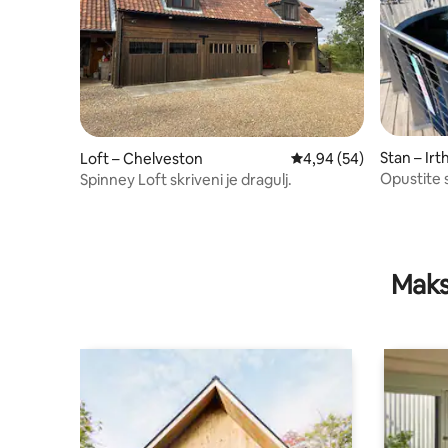
Stan – Ir
Loft – Chelveston
Prosječna ocjena: 4,94/
4,94 (54)
Opustite s
Spinney Loft skriveni je dragulj.
Maks