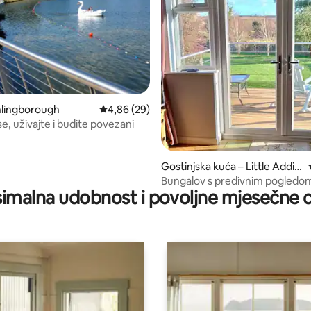
thlingborough
Prosječna ocjena: 4,86/5, recenzija: 29
4,86 (29)
5, recenzija: 54
e, uživajte i budite povezani
Gostinjska kuća – Little Addin
gton
Bungalov s predivnim pogledom
imalna udobnost i povoljne mjesečne c
uredom