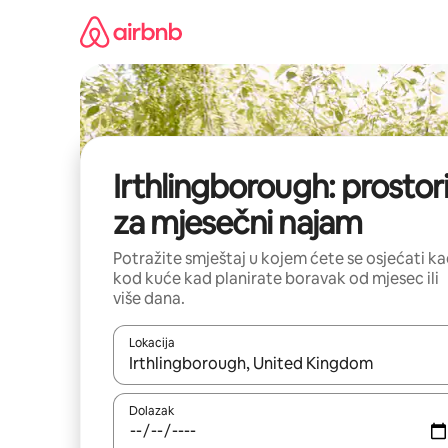
Prijeđi
na
sadržaj
Irthlingborough: prostor
za mjesečni najam
Potražite smještaj u kojem ćete se osjećati k
kod kuće kad planirate boravak od mjesec ili
više dana.
Lokacija
Kada budu dostupni rezultati, moći ćete ih pregle
Dolazak