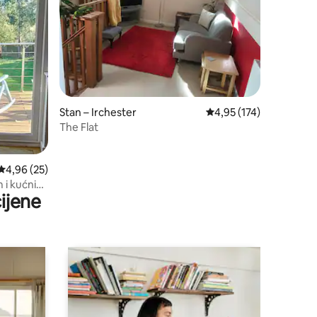
Stan – Irchester
Prosječna ocjena: 4,95/
4,95 (174)
The Flat
Prosječna ocjena: 4,96/5, recenzija: 25
4,96 (25)
 i kućnim
ijene