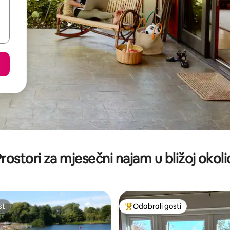
rostori za mjesečni najam u bližoj okoli
st
Odabrali gosti
st
Među najviše rangiranima s oz