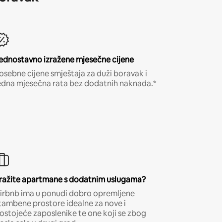
ednostavno izražene mjesečne cijene
osebne cijene smještaja za duži boravak i
edna mjesečna rata bez dodatnih naknada.*
ražite apartmane s dodatnim uslugama?
irbnb ima u ponudi dobro opremljene
tambene prostore idealne za nove i
ostojeće zaposlenike te one koji se zbog