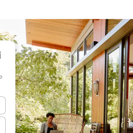
i
ao
dati koristeći se strelicama prema gore i prema dolje, kao i dodirom i