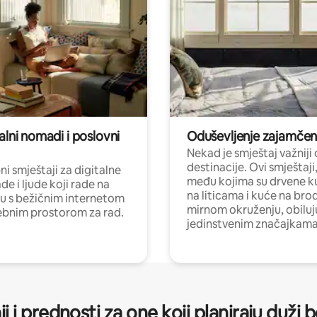
alni nomadi i poslovni
Oduševljenje zajamče
Nekad je smještaj važniji
destinacije. Ovi smještaji
i smještaji za digitalne
među kojima su drvene k
e i ljude koji rade na
na liticama i kuće na bro
nu s bežičnim internetom
mirnom okruženju, obiluj
ebnim prostorom za rad.
jedinstvenim značajkama
ji i prednosti za one koji planiraju duži 