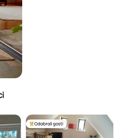
ci
Odabrali gosti
nakom „Odabrali gosti”
Među najviše rangiranima s oznakom „Odabrali gosti”