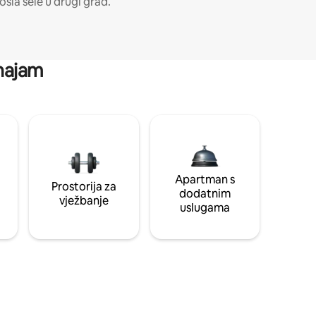
osla sele u drugi grad.
 najam
Apartman s
Prostorija za
dodatnim
vježbanje
uslugama