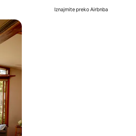
Iznajmite preko Airbnba
li prelaskom prstom po zaslonu.