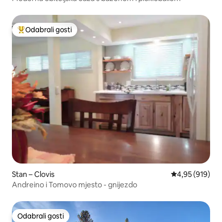
Odabrali gosti
Među najviše rangiranima s oznakom „Odabrali gosti”
Stan – Clovis
Prosječna ocjen
4,95 (919)
Andreino i Tomovo mjesto - gnijezdo
Odabrali gosti
Odabrali gosti