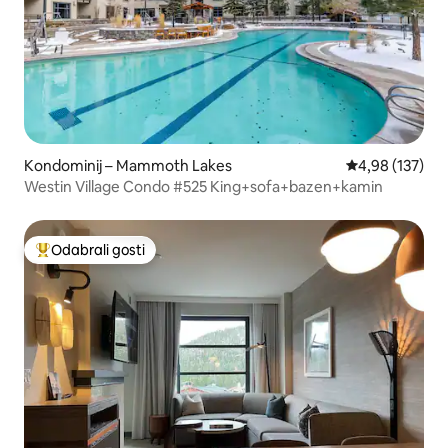
Kondominij – Mammoth Lakes
Prosječna ocjen
4,98 (137)
Westin Village Condo #525 King+sofa+bazen+kamin
Odabrali gosti
Među najviše rangiranima s oznakom „Odabrali gosti”