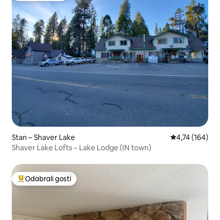
Stan – Shaver Lake
Prosječna ocjen
4,74 (164)
Shaver Lake Lofts – Lake Lodge (IN town)
Odabrali gosti
Među najviše rangiranima s oznakom „Odabrali gosti”