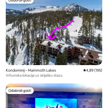
Odabrali gosti
Odabrali gosti
Kondominij – Mammoth Lakes
Prosječna ocjen
4,89 (195)
Vrhunska lokacija uz skijašku stazu
Odabrali gosti
Odabrali gosti