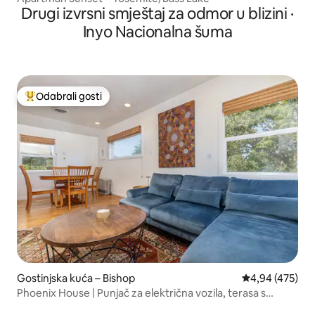
Drugi izvrsni smještaj za odmor u blizini ·
Inyo Nacionalna šuma
Odabrali gosti
Među najviše rangiranima s oznakom „Odabrali gosti”
Gostinjska kuća – Bishop
Prosječna ocjen
4,94 (475)
Phoenix House | Punjač za električna vozila, terasa s
pogledom, centar grada