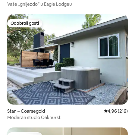
Vaše „gnijezdo” u Eagle Lodgeu
Odabrali gosti
Odabrali gosti
Stan – Coarsegold
Prosječna ocjen
4,96 (216)
Moderan studio Oakhurst