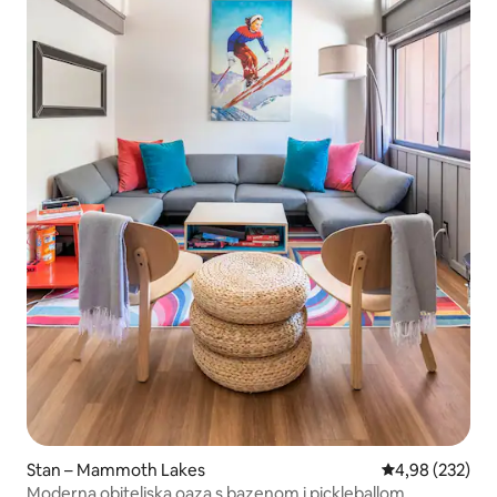
Stan – Mammoth Lakes
Prosječna ocjen
4,98 (232)
Moderna obiteljska oaza s bazenom i pickleballom