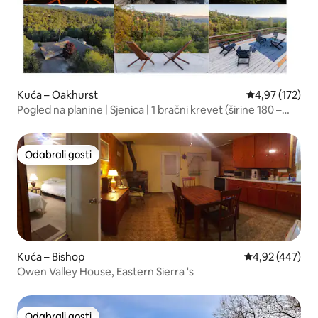
Kuća – Oakhurst
Prosječna ocjen
4,97 (172)
Pogled na planine | Sjenica | 1 bračni krevet (širine 180 –
200 cm) | Električno vozilo Tesla
Odabrali gosti
Odabrali gosti
Kuća – Bishop
Prosječna ocjen
4,92 (447)
Owen Valley House, Eastern Sierra 's
Odabrali gosti