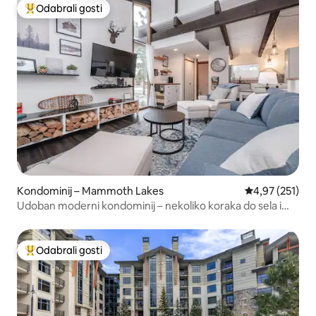
Odabrali gosti
Među najviše rangiranima s oznakom „Odabrali gosti”
Kondominij – Mammoth Lakes
Prosječna ocjen
4,97 (251)
Udoban moderni kondominij – nekoliko koraka do sela i
gondole
Odabrali gosti
Među najviše rangiranima s oznakom „Odabrali gosti”