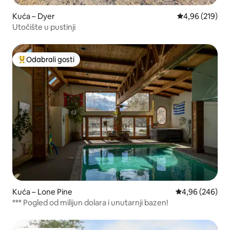
Kuća – Dyer
Prosječna ocjen
4,96 (219)
Utočište u pustinji
Odabrali gosti
Među najviše rangiranima s oznakom „Odabrali gosti”
Kuća – Lone Pine
Prosječna ocjen
4,96 (246)
*** Pogled od milijun dolara i unutarnji bazen!