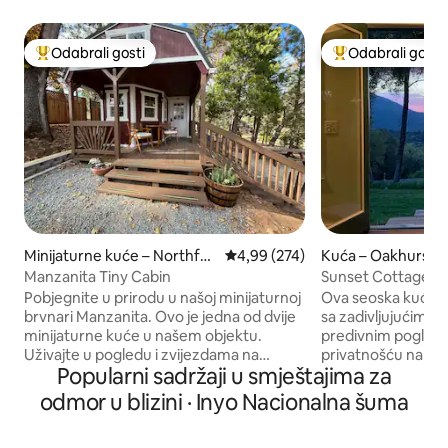
Odabrali gosti
Odabrali gosti
Među najviše rangiranima s oznakom „Odabrali gosti”
Među najviše ran
Minijaturne kuće – Northfor
Prosječna ocjena: 4,99/5, recenzi
4,99 (274)
Kuća – Oakhurst
k
Manzanita Tiny Cabin
Sunset Cottage u b
Pobjegnite u prirodu u našoj minijaturnoj
Ova seoska kućica 
brvnari Manzanita. Ovo je jedna od dvije
sa zadivljujućim za
minijaturne kuće u našem objektu.
predivnim pogledo
Uživajte u pogledu i zvijezdama na
privatnošću na mi
Popularni sadržaji u smještajima za
mirnim 24 hektara ove brvnare.
Uživajte u jednom
Smješten 4,2 milje do jezera Bass, 23
sjedenje vani ili s
odmor u blizini · Inyo Nacionalna šuma
milje do Yosemite South Gate Entrancea
vatru u ovom topl
(Mariposa Grove) ili 90 minuta do doline
smještaju. Ova je seoska kućica savršena