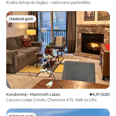
Kratka šetnja do Eaglea - natkriveno parkiralište
Odabrali gosti
Odabrali gosti
Kondominij – Mammoth Lakes
Prosječna ocjen
4,91 (626)
Canyon Lodge Condo, Chamonix #73. Walk to Lifts