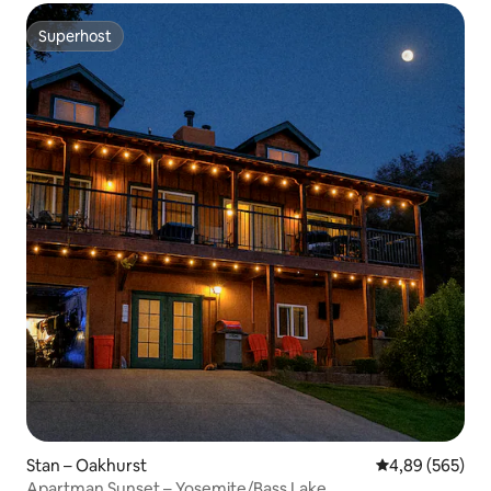
Superhost
Superhost
Stan – Oakhurst
Prosječna ocjen
4,89 (565)
Apartman Sunset – Yosemite/Bass Lake