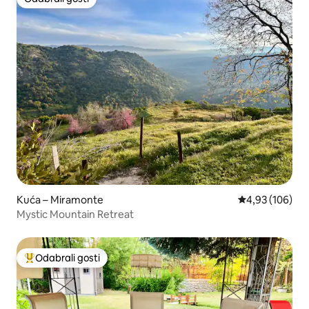
Odabrali gosti
Kuća – Miramonte
Prosječna ocjen
4,93 (106)
Mystic Mountain Retreat
Odabrali gosti
Među najviše rangiranima s oznakom „Odabrali gosti”