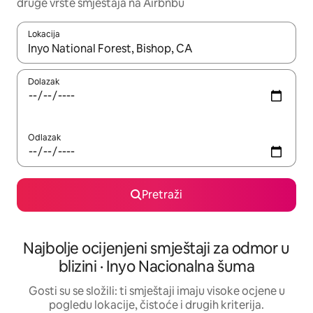
druge vrste smještaja na Airbnbu
Lokacija
Kada budu dostupni rezultati, moći ćete ih pregledati koristeći
Dolazak
Odlazak
Pretraži
Najbolje ocijenjeni smještaji za odmor u
blizini · Inyo Nacionalna šuma
Gosti su se složili: ti smještaji imaju visoke ocjene u
pogledu lokacije, čistoće i drugih kriterija.