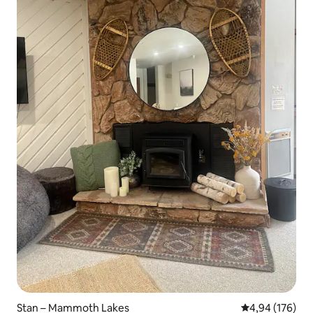
Stan – Mammoth Lakes
Prosječna ocjen
4,94 (176)