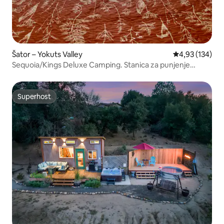
Šator – Yokuts Valley
Prosječna ocjen
4,93 (134)
Sequoia/Kings Deluxe Camping. Stanica za punjenje
električnih vozila.
Superhost
Superhost