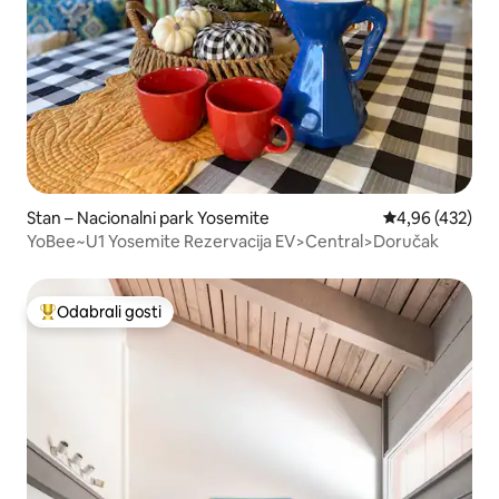
Stan – Nacionalni park Yosemite
Prosječna ocjen
4,96 (432)
YoBee~U1 Yosemite Rezervacija EV>Central>Doručak
Odabrali gosti
Među najviše rangiranima s oznakom „Odabrali gosti”