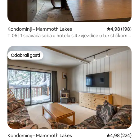
Kondominij – Mammoth Lakes
Prosječna ocjen
4,98 (198)
T-06 | 1 spavaća soba u hotelu s 4 zvjezdice u turističkom
naselju
Odabrali gosti
Odabrali gosti
Kondominij – Mammoth Lakes
Prosječna ocjen
4,98 (224)