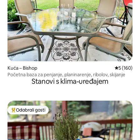
Kuća – Bishop
Prosječna oc
5 (160)
Početna baza za penjanje, planinarenje, ribolov, skijanje
Stanovi s klima-uređajem
Odabrali gosti
Među najviše rangiranima s oznakom „Odabrali gosti”