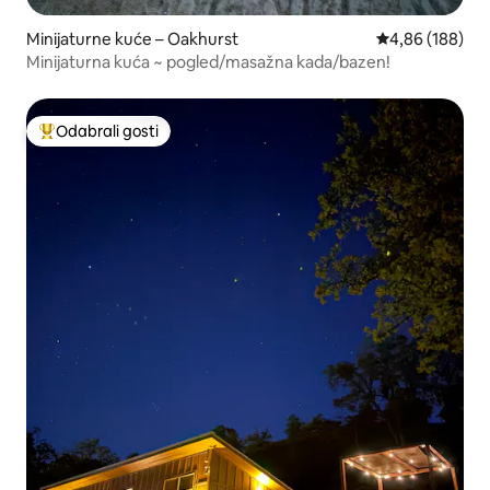
Minijaturne kuće – Oakhurst
Prosječna ocjen
4,86 (188)
Minijaturna kuća ~ pogled/masažna kada/bazen!
Odabrali gosti
Među najviše rangiranima s oznakom „Odabrali gosti”