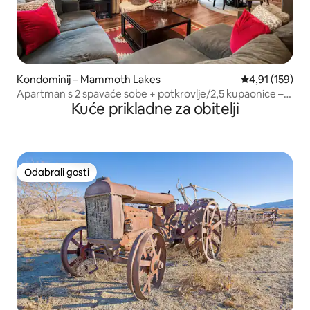
Kondominij – Mammoth Lakes
Prosječna ocjen
4,91 (159)
Apartman s 2 spavaće sobe + potkrovlje/2,5 kupaonice –
Kuće prikladne za obitelji
skijalište iza kuće/teniski teren za Pickleball
Odabrali gosti
Odabrali gosti