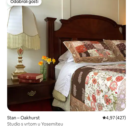
Odabrali gosti
Odabrali gosti
Stan – Oakhurst
Prosječna ocjen
4,97 (427)
Studio s vrtom u Yosemiteu