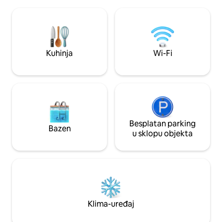
Yosemite. Sadržaji uključuju opremljenu
za parove, putnike 
kuhinju s Keurigom, bračni krevet
malu obitelj. Savršeno smješten, u blizini
(160x200), kauč na razvlačenje i malo
svega! 5 minuta d
potkrovlje za spavanje s bračnim
do Bass Lakea, 25 
madracem. Vanjski prostor savršen je za
u Yosemite i 1 sat 
opuštanje, promatranje zvijezda ili
Valleyja. Vratite s
Kuhinja
Wi-Fi
igranje terena za disc golf sa 6 rupa.
sunca!
Besplatan parking
Bazen
u sklopu objekta
Klima-uređaj