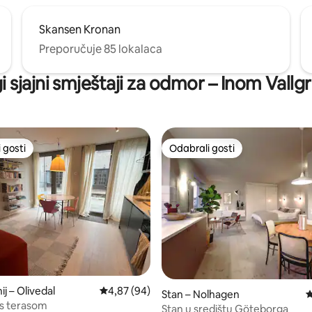
Skansen Kronan
Preporučuje 85 lokalaca
i sjajni smještaji za odmor – Inom Vallg
 gosti
Odabrali gosti
 gosti
Odabrali gosti
/5, recenzija: 15
j – Olivedal
Prosječna ocjena: 4,87/5, recenzija: 94
4,87 (94)
Stan – Nolhagen
P
 s terasom
Stan u središtu Göteborga