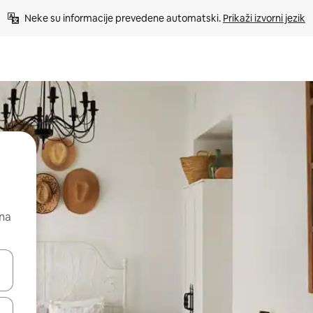
Neke su informacije prevedene automatski. 
Prikaži izvorni jezik
 na
dati koristeći se strelicama prema gore i prema dolje, kao i dodirom i