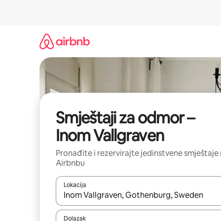
Prijeđi
na
sadržaj
Smještaji za odmor –
Inom Vallgraven
Pronađite i rezervirajte jedinstvene smještaje
Airbnbu
Lokacija
Kada budu dostupni rezultati, moći ćete ih pregle
Dolazak