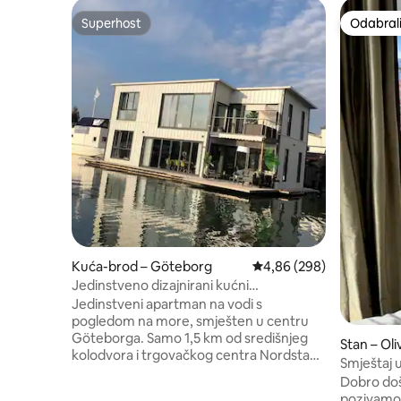
Superhost
Odabrali
Superhost
Odabrali
Kuća-brod – Göteborg
Prosječna ocjena: 4,86/5
4,86 (298)
Jedinstveno dizajnirani kućni
brod/plutajuća kuća
Jedinstveni apartman na vodi s
pogledom na more, smješten u centru
Göteborga. Samo 1,5 km od središnjeg
Stan – Oli
kolodvora i trgovačkog centra Nordstan.
Smještaj 
Područje je malo alternativno u
jedinstve
Dobro došl
„perspektivnom” industrijskom području
pozivamo