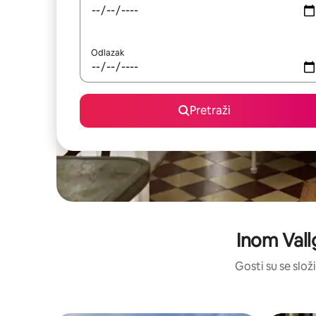
Odlazak
Pretraži
Inom Vall
Gosti su se složi