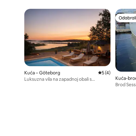
Odabrali
Odabrali
Kuća – Göteborg
Prosječna ocjena: 
5 (4)
Kuća-bro
Luksuzna vila na zapadnoj obali s
Brod Sessa
bazenom i pogledom na more