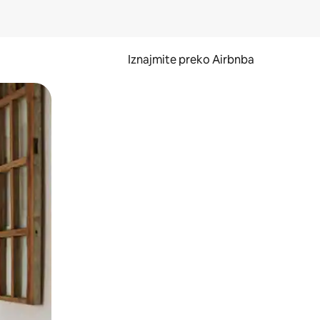
Iznajmite preko Airbnba
li prelaskom prstom po zaslonu.