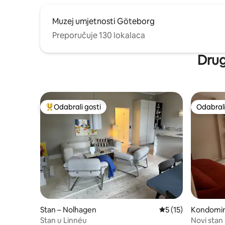
Muzej umjetnosti Göteborg
Preporučuje 130 lokalaca
Drug
Odabrali gosti
Odabrali
Među najviše rangiranima s oznakom „Odabrali gosti”
Odabrali
Stan – Nolhagen
Prosječna ocjena: 5
5 (15)
Kondomini
Stan u Linnéu
Novi stan