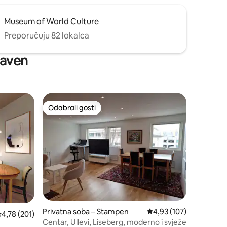
Museum of World Culture
Preporučuju 82 lokalca
raven
Odabrali gosti
Odabrali gosti
Privatna soba – Stampen
Prosječna ocjena: 4,93/
4,93 (107)
rosječna ocjena: 4,78/5, recenzija: 201
4,78 (201)
Centar, Ullevi, Liseberg, moderno i svježe