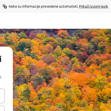
Neke su informacije prevedene automatski. 
Prikaži izvorni jezik
i
s
dati koristeći se strelicama prema gore i prema dolje, kao i dodirom i