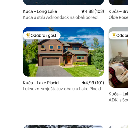
Kuća – Long Lake
Prosječna ocjena: 4,88/5
4,88 (103)
Kuća – Br
Kuća u stilu Adirondack na obali pored
Olde Ros
jezera u blizini Long Lakea
Lake,Sar
Odabrali gosti
Odabra
Među najviše rangiranima s oznakom „Odabrali gosti”
Među naj
Kuća – Lake Placid
Prosječna ocjena: 4,99/5
4,99 (101)
Luksuzni smještaj uz obalu u Lake Placidu
Kuća – La
– Otter Way
ADK 's So