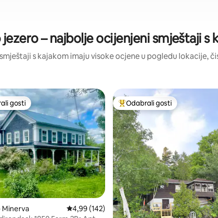
o jezero – najbolje ocijenjeni smještaji s
a smještaji s kajakom imaju visoke ocjene u pogledu lokacije, čis
li gosti
Odabrali gosti
više rangiranima s oznakom „Odabrali gosti”
Među najviše rangiranima s oz
, recenzija: 189
– Minerva
Prosječna ocjena: 4,99/5, recenzija: 142
4,99 (142)