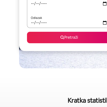
Odlazak
Pretraži
Kratka statist