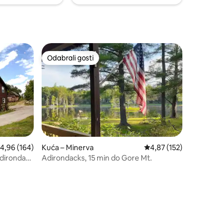
Odabrali gosti
Odabrali gosti
rosječna ocjena: 4,96/5, recenzija: 164
4,96 (164)
Kuća – Minerva
Prosječna ocjena: 4,87/
4,87 (152)
Adirondack
Adirondacks, 15 min do Gore Mt.