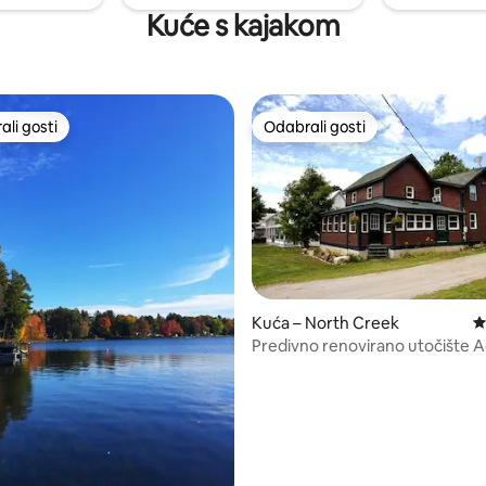
Kuće s kajakom
li gosti
Odabrali gosti
više rangiranima s oznakom „Odabrali gosti”
Odabrali gosti
Kuća – North Creek
P
Predivno renovirano utočište 
min do Gorea