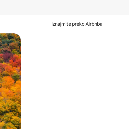
Iznajmite preko Airbnba
li prelaskom prstom po zaslonu.