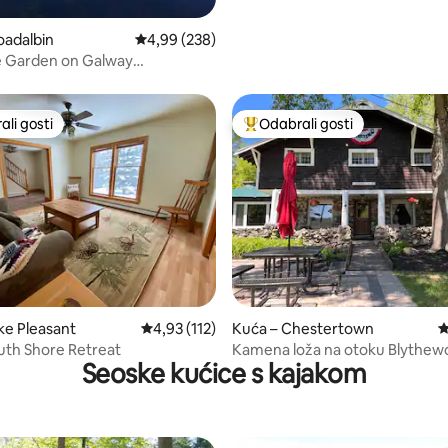
, recenzija: 103
oadalbin
Prosječna ocjena: 4,99/5, recenzija: 238
4,99 (238)
e Garden on Galway
atoga County NY
li gosti
Odabrali gosti
više rangiranima s oznakom „Odabrali gosti”
Među najviše rangiranima s oz
, recenzija: 101
ke Pleasant
Prosječna ocjena: 4,93/5, recenzija: 112
4,93 (112)
Kuća – Chestertown
P
uth Shore Retreat
Kamena loža na otoku Blythew
Seoske kućice s kajakom
jezeru Loon