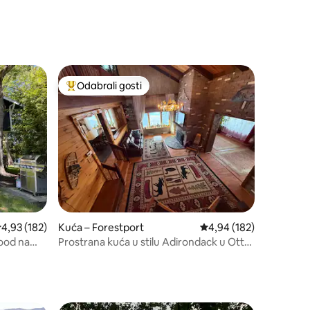
Odabrali gosti
nakom „Odabrali gosti”
Među najviše rangiranima s oznakom „Odabrali gosti”
rosječna ocjena: 4,93/5, recenzija: 182
4,93 (182)
Kuća – Forestport
Prosječna ocjena: 4,94/
4,94 (182)
ood na
Prostrana kuća u stilu Adirondack u Otter
Lakeu