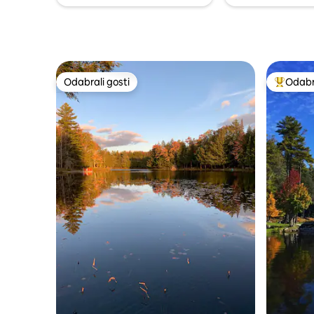
Odabrali gosti
Odabra
Odabrali gosti
Među naj