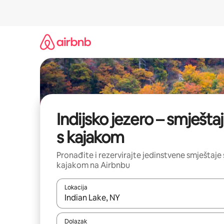
Prijeđi
na
sadržaj
Indijsko jezero – smještaj
s kajakom
Pronađite i rezervirajte jedinstvene smještaje 
kajakom na Airbnbu
Lokacija
Kada budu dostupni rezultati, moći ćete ih pregle
Dolazak