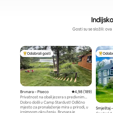
Indijsk
Gosti su se složili: ov
Odabrali gosti
Odabra
Među najviše rangiranima s oznakom „Odabrali gosti”
Među naj
Brvnara – Piseco
Prosječna ocjena: 4,98/5
4,98 (189)
Privatnost na obali jezera s predivnim
pogledom
Dobro došli u Camp Stardust! Odlično
mjesto za pronalaženje mira u prirodi, u
Smještaj 
iznimnom okruženju. Brvnara je