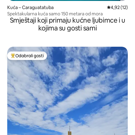
Kuća – Caraguatatuba
Prosječna ocje
4,92 (12)
Spektakularna kuća samo 150 metara od mora
Smještaji koji primaju kućne ljubimce i u
kojima su gosti sami
Odabrali gosti
Među najviše rangiranima s oznakom „Odabrali gosti”