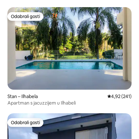
Odabrali gosti
Odabrali gosti
Stan – Ilhabela
Prosječna ocjen
4,92 (241)
Apartman s jacuzzijem u Ilhabeli
Odabrali gosti
Odabrali gosti