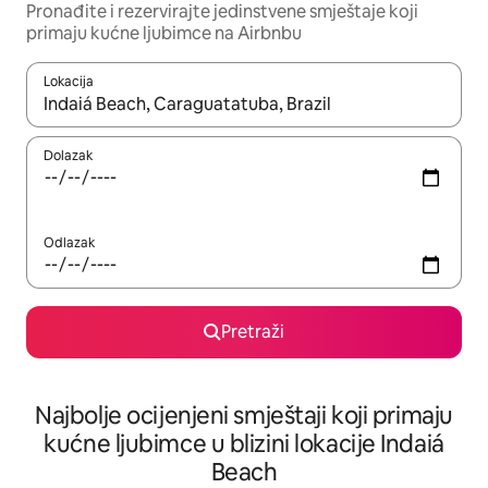
Pronađite i rezervirajte jedinstvene smještaje koji
primaju kućne ljubimce na Airbnbu
Lokacija
Kada budu dostupni rezultati, moći ćete ih pregledati koristeći
Dolazak
Odlazak
Pretraži
Najbolje ocijenjeni smještaji koji primaju
kućne ljubimce u blizini lokacije Indaiá
Beach