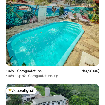
Kuća – Caraguatatuba
Prosječna ocje
4,98 (46)
Kuća na plaži. Caraguatatuba-Sp
Odabrali gosti
Među najviše rangiranima s oznakom „Odabrali gosti”