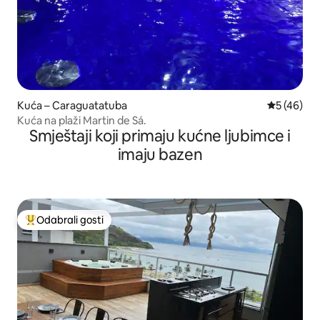
Kuća – Caraguatatuba
Prosječna o
5 (46)
Kuća na plaži Martin de Sá.
Smještaji koji primaju kućne ljubimce i
imaju bazen
Odabrali gosti
Među najviše rangiranima s oznakom „Odabrali gosti”