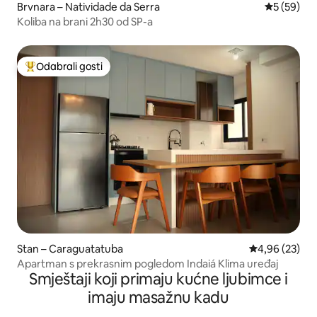
Brvnara – Natividade da Serra
Prosječna o
5 (59)
Koliba na brani 2h30 od SP-a
Odabrali gosti
Među najviše rangiranima s oznakom „Odabrali gosti”
Stan – Caraguatatuba
Prosječna ocje
4,96 (23)
Apartman s prekrasnim pogledom Indaiá Klima uređaj
Smještaji koji primaju kućne ljubimce i
imaju masažnu kadu