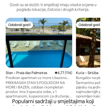
Gosti su se složili: ti smještaji imaju visoke ocjene u
pogledu lokacije, čistoće i drugih kriterija.
Odabrali gosti
Odabrali gosti
Odabrali gosti
Odabrali gosti
Stan – Praia das Palmeiras
Prosječna ocjena: 4,77/5, recenz
4,77 (114)
Kuća – Siriúba
Predivan apartman uz more s bazenom i
Bungalov na plaži -
roštiljem
PREKRASAN STAN S POGLEDOM NA
Šarmantno potkrovl
MORE I BAZEN, udoban i kompletan
pijesku na jednoj od
prostor. Ima 3 spavaće sobe, s 1
najmodernijih plaža
apartmanom, kupaonicom za druženje,
opremljen kako bi
Popularni sadržaji u smještajima koji
planiranom kuhinjom, blagovaonicom i
udoban i nezabora
gurmanskim balkonom s roštiljem.
klima-uređaj,stropn