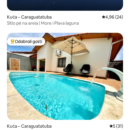
Kuća – Caraguatatuba
Prosječna ocje
4,96 (24)
Sítio pé na areia | More i Plava laguna
Odabrali gosti
Među najviše rangiranima s oznakom „Odabrali gosti”
Kuća – Caraguatatuba
Prosječna 
5 (31)