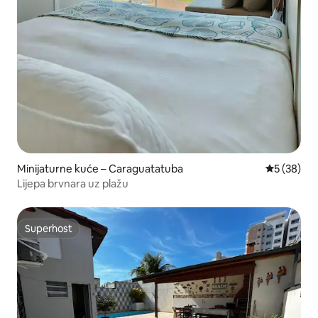
Minijaturne kuće – Caraguatatuba
Prosječna o
5 (38)
Lijepa brvnara uz plažu
Superhost
Superhost