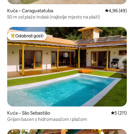
Kuća – Caraguatatuba
Prosječna ocje
4,96 (49)
50 m od plaže Indaiá (najbolje mjesto na plaži)
Odabrali gosti
Među najviše rangiranima s oznakom „Odabrali gosti”
Kuća – São Sebastião
Prosječna o
5 (211)
Grijani bazen s hidromasažom i plažom