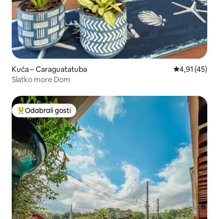
Kuća – Caraguatatuba
Prosječna ocj
4,91 (45)
Slatko more Dom
Odabrali gosti
Među najviše rangiranima s oznakom „Odabrali gosti”