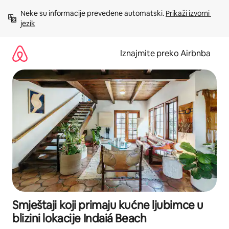
Prijeđi
Neke su informacije prevedene automatski. 
Prikaži izvorni 
na
jezik
sadržaj
Iznajmite preko Airbnba
Smještaji koji primaju kućne ljubimce u
blizini lokacije Indaiá Beach