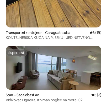
Transportni kontejner – Caraguatatuba
Prosječna 
5 (19)
KONTEJNERSKA KUĆA NA PJESKU - JEDINSTVENO
ISKUSTVO!
Superhost
Superhost
Stan – São Sebastião
Prosječna
5 (3)
Vidikovac Figueira, izniman pogled na more! 02