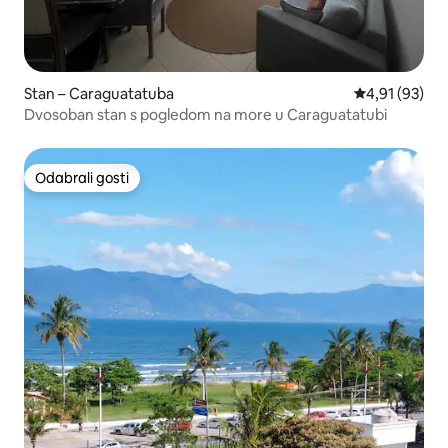
Stan – Caraguatatuba
Prosječna ocje
4,91 (93)
Dvosoban stan s pogledom na more u Caraguatatubi
Odabrali gosti
Odabrali gosti