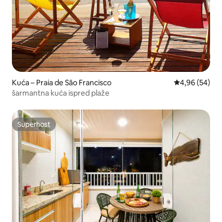
Kuća – Praia de São Francisco
Prosječna ocje
4,96 (54)
šarmantna kuća ispred plaže
Superhost
Superhost