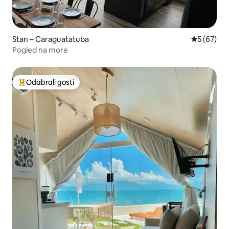
Stan – Caraguatatuba
Prosječna o
5 (67)
Pogled na more
Odabrali gosti
Među najviše rangiranima s oznakom „Odabrali gosti”