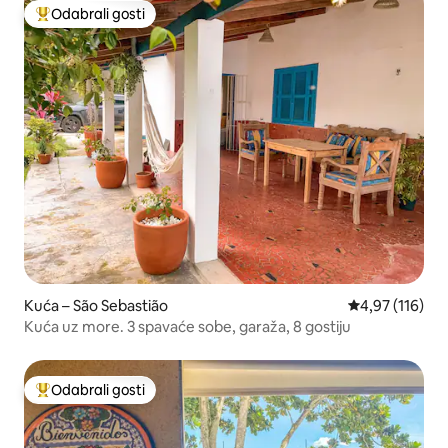
Odabrali gosti
Među najviše rangiranima s oznakom „Odabrali gosti”
Kuća – São Sebastião
Prosječna ocjen
4,97 (116)
Kuća uz more. 3 spavaće sobe, garaža, 8 gostiju
Odabrali gosti
Među najviše rangiranima s oznakom „Odabrali gosti”