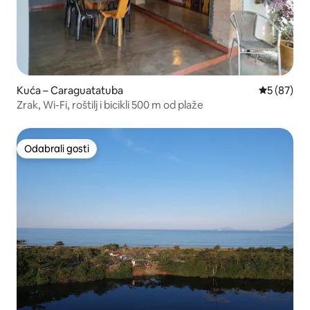
Kuća – Caraguatatuba
Prosječna o
5 (87)
Zrak, Wi-Fi, roštilj i bicikli 500 m od plaže
Odabrali gosti
Odabrali gosti