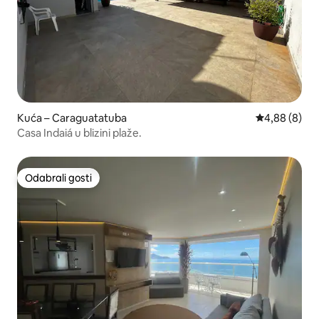
Kuća – Caraguatatuba
Prosječna ocj
4,88 (8)
Casa Indaiá u blizini plaže.
Odabrali gosti
Odabrali gosti