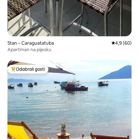
Stan – Caraguatatuba
Prosječna ocj
4,9 (60)
Apartman na pijesku
Odabrali gosti
Među najviše rangiranima s oznakom „Odabrali gosti”