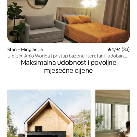
Stan – Minglanilla
Prosječna ocje
4,94 (33)
U blizini Anjo Worlda | pristup bazenu i teretani | udoban
Maksimalna udobnost i povoljne
stan
mjesečne cijene