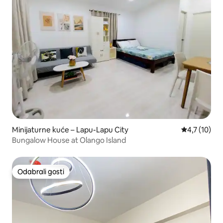
Minijaturne kuće – Lapu-Lapu City
Prosječna oc
4,7 (10)
Bungalow House at Olango Island
Odabrali gosti
Odabrali gosti