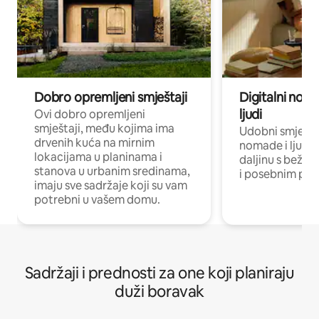
Dobro opremljeni smještaji
Digitalni noma
ljudi
Ovi dobro opremljeni
smještaji, među kojima ima
Udobni smještaj
drvenih kuća na mirnim
nomade i ljude 
lokacijama u planinama i
daljinu s bežič
stanova u urbanim sredinama,
i posebnim pro
imaju sve sadržaje koji su vam
potrebni u vašem domu.
Sadržaji i prednosti za one koji planiraju
duži boravak