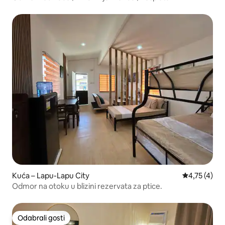
bazen + teretana
Kuća – Lapu-Lapu City
Prosječna oc
4,75 (4)
Odmor na otoku u blizini rezervata za ptice.
Odabrali gosti
Odabrali gosti