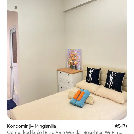
Kondominij – Minglanilla
Prosječna
5 (7)
Odmor kod kuće | Blizu Anjo Worlda | Besplatan Wi-Fi +