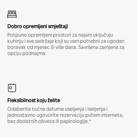
Dobro opremljeni smještaji
Potpuno opremljeni prostori za najam uključuju
kuhinju i sve sadržaje koji su vam potrebni za ugodan
boravak od mjesec ili više dana. Savršena zamjena za
opciju podnajma.
Fleksibilnost koju želite
Odaberite točne datume useljenja i iseljenja i
jednostavno ugovorite rezervaciju putem interneta,
bez dodatnih obveza ili papirologije.*