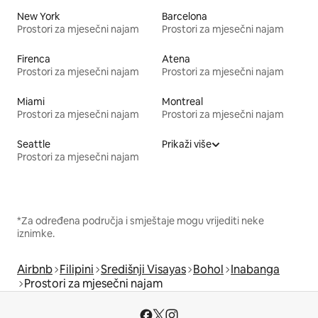
New York
Barcelona
Prostori za mjesečni najam
Prostori za mjesečni najam
Firenca
Atena
Prostori za mjesečni najam
Prostori za mjesečni najam
Miami
Montreal
Prostori za mjesečni najam
Prostori za mjesečni najam
Seattle
Prikaži više
Prostori za mjesečni najam
*Za određena područja i smještaje mogu vrijediti neke
iznimke.
Airbnb
Filipini
Središnji Visayas
Bohol
Inabanga
Prostori za mjesečni najam