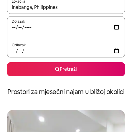
Lokacija
Kada budu dostupni rezultati, moći ćete ih pregledati koristeći
Dolazak
Odlazak
Pretraži
Prostori za mjesečni najam u bližoj okolici