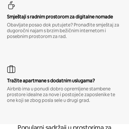
Smještaji s radnim prostorom za digitalne nomade
Obavljate posao dok putujete? Pronađite smještaj za
dugoročni najam s brzim bežičnim internetom i
posebnim prostorom za rad.
Tražite apartmane s dodatnim uslugama?
Airbnb ima u ponudi dobro opremljene stambene
prostore idealne za nove i postojeće zaposlenike te
one koji se zbog posla sele u drugi grad.
Popularni sadržaji u prostorima za