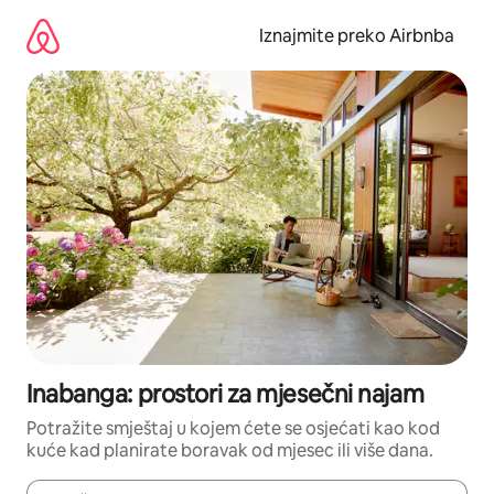
Prijeđi
na
Iznajmite preko Airbnba
sadržaj
Inabanga: prostori za mjesečni najam
Potražite smještaj u kojem ćete se osjećati kao kod
kuće kad planirate boravak od mjesec ili više dana.