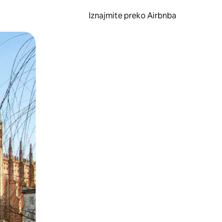
Iznajmite preko Airbnba
li prelaskom prstom po zaslonu.