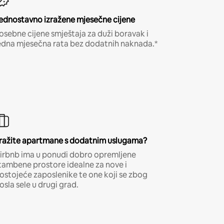
ednostavno izražene mjesečne cijene
osebne cijene smještaja za duži boravak i
edna mjesečna rata bez dodatnih naknada.*
ražite apartmane s dodatnim uslugama?
irbnb ima u ponudi dobro opremljene
tambene prostore idealne za nove i
ostojeće zaposlenike te one koji se zbog
osla sele u drugi grad.