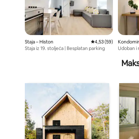
Staja – Histon
Prosječna ocjena: 4,53/
4,53 (59)
Kondomini
Staja iz 19. stoljeća | Besplatan parking
Udoban i 
parkingo
Maks