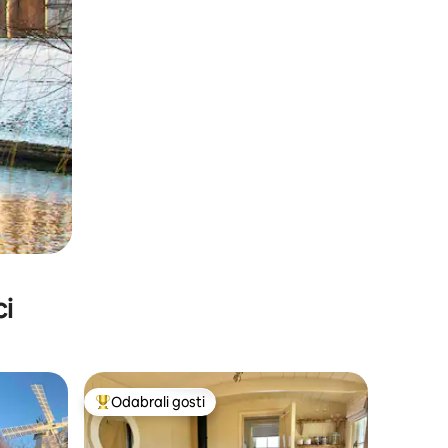
ci
Odabrali gosti
Među najviše rangiranima s oznakom „Odabrali gosti”