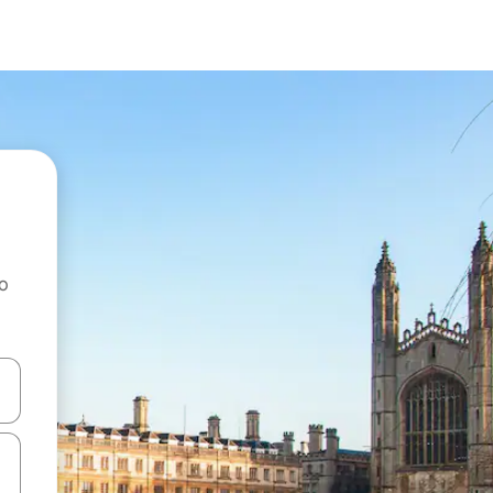
ao
dati koristeći se strelicama prema gore i prema dolje, kao i dodirom i