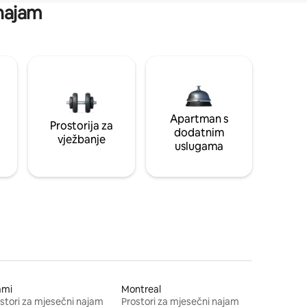
 najam
Apartman s
Prostorija za
dodatnim
vježbanje
uslugama
ami
Montreal
stori za mjesečni najam
Prostori za mjesečni najam