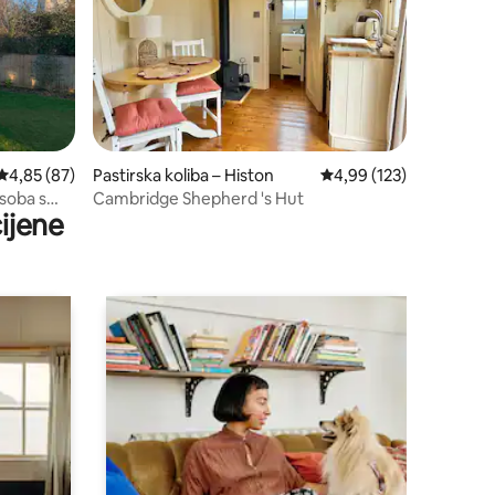
Prosječna ocjena: 4,85/5, recenzija: 87
4,85 (87)
Pastirska koliba – Histon
Prosječna ocjena: 4,99/
4,99 (123)
 soba s
Cambridge Shepherd 's Hut
ijene