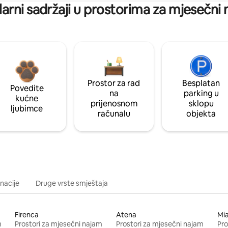
arni sadržaji u prostorima za mjesečni
Prostor za rad
Besplatan
Povedite
na
parking u
kućne
prijenosnom
sklopu
ljubimce
računalu
objekta
inacije
Druge vrste smještaja
Firenca
Atena
Mi
m
Prostori za mjesečni najam
Prostori za mjesečni najam
Pro