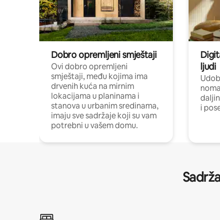
Dobro opremljeni smještaji
Digit
ljudi
Ovi dobro opremljeni
smještaji, među kojima ima
Udobn
drvenih kuća na mirnim
nomad
lokacijama u planinama i
dalji
stanova u urbanim sredinama,
i pos
imaju sve sadržaje koji su vam
potrebni u vašem domu.
Sadrža