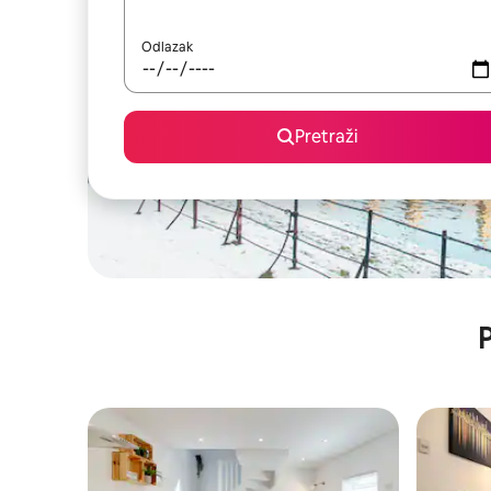
Odlazak
Pretraži
P