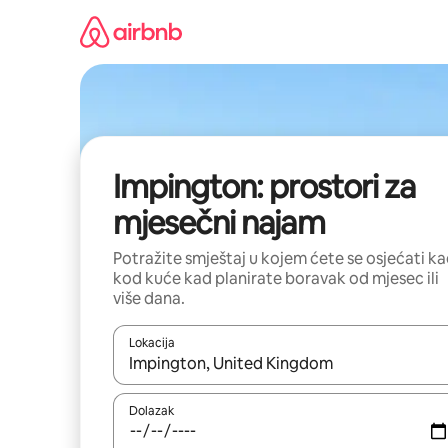
Prijeđi
na
sadržaj
Impington: prostori za
mjesečni najam
Potražite smještaj u kojem ćete se osjećati k
kod kuće kad planirate boravak od mjesec ili
više dana.
Lokacija
Kada budu dostupni rezultati, moći ćete ih pregle
Dolazak