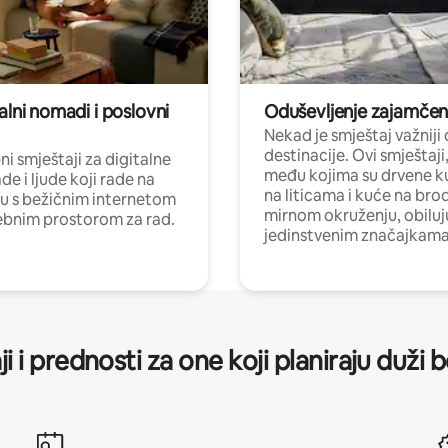
alni nomadi i poslovni
Oduševljenje zajamče
Nekad je smještaj važniji
destinacije. Ovi smještaji
i smještaji za digitalne
među kojima su drvene k
e i ljude koji rade na
na liticama i kuće na bro
nu s bežičnim internetom
mirnom okruženju, obiluj
ebnim prostorom za rad.
jedinstvenim značajkama
ji i prednosti za one koji planiraju duži 