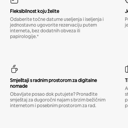
Fleksibilnost koju želite
J
Odaberite točne datume useljenja i iseljenja i
P
jednostavno ugovorite rezervaciju putem
j
interneta, bez dodatnih obveza ili
papirologije.*
Smještaji s radnim prostorom za digitalne
T
nomade
A
Obavljate posao dok putujete? Pronađite
s
smještaj za dugoročni najam s brzim bežičnim
p
internetom i posebnim prostorom za rad.
p