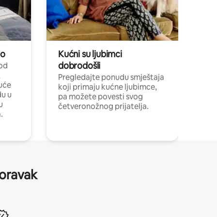
no
Kućni su ljubimci
dobrodošli
 od
,
Pregledajte ponudu smještaja
uće
koji primaju kućne ljubimce,
du u
pa možete povesti svog
u
četveronožnog prijatelja.
.
boravak