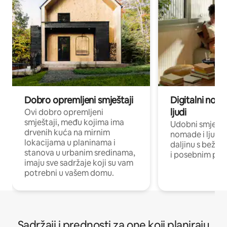
Dobro opremljeni smještaji
Digitalni noma
ljudi
Ovi dobro opremljeni
smještaji, među kojima ima
Udobni smještaj
drvenih kuća na mirnim
nomade i ljude 
lokacijama u planinama i
daljinu s bežič
stanova u urbanim sredinama,
i posebnim pro
imaju sve sadržaje koji su vam
potrebni u vašem domu.
Sadržaji i prednosti za one koji planiraju