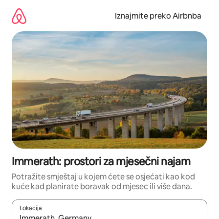
Prijeđi
na
Iznajmite preko Airbnba
sadržaj
Immerath: prostori za mjesečni najam
Potražite smještaj u kojem ćete se osjećati kao kod
kuće kad planirate boravak od mjesec ili više dana.
Lokacija
Kada budu dostupni rezultati, moći ćete ih pregledati koristeći