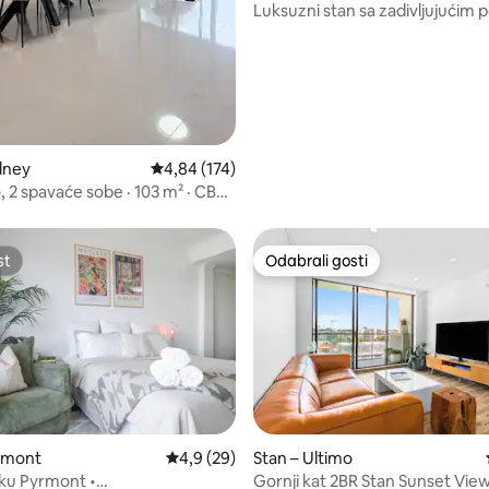
Luksuzni stan sa zadivljujućim
na luku!
dney
Prosječna ocjena: 4,84/5, recenzija: 174
4,84 (174)
, 2 spavaće sobe · 103 m² · CBD
uare
st
Odabrali gosti
st
Odabrali gosti
yrmont
Prosječna ocjena: 4,9/5, recenzija: 29
4,9 (29)
Stan – Ultimo
uku Pyrmont •
Gornji kat 2BR Stan Sunset Vie