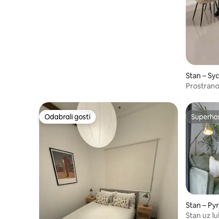
Darling Harbour
Stan – Sy
Prostrano
World Sq
Odabrali gosti
Superho
Odabrali gosti
Superho
Stan – P
Stan uz l