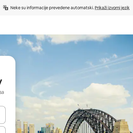
Neke su informacije prevedene automatski. 
Prikaži izvorni jezik
y
sa
dati koristeći se strelicama prema gore i prema dolje, kao i dodirom i