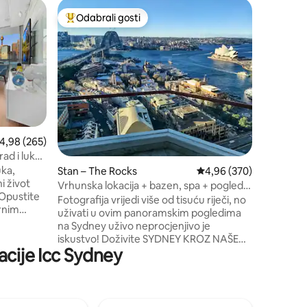
Stan – T
Odabrali gosti
Odabral
Među najviše rangiranima s oznakom „Odabrali gosti”
Odabral
Vrhunska
teretan
Doživite 
zadivljuj
Probudit
legendar
Opera Ho
do ulice 
pronađite
Uživajte
rosječna ocjena: 4,98/5, recenzija: 265
4,98 (265)
trajektim
ad i luku
Bay ili T
uka,
Stan – The Rocks
Prosječna ocjena: 4,96/
4,96 (370)
sofistici
i život
životu, u
Vrhunska lokacija + bazen, spa + pogled
 Opustite
šarm. Sav
na Harbour Bridge
Fotografija vrijedi više od tisuću riječi, no
rnim
Rezervir
uživati u ovim panoramskim pogledima
boravak!
na Sydney uživo neprocjenjivo je
nom s
iskustvo! Doživite SYDNEY KROZ NAŠE
rada.
acije Icc Sydney
OČI Od sunca koje izlazi i boji nebo
led na
nijansama ružičaste i ljubičaste, do
 ispunjenih
trajekata koji klize ispod Sydney Harbour
 i
Bridgea, živahnih lokalaca koji oživljavaju
tupan je u
noć, ovo je samo tračak čarolije koja vas