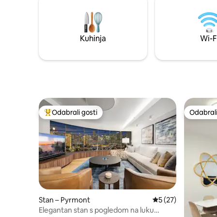
Uživajte u nevjerojatnom pogledu na
shoppinga:
Oxford Street dok ste u blizini Opere,
luke - Bog
umjetničke galerije, Sydneyskog tornja i
restorana 
Kraljevskog botaničkog vrta. Savršeno za
autobusi 
Kuhinja
Wi-F
vaš boravak u Sydneyju!
Beach
Odabrali gosti
Odabrali
Među najviše rangiranima s oznakom „Odabrali gosti”
Odabrali
Stan – Pyrmont
Prosječna ocjena: 5/
5 (27)
Elegantan stan s pogledom na luku