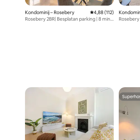
Kondominij – Rosebery
Prosječna ocjena: 4,88/5
4,88 (112)
Kondomini
Rosebery 2BR| Besplatan parking | 8 min
Rosebery 
do Woolworthsa
CBD-a i z
Superho
Superho