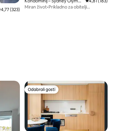
Kondominij – Sydney Olympi
Prosječna ocjena: 4,81/
4,81 (183)
c Park
Miran život•Prikladno za obitelji
rosječna ocjena: 4,77/5, recenzija: 323
4,77 (323)
•Netflix•Besplatan parking
Odabrali gosti
Odabrali gosti