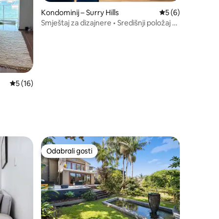
Kondominij – Surry Hills
Prosječna ocjena: 
5 (6)
Smještaj za dizajnere • Središnji položaj •
Teretana • Sauna
Prosječna ocjena: 5/5, recenzija: 16
5 (16)
Odabrali gosti
Odabrali gosti