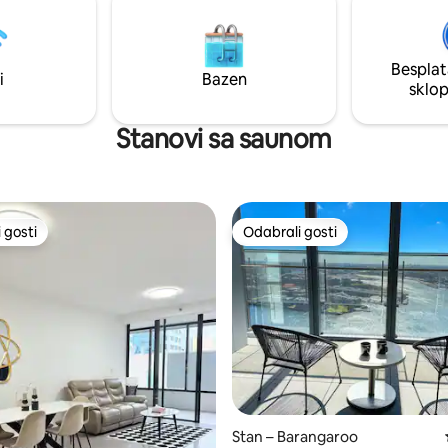
salonu. Sigurna sam da ćete se rado
 - Direktni vlakovi do zračne
vratiti nakon dana provedenog
ata mješavina kafića, barova i
istraživanju Sydneyja. Možda n
u živahnoj ulici Oxford - Česti
nećete poželjeti otići!
Besplat
za istočno predgrađe, inc Bondi
i
Bazen
sklo
Stanovi sa saunom
 gosti
Odabrali gosti
 gosti
Odabrali gosti
5, recenzija: 27
Stan – Barangaroo