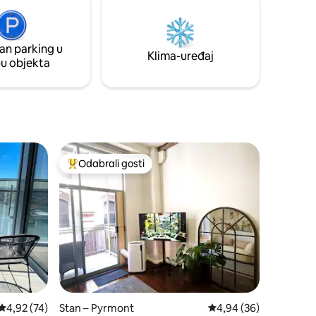
čeka izvan naših vrata. Probudite se uz
 u
neke od najpoznatijih znamenitosti
ikada
Sydneyja koje se nalaze odmah ispred
an parking u
vašeg prozora i uživite gradsku ljepotu
Klima-uređaj
pu objekta
koja se otkriva pred vašim očima.
Odabrali gosti
Među najviše rangiranima s oznakom „Odabrali gosti”
Prosječna ocjena: 4,92/5, recenzija: 74
4,92 (74)
Stan – Pyrmont
Prosječna ocjena: 4,94
4,94 (36)