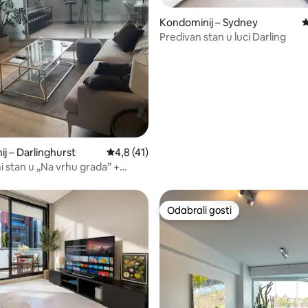
5, recenzija: 14
Kondominij – Sydney
P
Predivan stan u luci Darling
j – Darlinghurst
Prosječna ocjena: 4,8/5, recenzija: 41
4,8 (41)
i stan u „Na vrhu grada” +
Odabrali gosti
Odabrali gosti