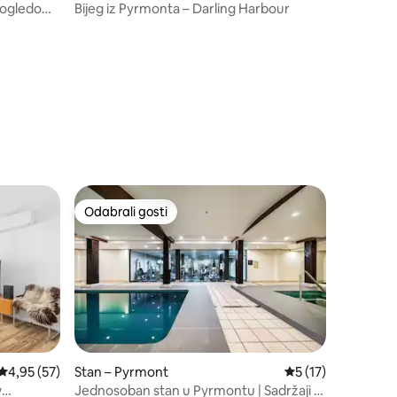
 pogledom
Bijeg iz Pyrmonta – Darling Harbour
Odabrali gosti
Odabrali gosti
Prosječna ocjena: 4,95/5, recenzija: 57
4,95 (57)
Stan – Pyrmont
Prosječna ocjena: 5
5 (17)
w
Jednosoban stan u Pyrmontu | Sadržaji u