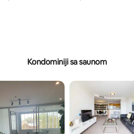
retana/sauna/parking
(besplatan parking)
/5, recenzija: 45
Kondominiji sa saunom