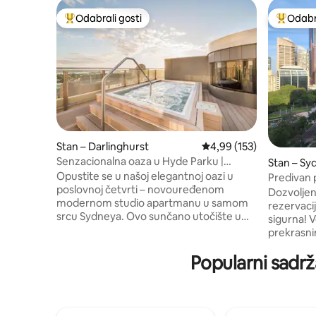
Odabrali gosti
Odabra
Među najviše rangiranima s oznakom „Odabrali gosti”
Među naj
Stan – Darlinghurst
Prosječna ocjena: 4,99/5
4,99 (153)
Senzacionalna oaza u Hyde Parku |
Stan – Sy
Balkon + bazen i teretana
Opustite se u našoj elegantnoj oazi u
Predivan
poslovnoj četvrti – novouređenom
srcu grad
Dozvoljen
modernom studio apartmanu u samom
rezervacij
srcu Sydneya. Ovo sunčano utočište u
sigurna! Veliki apartman s 1 krevetom i
centru grada ima luksuzne sadržaje,
prekrasn
uključujući bračni krevet s kvalitetnom
Srce Sydneya. Moderna
posteljinom, elegantnu kupaonicu s
Popularni sadrž
perilicom
besplatnim toaletnim potrepštinama,
kadom. Ba
perilicu rublja, potpuno opremljenu
teretana, novi
kuhinju, aparat za kavu Nespresso, čaj,
najboljih 
besplatan bežični internet i Netflix.
šetnja do 