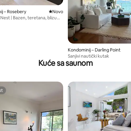
, recenzija: 112
j – Rosebery
Novi smještaj
Novo
Nest | Bazen, teretana, blizu
račne luke
Kondominij – Darling Point
Sanjivi nautički kutak
Kuće sa saunom
st
st