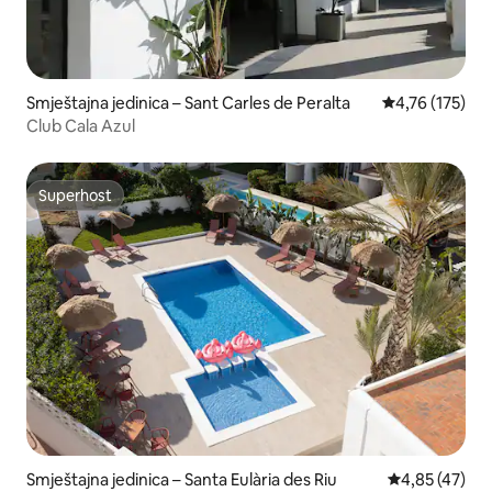
Smještajna jedinica – Sant Carles de Peralta
Prosječna ocjen
4,76 (175)
Club Cala Azul
Superhost
Superhost
Smještajna jedinica – Santa Eulària des Riu
Prosječna ocje
4,85 (47)