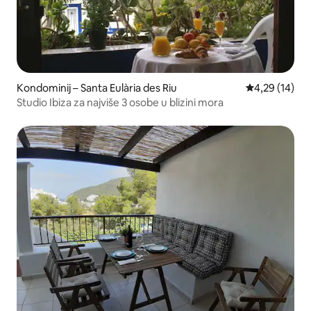
Kondominij – Santa Eulària des Riu
Prosječna ocje
4,29 (14)
Studio Ibiza za najviše 3 osobe u blizini mora