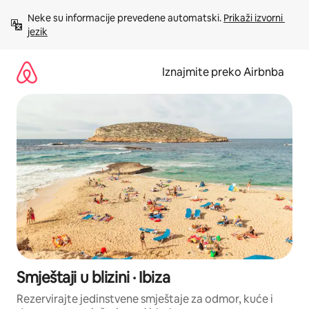
Prijeđi
Neke su informacije prevedene automatski. 
Prikaži izvorni 
na
jezik
sadržaj
Iznajmite preko Airbnba
Smještaji u blizini · Ibiza
Rezervirajte jedinstvene smještaje za odmor, kuće i