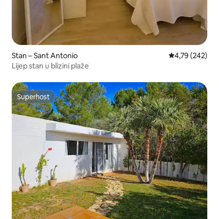
Stan – Sant Antonio
Prosječna ocjen
4,79 (242)
Lijep stan u blizini plaže
Superhost
Superhost