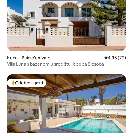
Kuća – Puig d'en Valls
Prosječna ocje
4,96 (79)
Villa Luna s bazenom u središtu Ibize za 8 osoba
Odabrali gosti
Među najviše rangiranima s oznakom „Odabrali gosti”