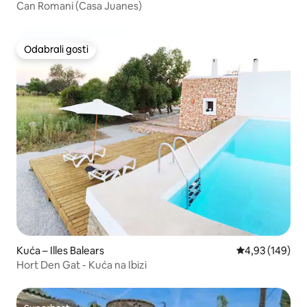
Can Romani (Casa Juanes)
Odabrali gosti
Odabrali gosti
Kuća – Illes Balears
Prosječna ocjen
4,93 (149)
Hort Den Gat - Kuća na Ibizi