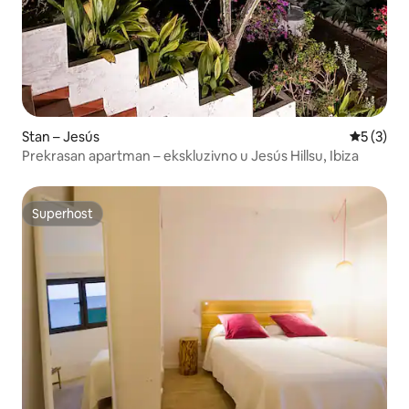
Stan – Jesús
Prosječna
5 (3)
Prekrasan apartman – ekskluzivno u Jesús Hillsu, Ibiza
Superhost
Superhost