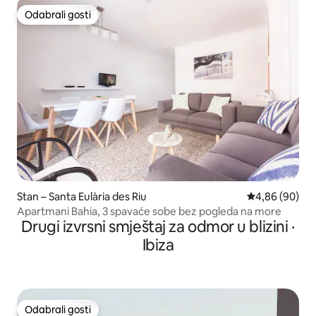
Odabrali gosti
Odabrali gosti
Stan – Santa Eulària des Riu
Prosječna ocje
4,86 (90)
Apartmani Bahia, 3 spavaće sobe bez pogleda na more
Drugi izvrsni smještaj za odmor u blizini ·
Ibiza
Odabrali gosti
Odabrali gosti