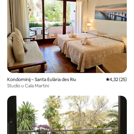
Kondominij – Santa Eulària des Riu
Prosječna ocje
4,32 (25)
Studio u Cala Martini