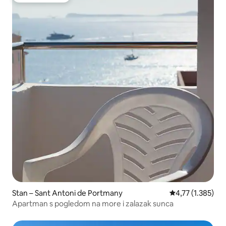
Stan – Sant Antoni de Portmany
Prosječna ocjena
4,77 (1.385)
Apartman s pogledom na more i zalazak sunca