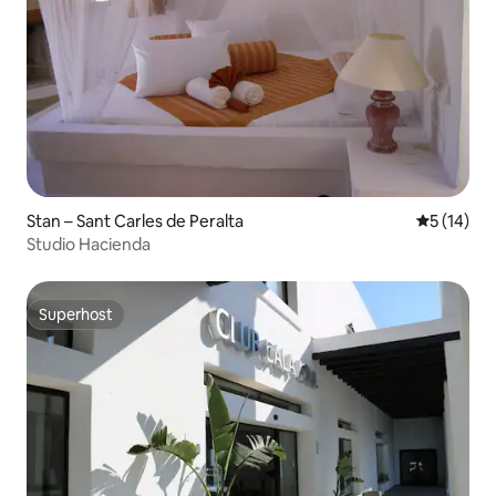
Stan – Sant Carles de Peralta
Prosječna 
5 (14)
Studio Hacienda
Superhost
Superhost