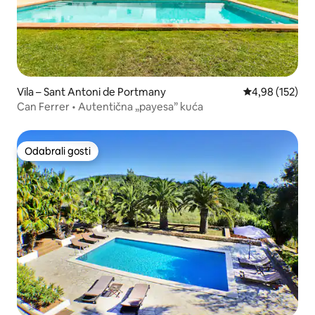
Vila – Sant Antoni de Portmany
Prosječna ocjen
4,98 (152)
Can Ferrer • Autentična „payesa” kuća
Odabrali gosti
Odabrali gosti