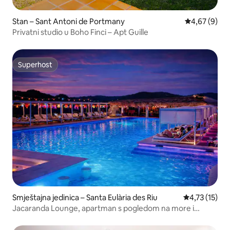
Stan – Sant Antoni de Portmany
Prosječna ocj
4,67 (9)
Privatni studio u Boho Finci – Apt Guille
Superhost
Superhost
Smještajna jedinica – Santa Eulària des Riu
Prosječna ocj
4,73 (15)
Jacaranda Lounge, apartman s pogledom na more i
bračnim...