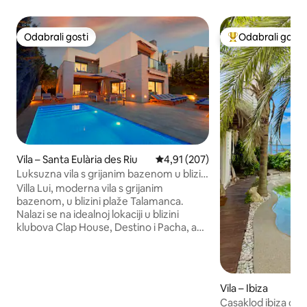
Odabrali gosti
Odabrali gosti
Odabrali gosti
Među najviše ran
Vila – Santa Eulària des Riu
Prosječna ocjena: 4,91/5, recenz
4,91 (207)
Luksuzna vila s grijanim bazenom u blizini
plaže i grada Ibize
Villa Lui, moderna vila s grijanim
bazenom, u blizini plaže Talamanca.
Nalazi se na idealnoj lokaciji u blizini
klubova Clap House, Destino i Pacha, a
do grada Ibize ima samo 5 minuta
vožnje. Uživajte u luksuznim sadržajima
kao što su pametni televizori i privatne
kupaonice u svakoj sobi, s dodatnim
Vila – Ibiza
sadržajima kao što su udobne papuče i
Casaklod ibiza cent
potpuno novi kreveti s nadmadracima i