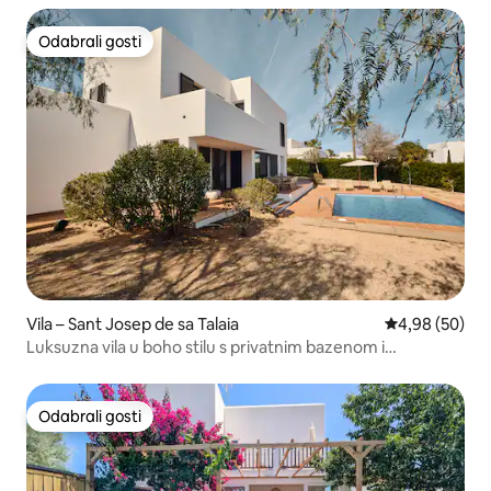
Odabrali gosti
Odabrali gosti
Vila – Sant Josep de sa Talaia
Prosječna ocje
4,98 (50)
Luksuzna vila u boho stilu s privatnim bazenom i
pogledom na more
Odabrali gosti
Odabrali gosti