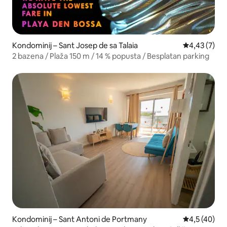
Kondominij – Sant Josep de sa Talaia
Prosječna ocj
4,43 (7)
2 bazena / Plaža 150 m / 14 % popusta / Besplatan parking
Kondominij – Sant Antoni de Portmany
Prosječna ocj
4,5 (40)