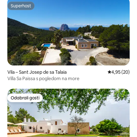
Superhost
Superhost
Vila – Sant Josep de sa Talaia
Prosječna ocje
4,95 (20)
Villa Sa Paissa s pogledom na more
Odabrali gosti
Odabrali gosti