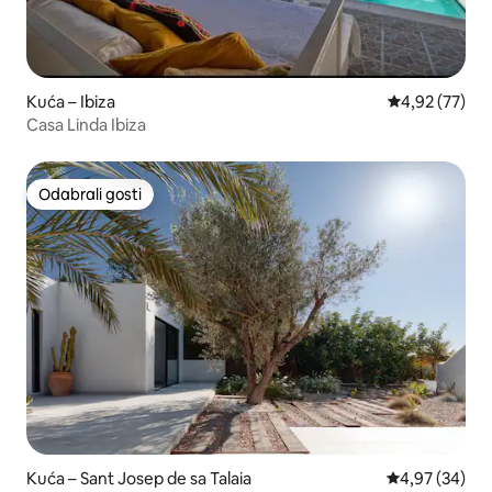
Kuća – Ibiza
Prosječna ocje
4,92 (77)
Casa Linda Ibiza
Odabrali gosti
Odabrali gosti
Kuća – Sant Josep de sa Talaia
Prosječna ocje
4,97 (34)