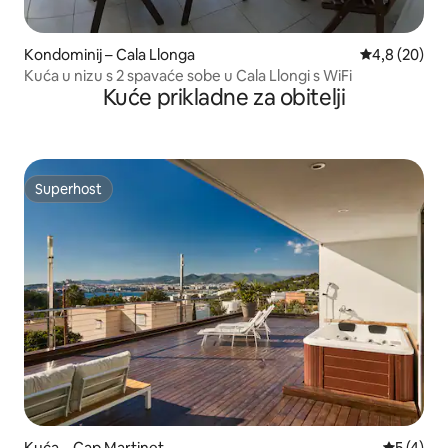
Kondominij – Cala Llonga
Prosječna ocj
4,8 (20)
Kuća u nizu s 2 spavaće sobe u Cala Llongi s WiFi
Kuće prikladne za obitelji
Superhost
Superhost
Kuća – Cap Martinet
Prosječna
5 (4)