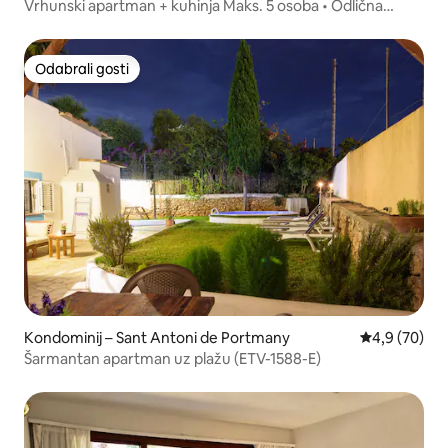
Vrhunski apartman + kuhinja Maks. 5 osoba • Odlična
lokacija!
Odabrali gosti
Odabrali gosti
Kondominij – Sant Antoni de Portmany
Prosječna ocj
4,9 (70)
Šarmantan apartman uz plažu (ETV-1588-E)