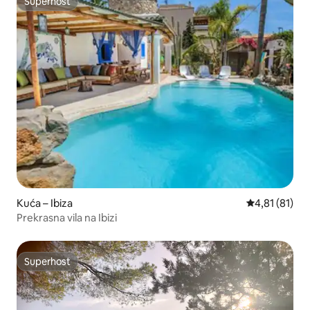
Superhost
Superhost
Kuća – Ibiza
Prosječna ocj
4,81 (81)
Prekrasna vila na Ibizi
Superhost
Superhost