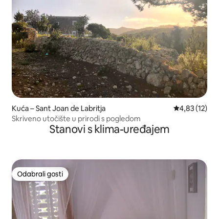
Kuća – Sant Joan de Labritja
Prosječna ocje
4,83 (12)
Skriveno utočište u prirodi s pogledom
Stanovi s klima-uređajem
Odabrali gosti
Odabrali gosti