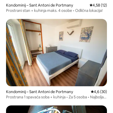
Kondominij – Sant Antoni de Portmany
Prosječna ocje
4,58 (12)
Prostrani stan + kuhinja maks. 4 osobe • Odlična lokacija!
Kondominij – Sant Antoni de Portmany
Prosječna ocj
4,6 (30)
Prostrana 1 spavaća soba + kuhinja • Za 5 osoba • Najbolja
lokacija!