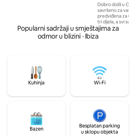
Dobro došli u Cas
jastucima od perja. Opustite se u visećim
savršeno za vaš bo
ležaljkama uz bazen ukrašenim
predviđena za 6 oso
jastucima i uživajte u savršenom
tri dijela, a svi su
okruženju za one koji traže luksuzan
Popularni sadržaji u smještajima za
spavaća soba ima v
odmor.
kupaonicu, a tu su 
odmor u blizini · Ibiza
i kuhinja otvorenog
opuštanje i družen
zamarati vodom za
visokokvalitetnom s
Dobit ćete i paket
grickalicama i bo
Kuhinja
Wi-Fi
Besplatan parking
Bazen
u sklopu objekta