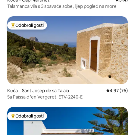
Talamanca vila s 3 spavaće sobe, lijep pogled na more
Odabrali gosti
Među najviše rangiranima s oznakom „Odabrali gosti”
Kuća – Sant Josep de sa Talaia
Prosječna ocje
4,97 (76)
Sa Païssa d 'en Vergeret. ETV-2240-E
Odabrali gosti
Među najviše rangiranima s oznakom „Odabrali gosti”