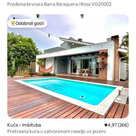
Predivna brvnara Barra Ibiraquera i Rosa VGZ0002
Odabrali gosti
Među najviše rangiranima s oznakom „Odabrali gosti”
Kuća – Imbituba
Prosječna ocjen
4,97 (266)
Prekrasna kuća u zatvorenom naselju uz jezero