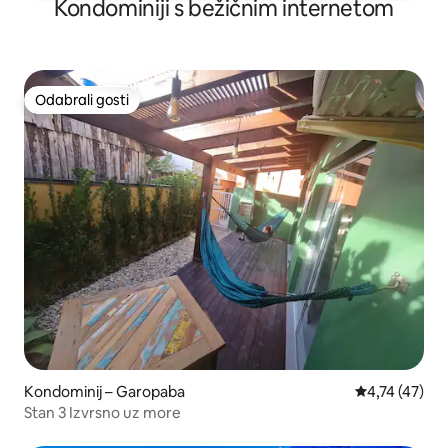
Kondominiji s bežičnim internetom
Odabrali gosti
Odabrali gosti
Kondominij – Garopaba
Prosječna ocj
4,74 (47)
Stan 3 Izvrsno uz more