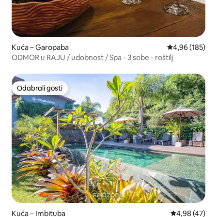
Kuća – Garopaba
Prosječna ocjen
4,96 (185)
ODMOR u RAJU / udobnost / Spa - 3 sobe - roštilj
Odabrali gosti
Odabrali gosti
Kuća – Imbituba
Prosječna ocje
4,98 (47)