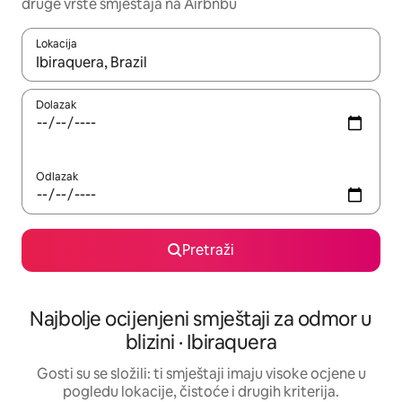
druge vrste smještaja na Airbnbu
Lokacija
Kada budu dostupni rezultati, moći ćete ih pregledati koristeći
Dolazak
Odlazak
Pretraži
Najbolje ocijenjeni smještaji za odmor u
blizini · Ibiraquera
Gosti su se složili: ti smještaji imaju visoke ocjene u
pogledu lokacije, čistoće i drugih kriterija.