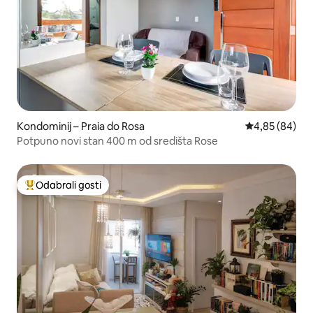
Kondominij – Praia do Rosa
Prosječna ocje
4,85 (84)
Potpuno novi stan 400 m od središta Rose
Odabrali gosti
Među najviše rangiranima s oznakom „Odabrali gosti”