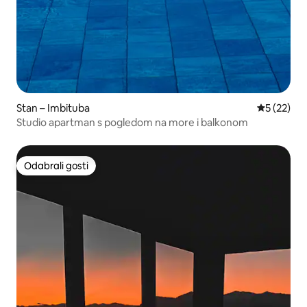
Stan – Imbituba
Prosječna 
5 (22)
Studio apartman s pogledom na more i balkonom
Odabrali gosti
Odabrali gosti