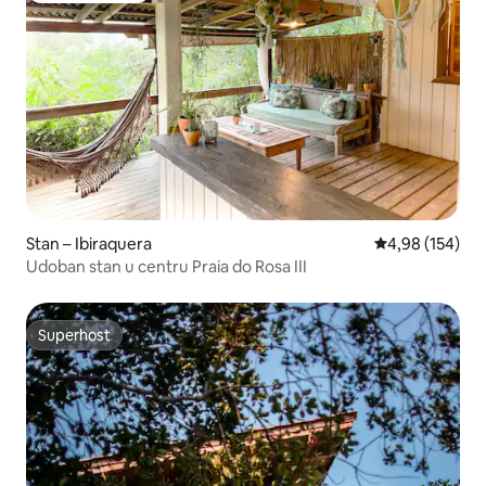
Stan – Ibiraquera
Prosječna ocjen
4,98 (154)
Udoban stan u centru Praia do Rosa III
Superhost
Superhost