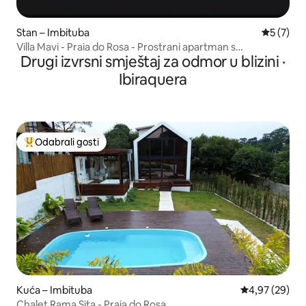
Stan – Imbituba
Prosječna
5 (7)
Villa Mavi - Praia do Rosa - Prostrani apartman s
Drugi izvrsni smještaj za odmor u blizini ·
hidromasažnom kadom
Ibiraquera
Odabrali gosti
Među najviše rangiranima s oznakom „Odabrali gosti”
Kuća – Imbituba
Prosječna ocje
4,97 (29)
Chalet Rama Sita - Praia do Rosa