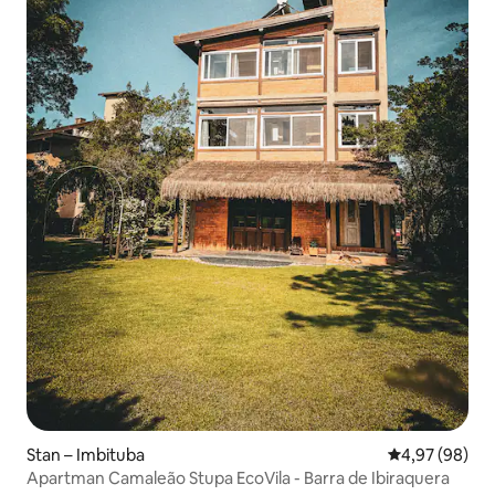
Stan – Imbituba
Prosječna ocje
4,97 (98)
Apartman Camaleão Stupa EcoVila - Barra de Ibiraquera