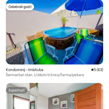
Odabrali gosti
Odabrali gosti
Kondominij – Imbituba
Prosječna o
5 (63)
Šarmantan stan. U blizini tržnica/farma/pekara
Superhost
Superhost