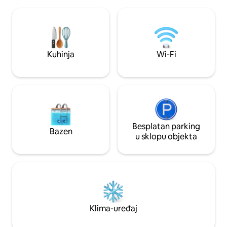
Galeria, Atelier i B
bračnim krevetom. Dnevni boravak i
ima svoj arhitekto
kuhinja. Vanjski tuš i roštilj. Vanjska
ulaz i privatni vanj
terasa. Privatni parking za dva
dijele bazen, tera
automobila. Dobra i sigurna Wi-Fi mreža.
kuhinju.
Kuhinja
Wi-Fi
Besplatan parking
Bazen
u sklopu objekta
Klima-uređaj