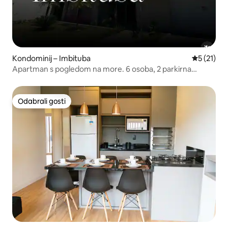
Kondominij – Imbituba
Prosječna 
5 (21)
Apartman s pogledom na more. 6 osoba, 2 parkirna
mjesta.
Odabrali gosti
Odabrali gosti