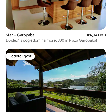
Stan – Garopaba
Prosječna ocjen
4,94 (181)
Duplex1 s pogledom na more, 300 m Plaža Garopaba!
Odabrali gosti
Odabrali gosti