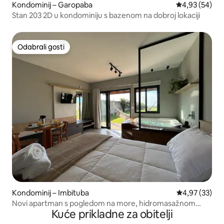
Kondominij – Garopaba
Prosječna ocje
4,93 (54)
Stan 203 2D u kondominiju s bazenom na dobroj lokaciji
Odabrali gosti
Odabrali gosti
Kondominij – Imbituba
Prosječna ocje
4,97 (33)
Novi apartman s pogledom na more, hidromasažnom
Kuće prikladne za obitelji
kadom i balkonom