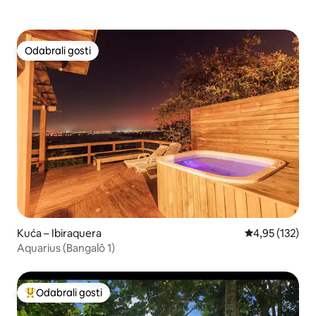
Odabrali gosti
Odabrali gosti
Kuća – Ibiraquera
Prosječna ocjen
4,95 (132)
Aquarius (Bangalô 1)
Odabrali gosti
Među najviše rangiranima s oznakom „Odabrali gosti”