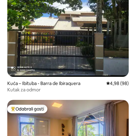
Kuća – Ibituba - Barra de Ibiraquera
Prosječna ocje
4,98 (98)
Kutak za odmor
Odabrali gosti
Među najviše rangiranima s oznakom „Odabrali gosti”