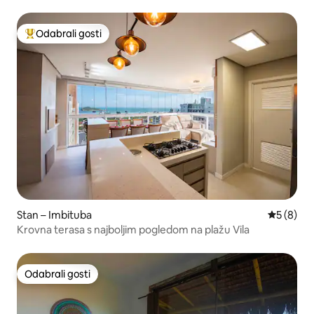
Odabrali gosti
Među najviše rangiranima s oznakom „Odabrali gosti”
Stan – Imbituba
Prosječna
5 (8)
Krovna terasa s najboljim pogledom na plažu Vila
Odabrali gosti
Odabrali gosti