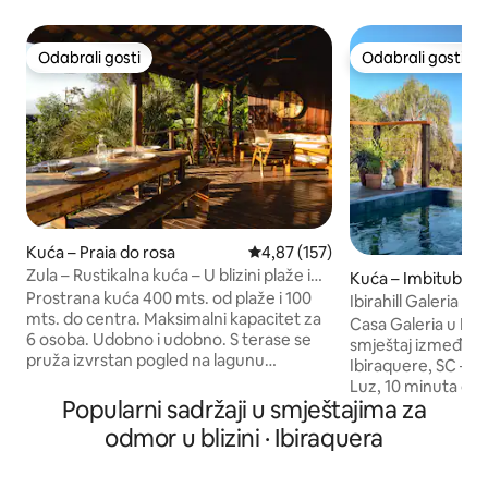
Odabrali gosti
Odabrali gosti
Odabrali gosti
Odabrali gosti
Kuća – Praia do rosa
Prosječna ocjena: 4,87/5, recenzi
4,87 (157)
Zula – Rustikalna kuća – U blizini plaže i
Kuća – Imbituba
grada.
Prostrana kuća 400 mts. od plaže i 100
Ibirahill Galeria - 
mts. do centra. Maksimalni kapacitet za
Casa Galeria u Ibir
6 osoba. Udobno i udobno. S terase se
smještaj između A
pruža izvrstan pogled na lagunu
Ibiraquere, SC – 3
Ibiraquera. Vidikovac na najvišoj točki
Luz, 10 minuta od 
brda s pogledom na ocean. Glavna
Popularni sadržaji u smještajima za
od tri samostalne 
spavaća soba s vlastitom kupaonicom i
privatnim vanjski
odmor u blizini · Ibiraquera
bračnim krevetom (bez klima-uređaja), 1
očuvanom tišinom. Ibirahill je utoči
spavaća soba s 5 kreveta za jednu osobu
koje se sastoji od 
i vanjskom kupaonicom. Mezzanin s 1