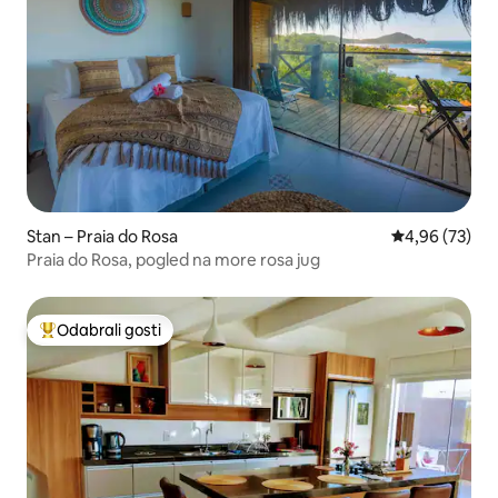
Stan – Praia do Rosa
Prosječna ocje
4,96 (73)
Praia do Rosa, pogled na more rosa jug
Odabrali gosti
Među najviše rangiranima s oznakom „Odabrali gosti”