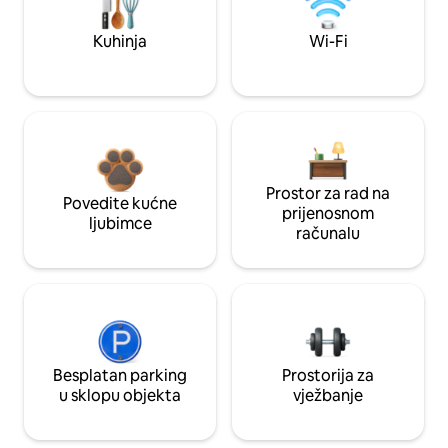
Kuhinja
Wi-Fi
Prostor za rad na
Povedite kućne
prijenosnom
ljubimce
računalu
Besplatan parking
Prostorija za
u sklopu objekta
vježbanje