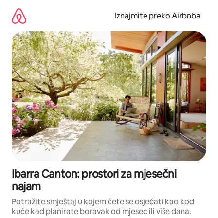
Prijeđi
na
Iznajmite preko Airbnba
sadržaj
Ibarra Canton: prostori za mjesečni
najam
Potražite smještaj u kojem ćete se osjećati kao kod
kuće kad planirate boravak od mjesec ili više dana.