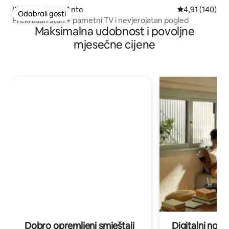
Stan – Antonio Ante
Prosječna ocjen
4,91 (140)
Odabrali gosti
Odabrali gosti
Prekrasan stan + pametni TV i nevjerojatan pogled
Maksimalna udobnost i povoljne
mjesečne cijene
Dobro opremljeni smještaji
Digitalni noma