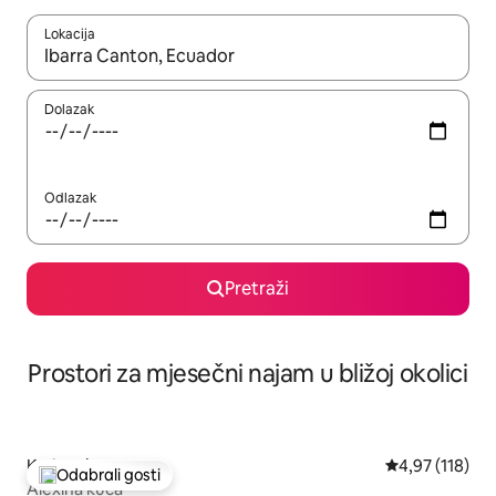
Lokacija
Kada budu dostupni rezultati, moći ćete ih pregledati koristeći
Dolazak
Odlazak
Pretraži
Prostori za mjesečni najam u bližoj okolici
Kuća – Ibarra
Prosječna ocjen
4,97 (118)
Odabrali gosti
Među najviše rangiranima s oznakom „Odabrali gosti”
Alexina kuća