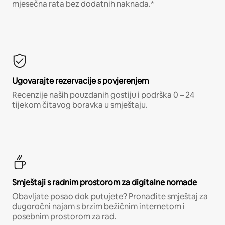
mjesečna rata bez dodatnih naknada.*
Ugovarajte rezervacije s povjerenjem
Recenzije naših pouzdanih gostiju i podrška 0 – 24
tijekom čitavog boravka u smještaju.
Smještaji s radnim prostorom za digitalne nomade
Obavljate posao dok putujete? Pronađite smještaj za
dugoročni najam s brzim bežičnim internetom i
posebnim prostorom za rad.