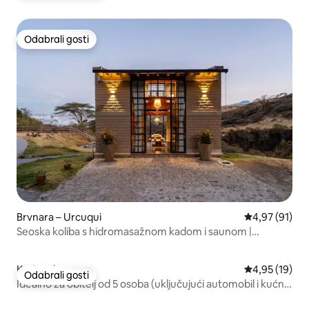
Odabrali gosti
Odabrali gosti
Brvnara – Urcuqui
Prosječna ocje
4,97 (91)
Seoska koliba s hidromasažnom kadom i saunom |
Chachimbiro
Kuća – Ibarra
Prosječna ocje
4,95 (19)
Odabrali gosti
Odabrali gosti
Idealno za obitelj od 5 osoba (uključujući automobil i kućne
ljubimce)