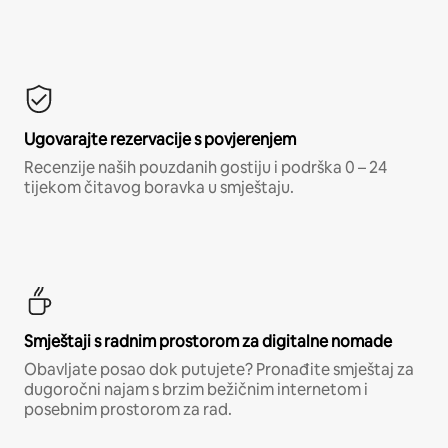
Ugovarajte rezervacije s povjerenjem
Recenzije naših pouzdanih gostiju i podrška 0 – 24
tijekom čitavog boravka u smještaju.
Smještaji s radnim prostorom za digitalne nomade
Obavljate posao dok putujete? Pronađite smještaj za
dugoročni najam s brzim bežičnim internetom i
posebnim prostorom za rad.