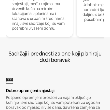
smještaji, među kojima ima
Udobni smještaj
drvenih kuća na mirnim
nomade i ljude 
lokacijama u planinama i
daljinu s bežič
stanova u urbanim sredinama,
i posebnim pro
imaju sve sadržaje koji su vam
potrebni u vašem domu.
Sadržaji i prednosti za one koji planiraju
duži boravak
Dobro opremljeni smještaji
Potpuno opremljeni prostori za najam uključuju
kuhinju i sve sadržaje koji su vam potrebni za ugodan
boravak od mjesec ili više dana. Savršena zamjena za