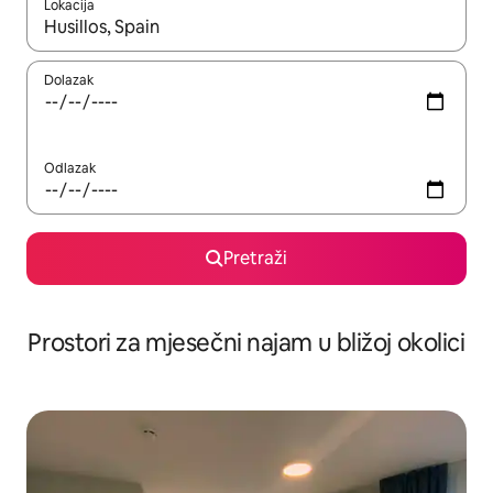
Lokacija
Kada budu dostupni rezultati, moći ćete ih pregledati koristeći
Dolazak
Odlazak
Pretraži
Prostori za mjesečni najam u bližoj okolici