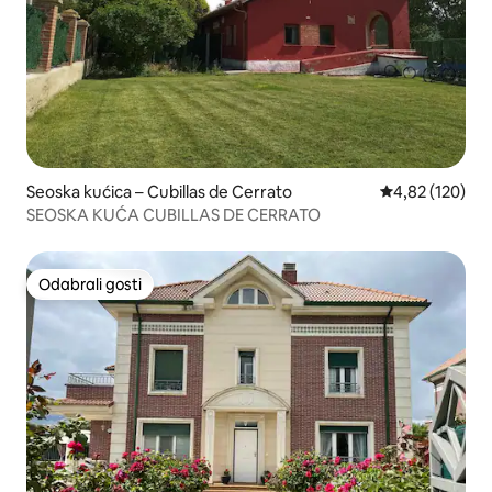
Seoska kućica – Cubillas de Cerrato
Prosječna ocjen
4,82 (120)
SEOSKA KUĆA CUBILLAS DE CERRATO
Odabrali gosti
Odabrali gosti