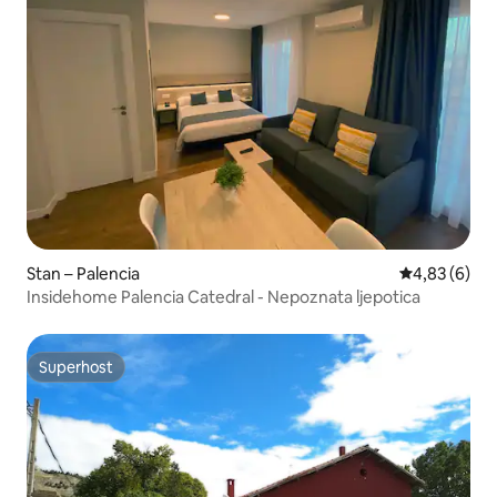
Stan – Palencia
Prosječna ocj
4,83 (6)
Insidehome Palencia Catedral - Nepoznata ljepotica
Superhost
Superhost