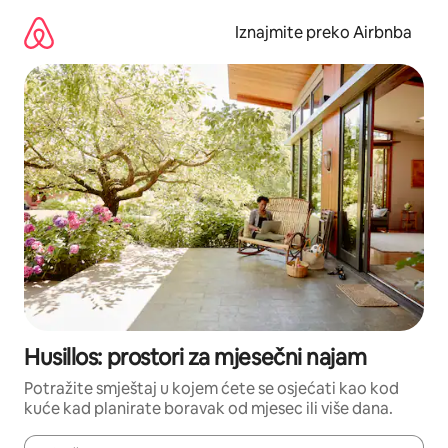
Prijeđi
na
Iznajmite preko Airbnba
sadržaj
Husillos: prostori za mjesečni najam
Potražite smještaj u kojem ćete se osjećati kao kod
kuće kad planirate boravak od mjesec ili više dana.