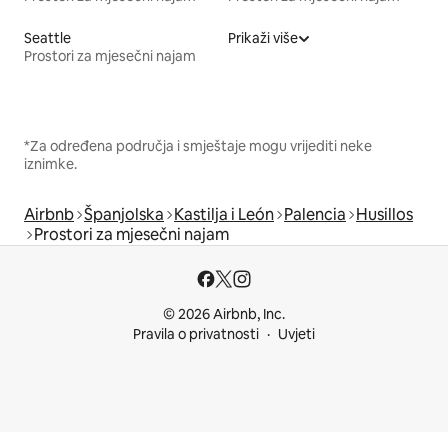
Seattle
Prikaži više
Prostori za mjesečni najam
*Za određena područja i smještaje mogu vrijediti neke
iznimke.
Airbnb
Španjolska
Kastilja i León
Palencia
Husillos
Prostori za mjesečni najam
© 2026 Airbnb, Inc.
Pravila o privatnosti
Uvjeti