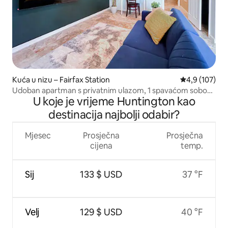
Kuća u nizu – Fairfax Station
Prosječna ocje
4,9 (107)
Udoban apartman s privatnim ulazom, 1 spavaćom sobom
U koje je vrijeme Huntington kao
i 1 kupaonicom, u blizini GMU-a i DC-a
destinacija najbolji odabir?
Mjesec
Prosječna
Prosječna
cijena
temp.
Sij
133 $ USD
37 °F
Velj
129 $ USD
40 °F