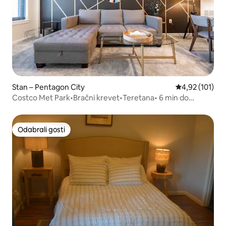
Stan – Pentagon City
Prosječna ocjen
4,92 (101)
Costco Met Park•Bračni krevet•Teretana• 6 min do
metroa/DC-a
Odabrali gosti
Odabrali gosti