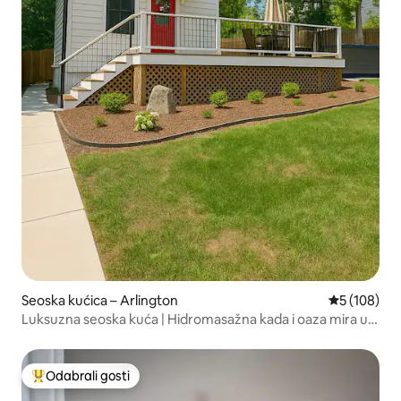
Seoska kućica – Arlington
Prosječna oc
5 (108)
Luksuzna seoska kuća | Hidromasažna kada i oaza mira u
blizini Washingtona
Odabrali gosti
Među najviše rangiranima s oznakom „Odabrali gosti”