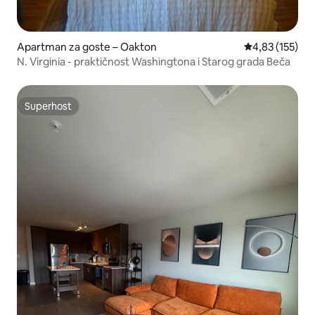
Apartman za goste – Oakton
Prosječna ocjen
4,83 (155)
N. Virginia - praktičnost Washingtona i Starog grada Beča
Superhost
Superhost