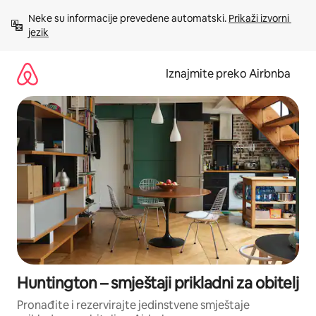
Prijeđi
Neke su informacije prevedene automatski. 
Prikaži izvorni 
na
jezik
sadržaj
Iznajmite preko Airbnba
Huntington – smještaji prikladni za obitelj
Pronađite i rezervirajte jedinstvene smještaje