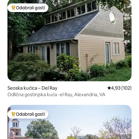
Odabrali gosti
Među najviše rangiranima s oznakom „Odabrali gosti”
Seoska kućica – Del Ray
Prosječna ocjen
4,93 (102)
Odlična gostinjska kuća -el Ray, Alexandria, VA
Odabrali gosti
Među najviše rangiranima s oznakom „Odabrali gosti”