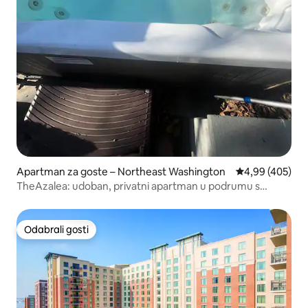
Apartman za goste – Northeast Washington
Prosječna ocjen
4,99 (405)
TheAzalea: udoban, privatni apartman u podrumu s
jacuzzijem
Odabrali gosti
Odabrali gosti