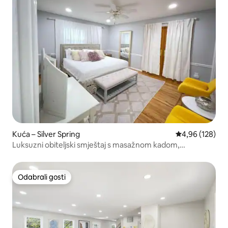
Kuća – Silver Spring
Prosječna ocjen
4,96 (128)
Luksuzni obiteljski smještaj s masažnom kadom,
kaminom, terasom i roštiljem
Odabrali gosti
Odabrali gosti