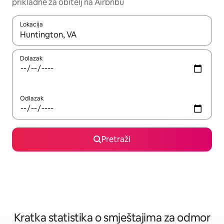
prikladne za obitelj na Airbnbu
Lokacija
Kada budu dostupni rezultati, moći ćete ih pregledati koristeći
Dolazak
Odlazak
Pretraži
Kratka statistika o smještajima za odmor