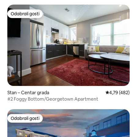
Odabrali gosti
Odabrali gosti
Stan – Centar grada
Prosječna ocjen
4,79 (482)
#2 Foggy Bottom/Georgetown Apartment
Odabrali gosti
Odabrali gosti