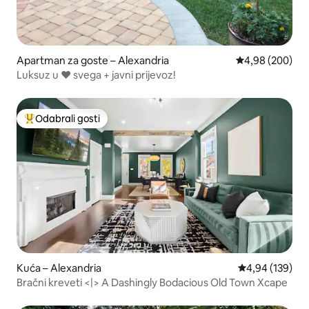
Apartman za goste – Alexandria
Prosječna ocjen
4,98 (200)
Luksuz u ❤︎ svega + javni prijevoz!
Odabrali gosti
Među najviše rangiranima s oznakom „Odabrali gosti”
Kuća – Alexandria
Prosječna ocjen
4,94 (139)
Bračni kreveti <|> A Dashingly Bodacious Old Town Xcape