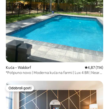
Kuća – Waldorf
Prosječna ocjen
4,87 (114)
*Potpuno novo | Moderna kuća na farmi | Lux 4 BR | Near
DC
Odabrali gosti
Odabrali gosti