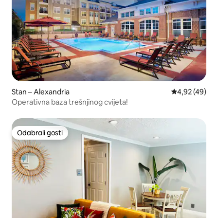
Stan – Alexandria
Prosječna ocje
4,92 (49)
Operativna baza trešnjinog cvijeta!
Odabrali gosti
Odabrali gosti