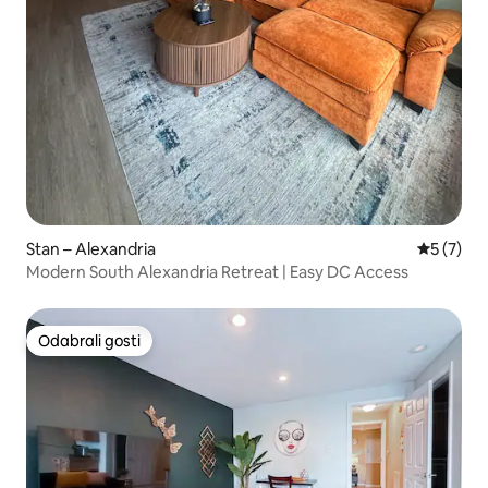
Stan – Alexandria
Prosječna
5 (7)
Modern South Alexandria Retreat | Easy DC Access
Odabrali gosti
Odabrali gosti