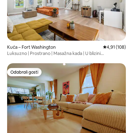
Kuća – Fort Washington
Prosječna ocjen
4,91 (108)
Luksuzno | Prostrano | Masažna kada | U blizini
Washingtona
Odabrali gosti
Odabrali gosti