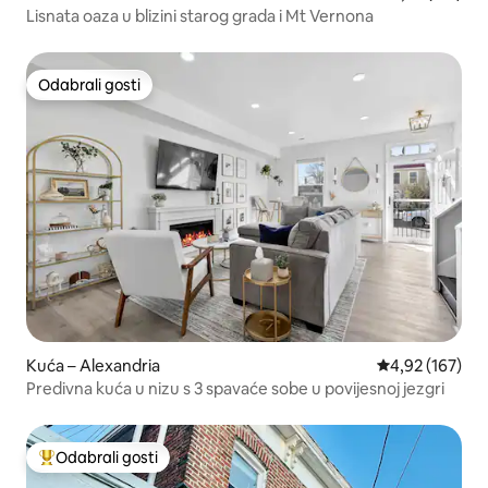
Lisnata oaza u blizini starog grada i Mt Vernona
Odabrali gosti
Odabrali gosti
Kuća – Alexandria
Prosječna ocjen
4,92 (167)
Predivna kuća u nizu s 3 spavaće sobe u povijesnoj jezgri
Odabrali gosti
Među najviše rangiranima s oznakom „Odabrali gosti”