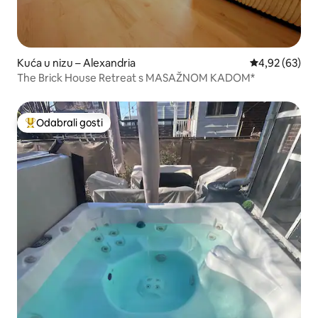
Kuća u nizu – Alexandria
Prosječna ocje
4,92 (63)
The Brick House Retreat s MASAŽNOM KADOM*
Odabrali gosti
Među najviše rangiranima s oznakom „Odabrali gosti”