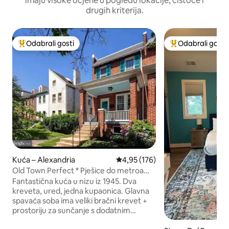
imaju visoke ocjene u pogledu lokacije, čistoće i
drugih kriterija.
Odabrali gosti
Odabrali gosti
Među najviše rangiranima s oznakom „Odabrali gosti”
Među najviše ran
Kuća – Alexandria
Prosječna ocjena: 4,95/5, recenz
4,95 (176)
Old Town Perfect * Pješice do metroa
*DC * King St.
Fantastična kuća u nizu iz 1945. Dva
kreveta, ured, jedna kupaonica. Glavna
spavaća soba ima veliki bračni krevet +
prostoriju za sunčanje s dodatnim
krevetom (dvije zasebne ili se pretvara u