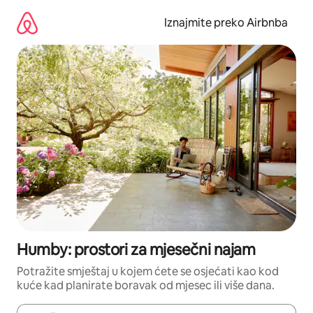
Prijeđi
na
Iznajmite preko Airbnba
sadržaj
Humby: prostori za mjesečni najam
Potražite smještaj u kojem ćete se osjećati kao kod
kuće kad planirate boravak od mjesec ili više dana.