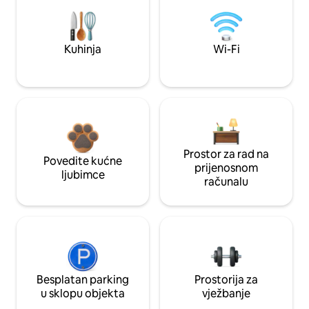
Kuhinja
Wi-Fi
Prostor za rad na
Povedite kućne
prijenosnom
ljubimce
računalu
Besplatan parking
Prostorija za
u sklopu objekta
vježbanje