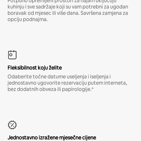
Potpuno opremljeni prostori za najam uključuju
kuhinju i sve sadržaje koji su vam potrebni za ugodan
boravak od mjesec ili više dana. Savršena zamjena za
opciju podnajma.
Fleksibilnost koju želite
Odaberite točne datume useljenja i iseljenja i
jednostavno ugovorite rezervaciju putem interneta,
bez dodatnih obveza ili papirologije.*
Jednostavno izražene mjesečne cijene