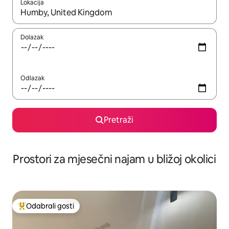
Lokacija
Kada budu dostupni rezultati, moći ćete ih pregledati koristeći
Dolazak
Odlazak
Pretraži
Prostori za mjesečni najam u bližoj okolici
Odabrali gosti
Među najviše rangiranima s oznakom „Odabrali gosti”