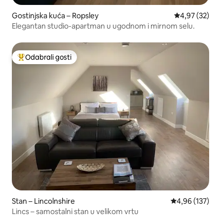
Gostinjska kuća – Ropsley
Prosječna ocje
4,97 (32)
Elegantan studio-apartman u ugodnom i mirnom selu.
Odabrali gosti
Među najviše rangiranima s oznakom „Odabrali gosti”
Stan – Lincolnshire
Prosječna ocjen
4,96 (137)
Lincs – samostalni stan u velikom vrtu