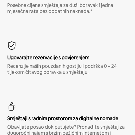
Posebne cijene smještaja za duži boravak i jedna
mjesečna rata bez dodatnih naknada.*
Ugovarajte rezervacije s povjerenjem
Recenzije naših pouzdanih gostiju i podrška 0 – 24
tijekom čitavog boravka u smještaju.
Smještaji s radnim prostorom za digitalne nomade
Obavljate posao dok putujete? Pronađite smještaj za
dugoročni najam s brzim bežičnim internetom i