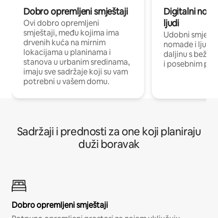
Dobro opremljeni smještaji
Digitalni noma
ljudi
Ovi dobro opremljeni
smještaji, među kojima ima
Udobni smještaj
drvenih kuća na mirnim
nomade i ljude 
lokacijama u planinama i
daljinu s bežič
stanova u urbanim sredinama,
i posebnim pro
imaju sve sadržaje koji su vam
potrebni u vašem domu.
Sadržaji i prednosti za one koji planiraju
duži boravak
Dobro opremljeni smještaji