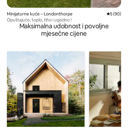
Minijaturne kuće – Londonthorpe
Prosječna o
5 (90)
Opuštajuće, toplo, tiho i ugodno !
Maksimalna udobnost i povoljne
mjesečne cijene