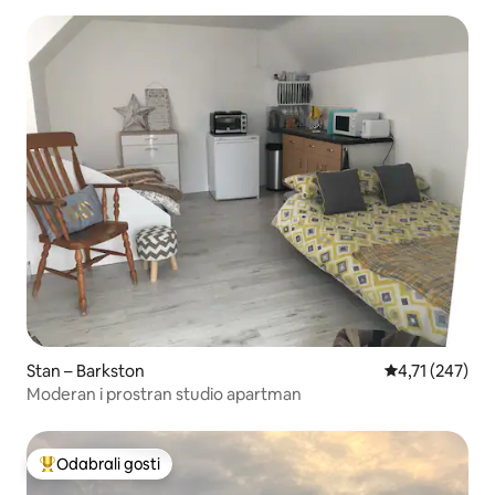
Stan – Barkston
Prosječna ocjen
4,71 (247)
Moderan i prostran studio apartman
Odabrali gosti
Među najviše rangiranima s oznakom „Odabrali gosti”