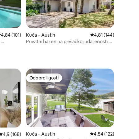
rosječna ocjena: 4,84/5, recenzija: 101
4,84 (101)
Kuća – Austin
Prosječna ocjena: 4,81/
4,81 (144)
u
Privatni bazen na pješačkoj udaljenosti od
ažna kada
jezera Travis
Odabrali gosti
Odabrali gosti
Kuća – Austin
Prosječna ocjena: 4,84/
4,84 (122)
Prosječna ocjena: 4,9/5, recenzija: 168
4,9 (168)