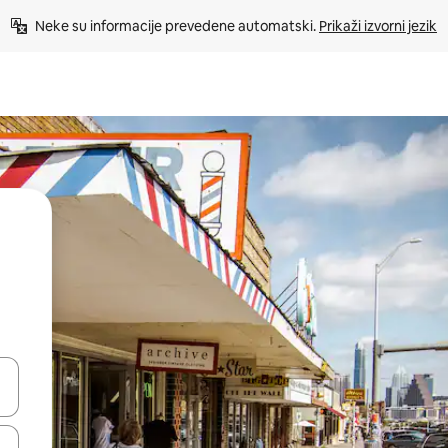
Neke su informacije prevedene automatski. 
Prikaži izvorni jezik
dati koristeći se strelicama prema gore i prema dolje, kao i dodirom i