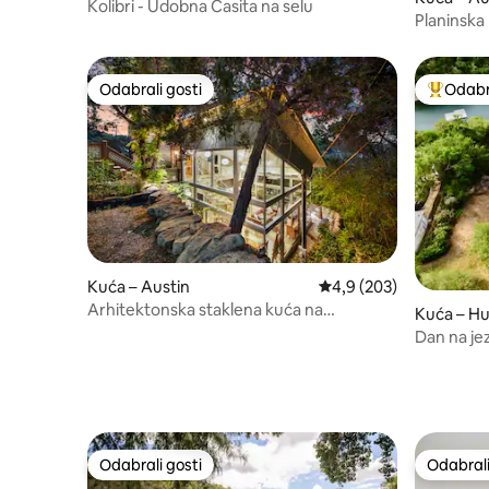
Kolibri - Udobna Casita na selu
Planinska 
pogledo
Odabrali gosti
Odabra
Odabrali gosti
Među naj
Kuća – Austin
Prosječna ocjena: 4,9/5
4,9 (203)
Arhitektonska staklena kuća na
Kuća – H
Greenbelt Cliffu
Dan na jez
brod + SU
Odabrali gosti
Odabrali
Odabrali gosti
Odabrali