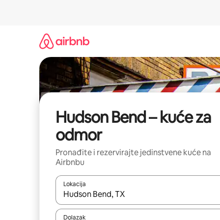
Prijeđi
na
sadržaj
Hudson Bend – kuće za
odmor
Pronađite i rezervirajte jedinstvene kuće na
Airbnbu
Lokacija
Kada budu dostupni rezultati, moći ćete ih pregle
Dolazak