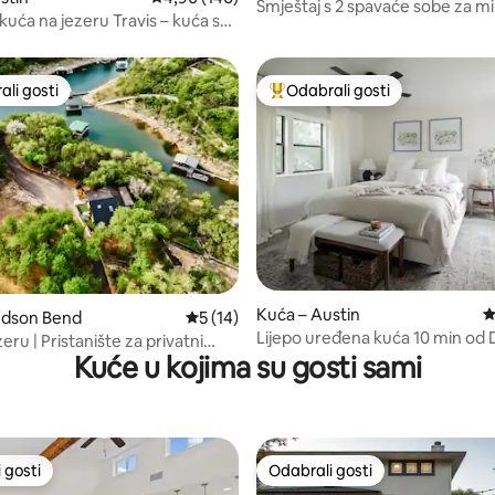
Smještaj s 2 spavaće sobe za mir
kuća na jezeru Travis – kuća s
opuštanje s masažnom kadom!
m
li gosti
Odabrali gosti
više rangiranima s oznakom „Odabrali gosti”
Među najviše rangiranima s oz
, recenzija: 203
Kuća – Austin
P
udson Bend
Prosječna ocjena: 5/5, recenzija: 14
5 (14)
Lijepo uređena kuća 10 min od
eru | Pristanište za privatni
Veliki bračni krevet i bračni kre
Kuće u kojima su gosti sami
P + kajak
 gosti
Odabrali gosti
 gosti
Odabrali gosti