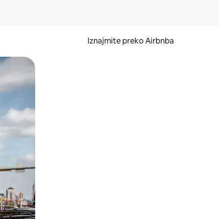
Iznajmite preko Airbnba
li prelaskom prstom po zaslonu.