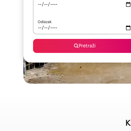
Odlazak
Pretraži
K