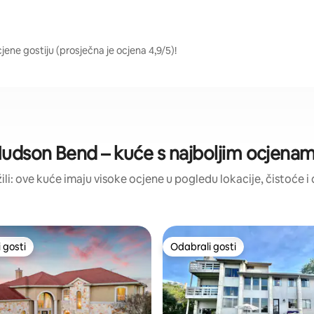
jene gostiju (prosječna je ocjena 4,9/5)!
udson Bend – kuće s najboljim ocjena
žili: ove kuće imaju visoke ocjene u pogledu lokacije, čistoće i d
 gosti
Odabrali gosti
 gosti
Odabrali gosti