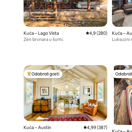
Kuća – Lago Vista
Prosječna ocjena: 4,9/5
4,9 (280)
Kuća – Au
Zen brvnara u šumi.
Luksuzni 
automobil
jacuzzije
Odabrali gosti
Odabrali
Među najviše rangiranima s oznakom „Odabrali gosti”
Odabrali
Kuća – Austin
Prosječna ocjena: 4,99/5
4,99 (387)
Kuća – Au