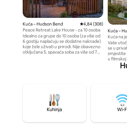
Kuća – Hudson Bend
Prosječna ocjena: 4,84/5
4,84 (308)
Peace Retreat Lake House - za 10 osoba
Kuća – H
Idealno za grupe do 10 osoba (za više od
Kuća na je
6 gostiju naplaćuju se dodatne naknade)
masažno
Vaše utoči
koje žele uživati u prirodi. Nije obavezno
se u priv
otključana 5. spavaća soba za više od 7
smjestite
gostiju ili uz dodatnu naknadu. Kuća na
u filmskoj 
jezeru površine je 2100 stopa četvornih s
Hu
zabavite s
unutarnjim kaminom, vanjskim ognjištem
videoigre 
i Weberovim plinskim roštiljem.
savršen je
NAPOMENA: razina jezera varira . Obala
daljinu i 
SAMO kad je razina visoka, ali ponekad je
apartmana
uvala i pristanište za brodove su suhe.
180–220 c
Pogledajte SVE fotografije. Psi su
poseban pr
dobrodošli uz naknadu od 50 USD.
dovoljno 
Minijaturna kuća i barndo na susjednim
ljubimci 
Kuhinja
Wi-F
parcelama mogu primiti više gostiju ako
od jezera 
se iznajmljuju.
danas reze
Countryju