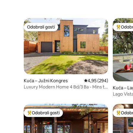
Odabrali gosti
Odabra
Odabrali gosti
Među naj
Kuća – Južni Kongres
Prosječna ocjena: 4,95/5
4,95 (294)
Luxury Modern Home 4 Bd/3 Ba - Mins to
Kuća – La
Downtown
Lago Vista
FirePit, ri
Odabrali gosti
Odabra
Među najviše rangiranima s oznakom „Odabrali gosti”
Među naj