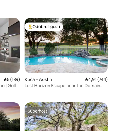
Odabrali gosti
nakom „Odabrali gosti”
Među najviše rangiranima s oznakom „Odabrali gosti”
Prosječna ocjena: 5/5, recenzija: 139
5 (139)
Kuća – Austin
Prosječna ocjena: 4,91/
4,91 (744)
o | Golf |
Lost Horizon Escape near the Domain
and Arboretum
Superhost
Superhost