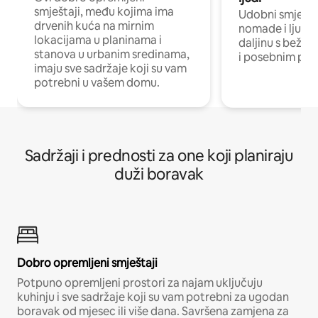
smještaji, među kojima ima
Udobni smještaj
drvenih kuća na mirnim
nomade i ljude 
lokacijama u planinama i
daljinu s bežič
stanova u urbanim sredinama,
i posebnim pro
imaju sve sadržaje koji su vam
potrebni u vašem domu.
Sadržaji i prednosti za one koji planiraju
duži boravak
Dobro opremljeni smještaji
Potpuno opremljeni prostori za najam uključuju
kuhinju i sve sadržaje koji su vam potrebni za ugodan
boravak od mjesec ili više dana. Savršena zamjena za