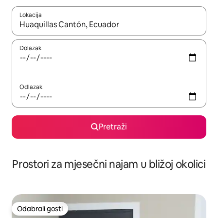
Lokacija
Kada budu dostupni rezultati, moći ćete ih pregledati koristeći
Dolazak
Odlazak
Pretraži
Prostori za mjesečni najam u bližoj okolici
Odabrali gosti
Odabrali gosti