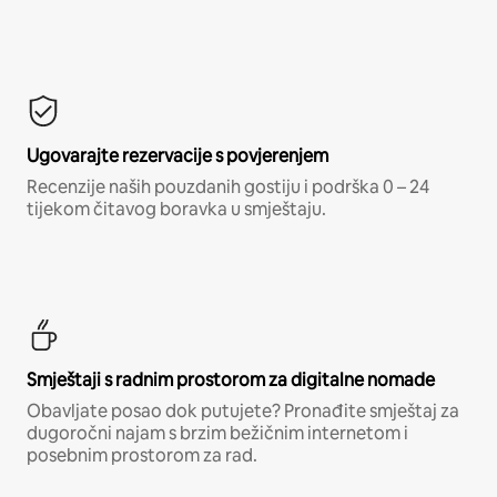
Ugovarajte rezervacije s povjerenjem
Recenzije naših pouzdanih gostiju i podrška 0 – 24
tijekom čitavog boravka u smještaju.
Smještaji s radnim prostorom za digitalne nomade
Obavljate posao dok putujete? Pronađite smještaj za
dugoročni najam s brzim bežičnim internetom i
posebnim prostorom za rad.