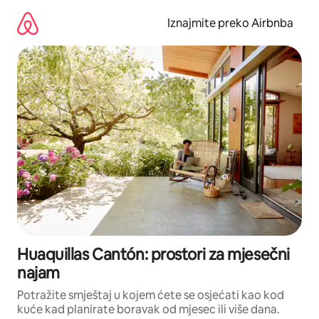
Prijeđi
na
Iznajmite preko Airbnba
sadržaj
Huaquillas Cantón: prostori za mjesečni
najam
Potražite smještaj u kojem ćete se osjećati kao kod
kuće kad planirate boravak od mjesec ili više dana.