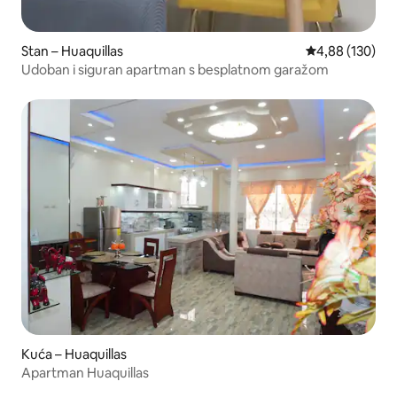
Stan – Huaquillas
Prosječna ocjen
4,88 (130)
Udoban i siguran apartman s besplatnom garažom
Kuća – Huaquillas
Apartman Huaquillas