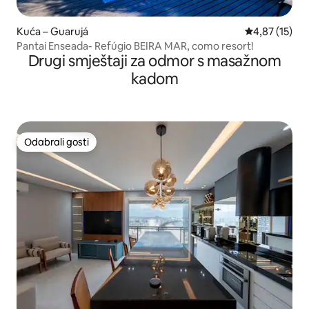
Kuća – Guarujá
Prosječna ocje
4,87 (15)
Pantai Enseada- Refúgio BEIRA MAR, como resort!
Drugi smještaji za odmor s masažnom
kadom
Odabrali gosti
Odabrali gosti