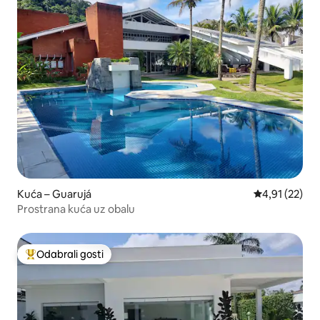
Kuća – Guarujá
Prosječna ocje
4,91 (22)
Prostrana kuća uz obalu
Odabrali gosti
Među najviše rangiranima s oznakom „Odabrali gosti”