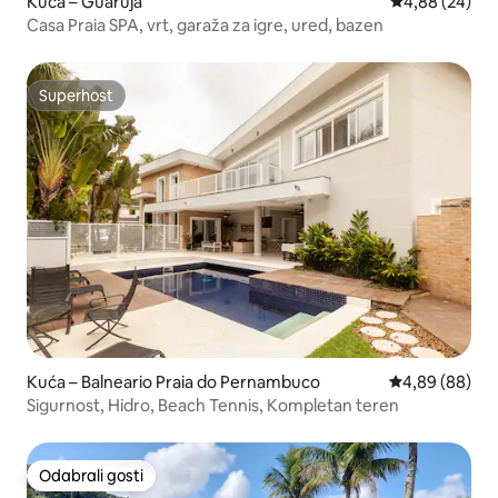
Kuća – Guarujá
Prosječna ocje
4,88 (24)
Casa Praia SPA, vrt, garaža za igre, ured, bazen
Superhost
Superhost
Kuća – Balneario Praia do Pernambuco
Prosječna ocje
4,89 (88)
Sigurnost, Hidro, Beach Tennis, Kompletan teren
Odabrali gosti
Odabrali gosti