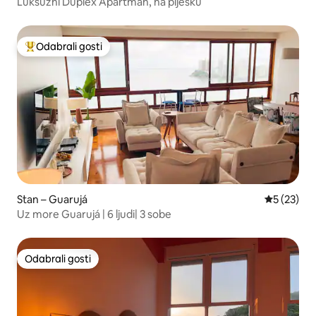
Luksuzni Duplex Apartman, na pijesku
Odabrali gosti
Među najviše rangiranima s oznakom „Odabrali gosti”
Stan – Guarujá
Prosječna 
5 (23)
Uz more Guarujá | 6 ljudi| 3 sobe
Odabrali gosti
Odabrali gosti