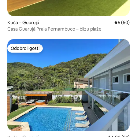
Kuća – Guarujá
Prosječna o
5 (60)
Casa Guarujá Praia Pernambuco – blizu plaže
Odabrali gosti
Odabrali gosti