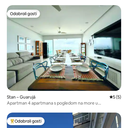
Odabrali gosti
Odabrali gosti
Stan – Guarujá
Prosječna
5 (5)
Apartman 4 apartmana s pogledom na more u
Pintangueirasi
Odabrali gosti
Među najviše rangiranima s oznakom „Odabrali gosti”