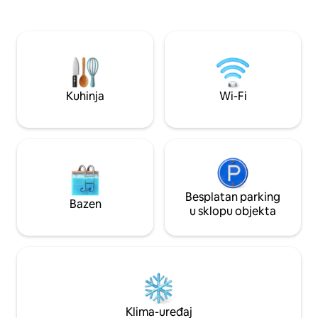
solariju i bazenu 
ulica okružena drvećem. Lokacija na
na more. Uz gurma
kojoj je sve što vam je potrebno u blizini,
natkriven staklen
čak i Smart Fit. Odjava u podne. Nakon
uvlačenje, kuća je 
toga naplaćuje se naknada za pola dana,
opremljena te se n
a najkasnije do 23:00 sata. Posjetitelji nisu
lokaciji, manje od
dozvoljeni!
plaža, ispred hotel
Kuhinja
Wi-Fi
Besplatan parking
Bazen
u sklopu objekta
Klima-uređaj