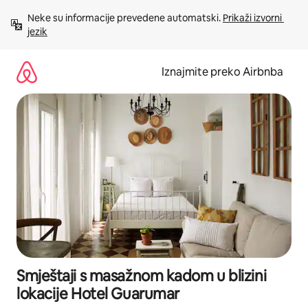
Prijeđi
Neke su informacije prevedene automatski. 
Prikaži izvorni 
na
jezik
sadržaj
Iznajmite preko Airbnba
Smještaji s masažnom kadom u blizini
lokacije Hotel Guarumar