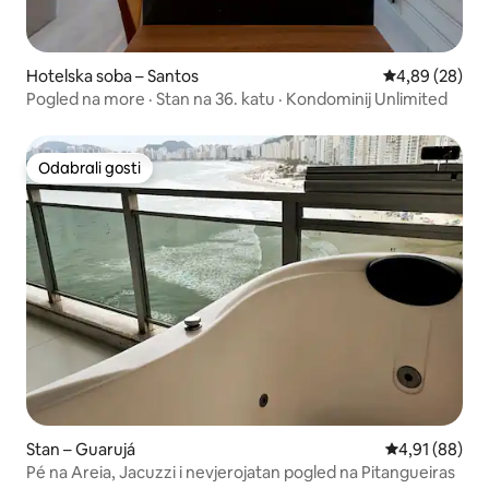
Hotelska soba – Santos
Prosječna ocje
4,89 (28)
Pogled na more · Stan na 36. katu · Kondominij Unlimited
Odabrali gosti
Odabrali gosti
Stan – Guarujá
Prosječna ocje
4,91 (88)
Pé na Areia, Jacuzzi i nevjerojatan pogled na Pitangueiras