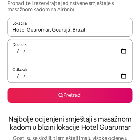
Pronađite i rezervirajte jedinstvene smještaje s
masažnom kadom na Airbnbu
Lokacija
Kada budu dostupni rezultati, moći ćete ih pregledati koristeći
Dolazak
Odlazak
Pretraži
Najbolje ocijenjeni smještaji s masažnom
kadom u blizini lokacije Hotel Guarumar
Gosti su se složili: ti smještaji imaju visoke ocjene u