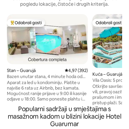
pogledu lokacije, čistoće i drugih kriterija.
Odabrali gosti
Odabrali gosti
Među najviše rangiranima s oznakom „Odabrali gosti”
Odabrali gosti
Stan – Guarujá
Prosječna ocjena: 4,97/5, recenzi
4,97 (392)
Kuća – Guarujá
Bazen unutar stana, 4 minute hoda od
Vila Oasis: 5 prost
plaže
Aparat za led u kondominiju. Platite u
ekskluzivna plaža
Otkrijte savršen o
najviše 6 rata uz Airbnb, bez kamata.
vili, pravoj oazi! 
Mogućnost ranije prijave u 9:00 ili kasnije
prašumom i ima ek
odjave u 18:00. Samo ponesite plahtu i
pristup plaži. Sadr
ručnik za kupanje. Imamo jastuke, deke i
Popularni sadržaji u smještajima s
soba s vlastitom k
navlake za madrace. Do plaže je 4
svaka ima vlastiti 
masažnom kadom u blizini lokacije Hotel
minute pješice. Na raspolaganju su 2
Nespresso. Opusti
parkirna mjesta. Apartman s pogledom
Guarumar
hidromasažnom jac
na ocean (privatni bazen/roštilj). Mirna