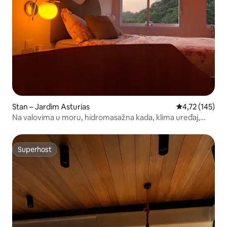
Stan – Jardim Asturias
Prosječna ocjen
4,72 (145)
Na valovima u moru, hidromasažna kada, klima uređaj,
garaža!
Superhost
Superhost