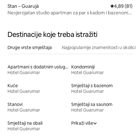
Stan – Guarujá
Prosječna ocje
4,89 (81)
Nevjerojatan studio apartman za par s kadom i bazenom i
pogledom na more
Destinacije koje treba istražiti
Druge vrste smještaja
Najpopularnije znamenitosti u okolici
Apartmani s dodatnim uslugama
Kondominiji
Hotel Guarumar
Hotel Guarumar
Kuće
Smještaji s bazenom
Hotel Guarumar
Hotel Guarumar
Stanovi
Smještaji sa saunom
Hotel Guarumar
Hotel Guarumar
Smještaji na obali
Prikaži više
Hotel Guarumar