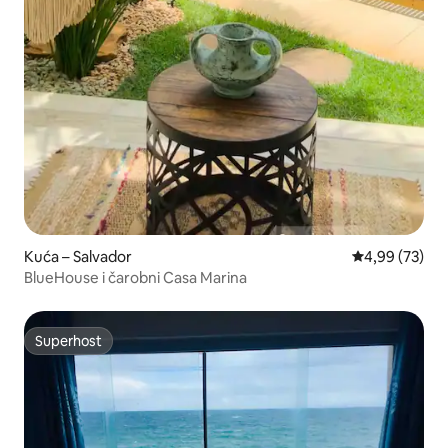
Kuća – Salvador
Prosječna ocje
4,99 (73)
BlueHouse i čarobni Casa Marina
Superhost
Superhost