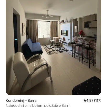
Kondominij – Barra
Prosječna ocjen
4,97 (117)
Najugodniji u najboljem položaju u Barri