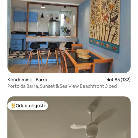
Kondominij – Barra
Prosječna ocjen
4,85 (132)
Porto da Barra, Sunset & Sea View Beachfront 3 bed
Odabrali gosti
Među najviše rangiranima s oznakom „Odabrali gosti”