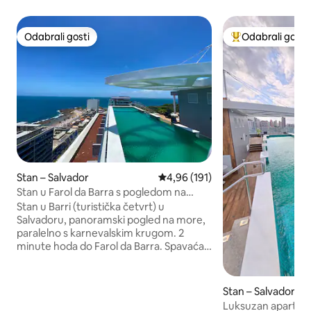
Odabrali gosti
Odabrali gosti
Odabrali gosti
Među najviše ran
Stan – Salvador
Prosječna ocjena: 4,96/5, recenz
4,96 (191)
Stan u Farol da Barra s pogledom na
more i krovom – karneval
Stan u Barri (turistička četvrt) u
Salvadoru, panoramski pogled na more,
paralelno s karnevalskim krugom. 2
minute hoda do Farol da Barra. Spavaća
soba i dnevni boravak mogu primiti do 4
osobe (bračni krevet i dnevni boravak s
kaučem na razvlačenje). Klima-uređaj i
Stan – Salvador
pametni TV u svakoj sobi. Kuhinja s
Luksuzan apartma