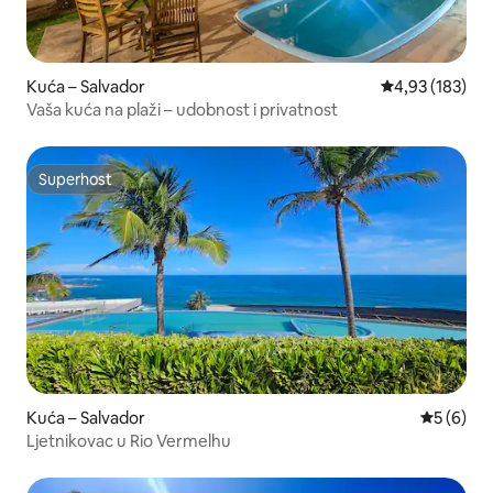
Kuća – Salvador
Prosječna ocjen
4,93 (183)
Vaša kuća na plaži – udobnost i privatnost
Superhost
Superhost
Kuća – Salvador
Prosječna
5 (6)
Ljetnikovac u Rio Vermelhu