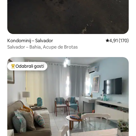
Kondominij – Salvador
Prosječna ocjen
4,91 (170)
Salvador – Bahia, Acupe de Brotas
Odabrali gosti
Među najviše rangiranima s oznakom „Odabrali gosti”