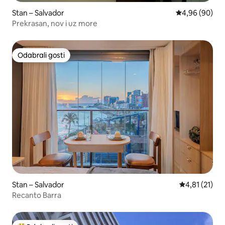
Stan – Salvador
Prosječna ocje
4,96 (90)
Prekrasan, nov i uz more
Odabrali gosti
Odabrali gosti
Stan – Salvador
Prosječna ocj
4,81 (21)
Recanto Barra