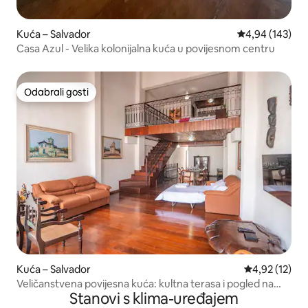
Kuća – Salvador
Prosječna ocjen
4,94 (143)
Casa Azul - Velika kolonijalna kuća u povijesnom centru
Odabrali gosti
Odabrali gosti
Kuća – Salvador
Prosječna ocje
4,92 (12)
Veličanstvena povijesna kuća: kultna terasa i pogled na
Stanovi s klima-uređajem
more