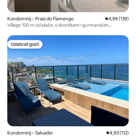
Kondominij – Praia do Flamengo
Prosječna ocjen
4,99 (139)
Village 100 m od plaže, s dvorištem i gurmanskim
prostorom
Odabrali gosti
Odabrali gosti
Kondominij – Salvador
Prosječna ocje
4,93 (112)