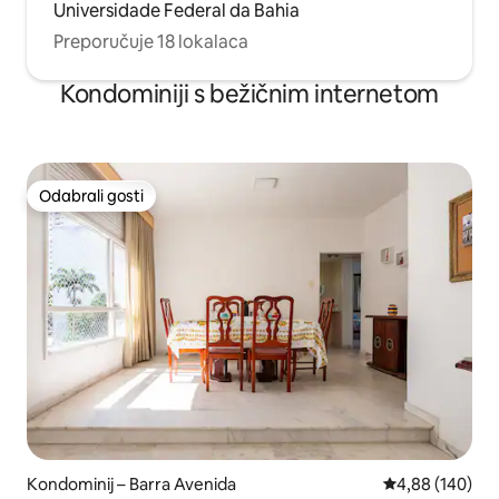
Universidade Federal da Bahia
Preporučuje 18 lokalaca
Kondominiji s bežičnim internetom
Odabrali gosti
Odabrali gosti
Kondominij – Barra Avenida
Prosječna ocjen
4,88 (140)