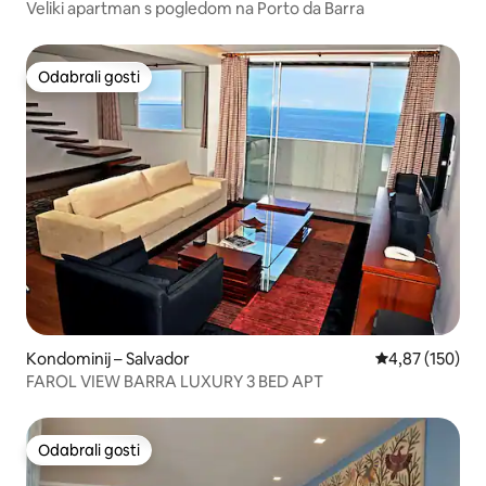
Veliki apartman s pogledom na Porto da Barra
Odabrali gosti
Odabrali gosti
Kondominij – Salvador
Prosječna ocjen
4,87 (150)
FAROL VIEW BARRA LUXURY 3 BED APT
Odabrali gosti
Odabrali gosti