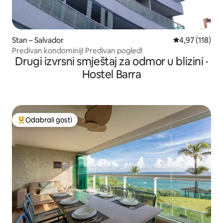
Stan – Salvador
Prosječna ocjen
4,97 (118)
Predivan kondominij! Predivan pogled!
Drugi izvrsni smještaj za odmor u blizini ·
Hostel Barra
Odabrali gosti
Među najviše rangiranima s oznakom „Odabrali gosti”