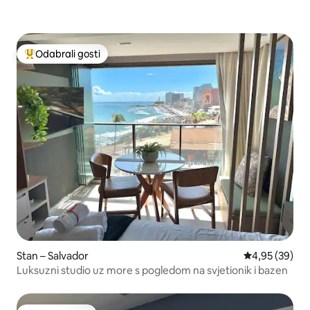
Odabrali gosti
Među najviše rangiranima s oznakom „Odabrali gosti”
Stan – Salvador
Prosječna ocje
4,95 (39)
Luksuzni studio uz more s pogledom na svjetionik i bazen