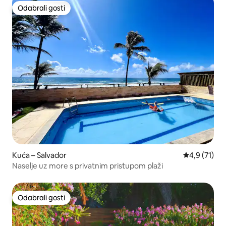
Odabrali gosti
Odabrali gosti
Kuća – Salvador
Prosječna oc
4,9 (71)
Naselje uz more s privatnim pristupom plaži
Odabrali gosti
Odabrali gosti