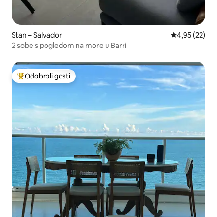
Stan – Salvador
Prosječna ocje
4,95 (22)
2 sobe s pogledom na more u Barri
Odabrali gosti
Među najviše rangiranima s oznakom „Odabrali gosti”