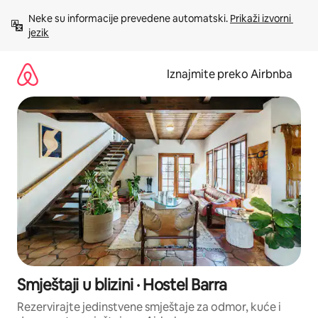
Prijeđi
Neke su informacije prevedene automatski. 
Prikaži izvorni 
na
jezik
sadržaj
Iznajmite preko Airbnba
Smještaji u blizini · Hostel Barra
Rezervirajte jedinstvene smještaje za odmor, kuće i