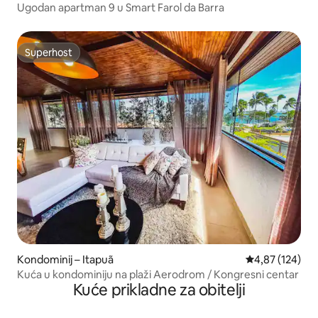
Ugodan apartman 9 u Smart Farol da Barra
Superhost
Superhost
Kondominij – Itapuã
Prosječna ocjen
4,87 (124)
Kuća u kondominiju na plaži Aerodrom / Kongresni centar
Kuće prikladne za obitelji