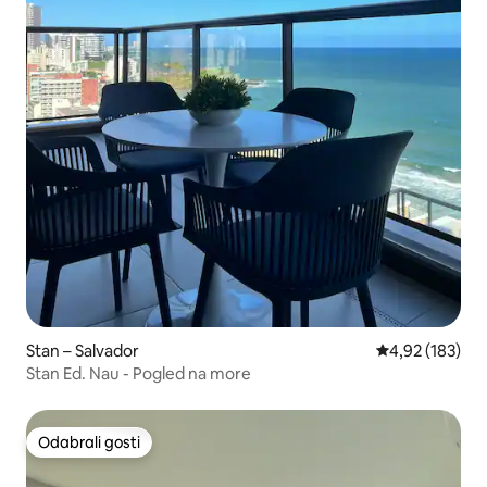
Stan – Salvador
Prosječna ocjen
4,92 (183)
Stan Ed. Nau - Pogled na more
Odabrali gosti
Odabrali gosti