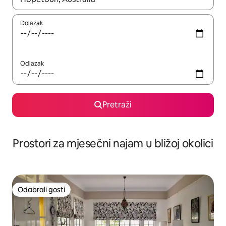
Dolazak
Odlazak
Pretraži
Prostori za mjesečni najam u bližoj okolici
Odabrali gosti
Odabrali gosti