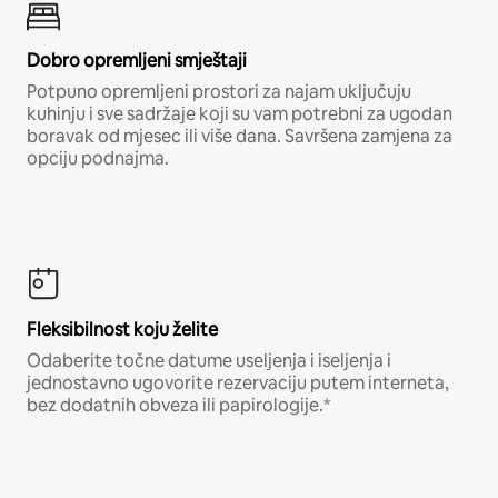
Dobro opremljeni smještaji
Potpuno opremljeni prostori za najam uključuju
kuhinju i sve sadržaje koji su vam potrebni za ugodan
boravak od mjesec ili više dana. Savršena zamjena za
opciju podnajma.
Fleksibilnost koju želite
Odaberite točne datume useljenja i iseljenja i
jednostavno ugovorite rezervaciju putem interneta,
bez dodatnih obveza ili papirologije.*