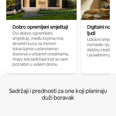
Dobro opremljeni smještaji
Digitalni noma
ljudi
Ovi dobro opremljeni
smještaji, među kojima ima
Udobni smještaj
drvenih kuća na mirnim
nomade i ljude 
lokacijama u planinama i
daljinu s bežič
stanova u urbanim sredinama,
i posebnim pro
imaju sve sadržaje koji su vam
potrebni u vašem domu.
Sadržaji i prednosti za one koji planiraju
duži boravak