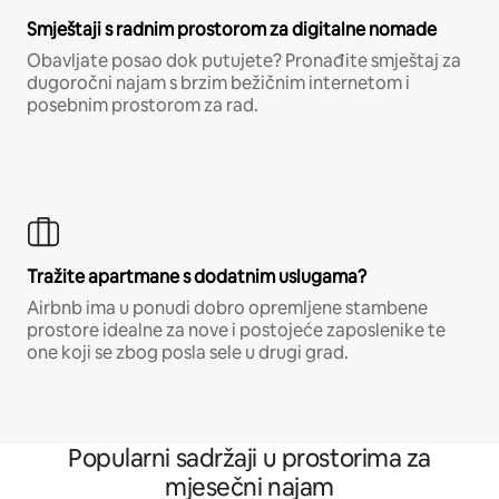
Smještaji s radnim prostorom za digitalne nomade
Obavljate posao dok putujete? Pronađite smještaj za
dugoročni najam s brzim bežičnim internetom i
posebnim prostorom za rad.
Tražite apartmane s dodatnim uslugama?
Airbnb ima u ponudi dobro opremljene stambene
prostore idealne za nove i postojeće zaposlenike te
one koji se zbog posla sele u drugi grad.
Popularni sadržaji u prostorima za
mjesečni najam