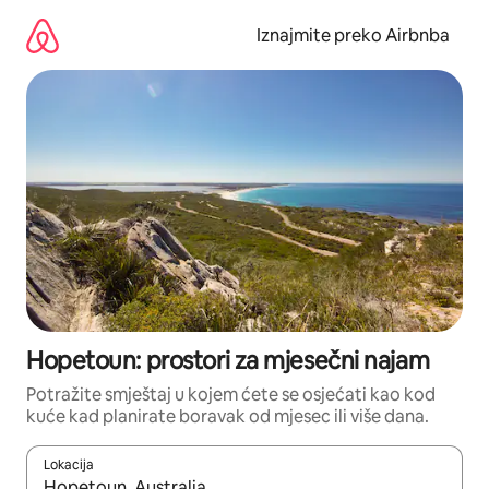
Prijeđi
na
Iznajmite preko Airbnba
sadržaj
Hopetoun: prostori za mjesečni najam
Potražite smještaj u kojem ćete se osjećati kao kod
kuće kad planirate boravak od mjesec ili više dana.
Lokacija
Kada budu dostupni rezultati, moći ćete ih pregledati koristeći