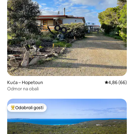
Kuća – Hopetoun
Prosječna ocje
4,86 (66)
Odmor na obali
Odabrali gosti
Među najviše rangiranima s oznakom „Odabrali gosti”