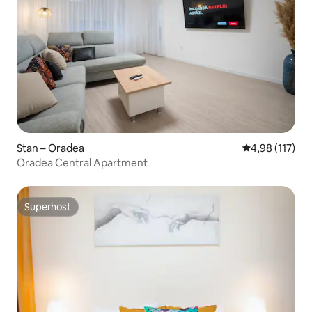
Stan – Oradea
Prosječna ocjen
4,98 (117)
Oradea Central Apartment
Superhost
Superhost