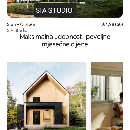
Stan – Oradea
Prosječna ocje
4,98 (50)
SIA Studio
Maksimalna udobnost i povoljne
mjesečne cijene