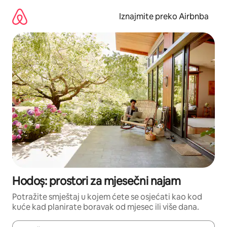
Prijeđi
na
Iznajmite preko Airbnba
sadržaj
Hodoș: prostori za mjesečni najam
Potražite smještaj u kojem ćete se osjećati kao kod
kuće kad planirate boravak od mjesec ili više dana.