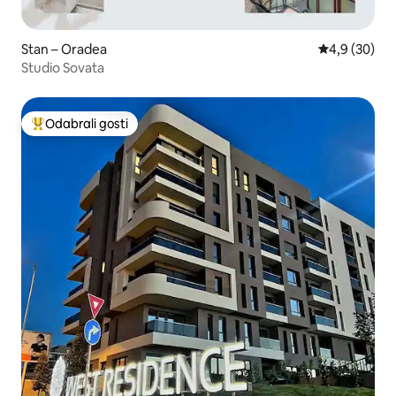
Stan – Oradea
Prosječna ocj
4,9 (30)
Studio Sovata
Odabrali gosti
Među najviše rangiranima s oznakom „Odabrali gosti”