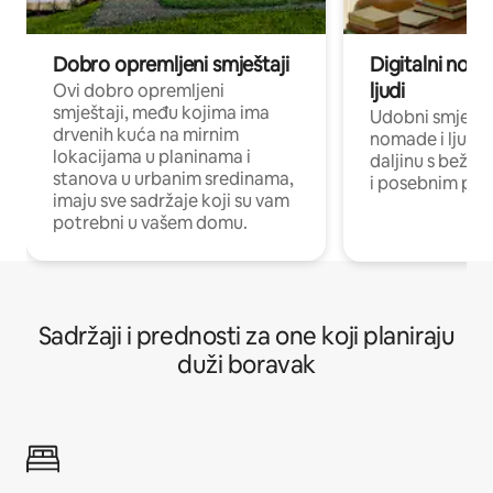
Dobro opremljeni smještaji
Digitalni noma
ljudi
Ovi dobro opremljeni
smještaji, među kojima ima
Udobni smještaj
drvenih kuća na mirnim
nomade i ljude 
lokacijama u planinama i
daljinu s bežič
stanova u urbanim sredinama,
i posebnim pro
imaju sve sadržaje koji su vam
potrebni u vašem domu.
Sadržaji i prednosti za one koji planiraju
duži boravak