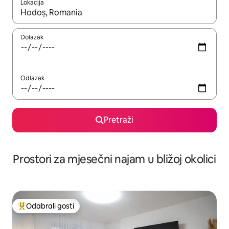
Lokacija
Kada budu dostupni rezultati, moći ćete ih pregledati koristeći
Dolazak
Odlazak
Pretraži
Prostori za mjesečni najam u bližoj okolici
Odabrali gosti
Među najviše rangiranima s oznakom „Odabrali gosti”