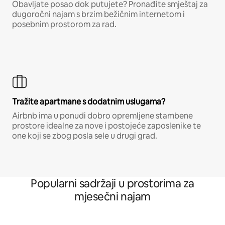
Obavljate posao dok putujete? Pronađite smještaj za
dugoročni najam s brzim bežičnim internetom i
posebnim prostorom za rad.
Tražite apartmane s dodatnim uslugama?
Airbnb ima u ponudi dobro opremljene stambene
prostore idealne za nove i postojeće zaposlenike te
one koji se zbog posla sele u drugi grad.
Popularni sadržaji u prostorima za
mjesečni najam