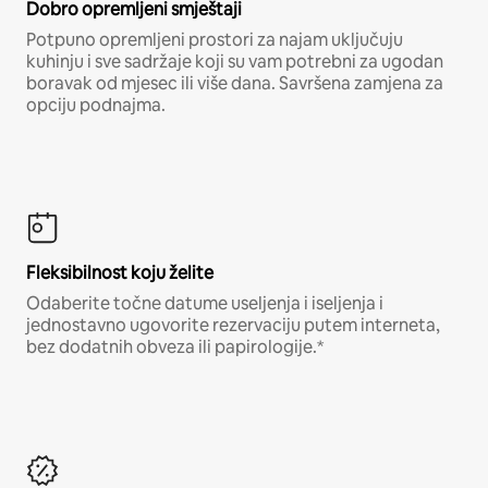
Dobro opremljeni smještaji
Potpuno opremljeni prostori za najam uključuju
kuhinju i sve sadržaje koji su vam potrebni za ugodan
boravak od mjesec ili više dana. Savršena zamjena za
opciju podnajma.
Fleksibilnost koju želite
Odaberite točne datume useljenja i iseljenja i
jednostavno ugovorite rezervaciju putem interneta,
bez dodatnih obveza ili papirologije.*