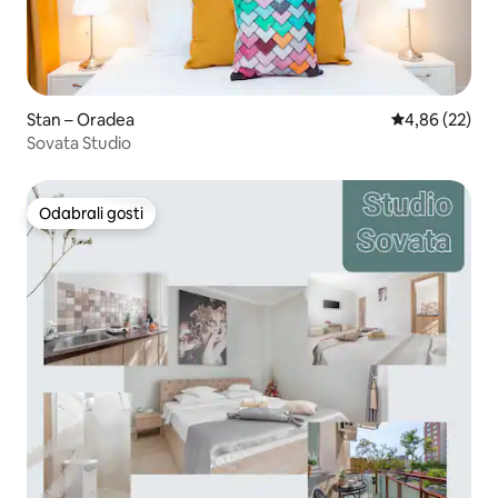
Stan – Oradea
Prosječna ocje
4,86 (22)
Sovata Studio
Odabrali gosti
Odabrali gosti