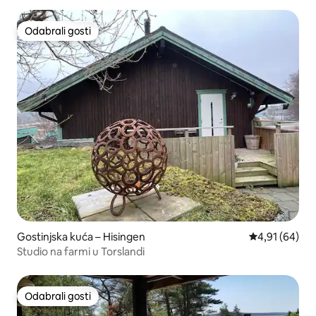
Odabrali gosti
Odabrali gosti
Gostinjska kuća – Hisingen
Prosječna ocje
4,91 (64)
Studio na farmi u Torslandi
Odabrali gosti
Odabrali gosti