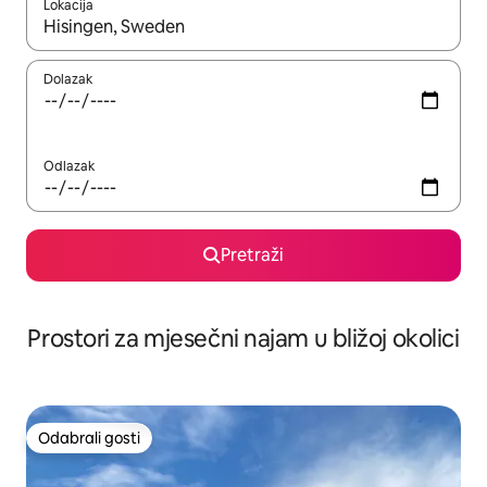
Lokacija
Kada budu dostupni rezultati, moći ćete ih pregledati koristeći
Dolazak
Odlazak
Pretraži
Prostori za mjesečni najam u bližoj okolici
Odabrali gosti
Odabrali gosti