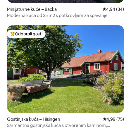
Minijaturne kuće – Backa
Prosječna ocje
4,94 (34)
Moderna kuća od 25 m2 s potkrovljem za spavanje
Odabrali gosti
Među najviše rangiranima s oznakom „Odabrali gosti”
Gostinjska kuća – Hisingen
Prosječna ocje
4,99 (75)
Šarmantna gostinjska kuća s otvorenim kaminom,
Torslanda