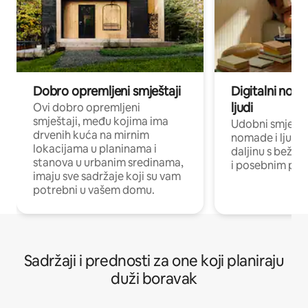
Dobro opremljeni smještaji
Digitalni noma
ljudi
Ovi dobro opremljeni
smještaji, među kojima ima
Udobni smještaj
drvenih kuća na mirnim
nomade i ljude 
lokacijama u planinama i
daljinu s bežič
stanova u urbanim sredinama,
i posebnim pro
imaju sve sadržaje koji su vam
potrebni u vašem domu.
Sadržaji i prednosti za one koji planiraju
duži boravak