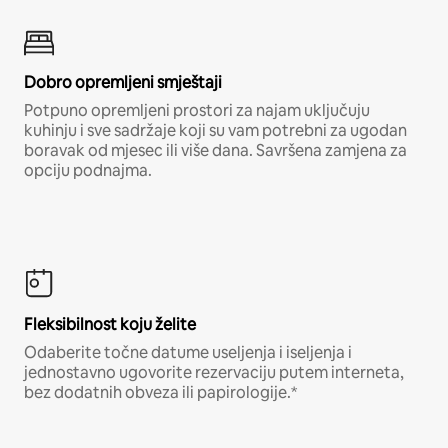
Dobro opremljeni smještaji
Potpuno opremljeni prostori za najam uključuju
kuhinju i sve sadržaje koji su vam potrebni za ugodan
boravak od mjesec ili više dana. Savršena zamjena za
opciju podnajma.
Fleksibilnost koju želite
Odaberite točne datume useljenja i iseljenja i
jednostavno ugovorite rezervaciju putem interneta,
bez dodatnih obveza ili papirologije.*