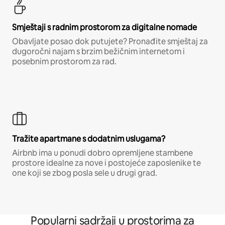
Smještaji s radnim prostorom za digitalne nomade
Obavljate posao dok putujete? Pronađite smještaj za
dugoročni najam s brzim bežičnim internetom i
posebnim prostorom za rad.
Tražite apartmane s dodatnim uslugama?
Airbnb ima u ponudi dobro opremljene stambene
prostore idealne za nove i postojeće zaposlenike te
one koji se zbog posla sele u drugi grad.
Popularni sadržaji u prostorima za