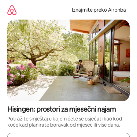
Prijeđi
na
Iznajmite preko Airbnba
sadržaj
Hisingen: prostori za mjesečni najam
Potražite smještaj u kojem ćete se osjećati kao kod
kuće kad planirate boravak od mjesec ili više dana.