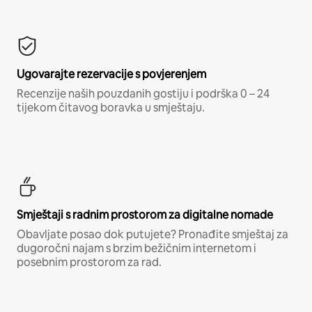
Ugovarajte rezervacije s povjerenjem
Recenzije naših pouzdanih gostiju i podrška 0 – 24
tijekom čitavog boravka u smještaju.
Smještaji s radnim prostorom za digitalne nomade
Obavljate posao dok putujete? Pronađite smještaj za
dugoročni najam s brzim bežičnim internetom i
posebnim prostorom za rad.