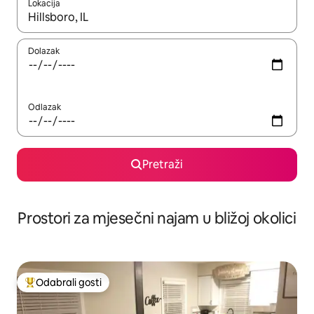
Lokacija
Kada budu dostupni rezultati, moći ćete ih pregledati koristeći
Dolazak
Odlazak
Pretraži
Prostori za mjesečni najam u bližoj okolici
Odabrali gosti
Među najviše rangiranima s oznakom „Odabrali gosti”