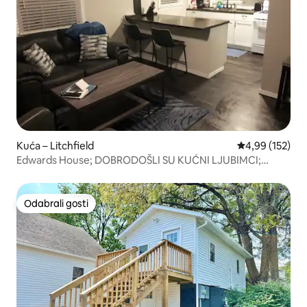
Kuća – Litchfield
Prosječna ocjen
4,99 (152)
Edwards House; DOBRODOŠLI SU KUĆNI LJUBIMCI;
OGRAĐENO DVORIŠTE
Odabrali gosti
Odabrali gosti