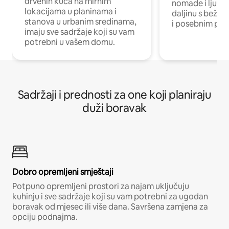
drvenih kuća na mirnim
nomade i ljude 
lokacijama u planinama i
daljinu s bežič
stanova u urbanim sredinama,
i posebnim pro
imaju sve sadržaje koji su vam
potrebni u vašem domu.
Sadržaji i prednosti za one koji planiraju
duži boravak
Dobro opremljeni smještaji
Potpuno opremljeni prostori za najam uključuju
kuhinju i sve sadržaje koji su vam potrebni za ugodan
boravak od mjesec ili više dana. Savršena zamjena za
opciju podnajma.