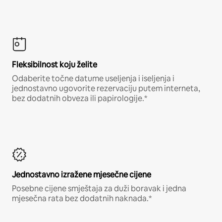
Fleksibilnost koju želite
Odaberite točne datume useljenja i iseljenja i
jednostavno ugovorite rezervaciju putem interneta,
bez dodatnih obveza ili papirologije.*
Jednostavno izražene mjesečne cijene
Posebne cijene smještaja za duži boravak i jedna
mjesečna rata bez dodatnih naknada.*