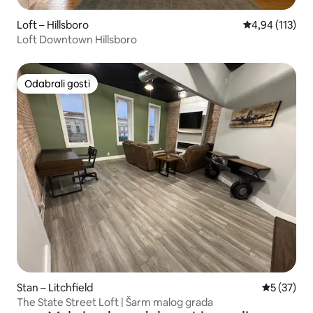
Loft – Hillsboro
Prosječna ocjen
4,94 (113)
Loft Downtown Hillsboro
Odabrali gosti
Odabrali gosti
Stan – Litchfield
Prosječna 
5 (37)
The State Street Loft | Šarm malog grada