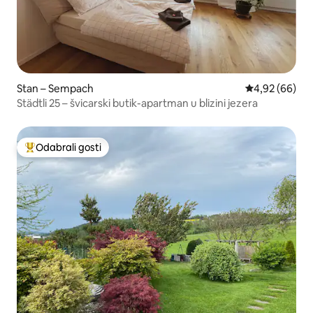
Stan – Sempach
Prosječna ocje
4,92 (66)
Städtli 25 – švicarski butik-apartman u blizini jezera
Odabrali gosti
Među najviše rangiranima s oznakom „Odabrali gosti”