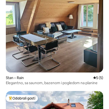
Stan – Rain
Prosječna
5 (5)
Elegantno, sa saunom, bazenom i pogledom na planine
Odabrali gosti
Među najviše rangiranima s oznakom „Odabrali gosti”