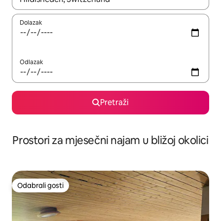
Dolazak
Odlazak
Pretraži
Prostori za mjesečni najam u bližoj okolici
Odabrali gosti
Odabrali gosti