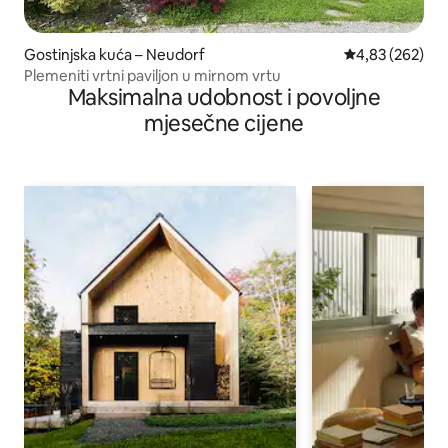
Gostinjska kuća – Neudorf
Prosječna ocjen
4,83 (262)
Plemeniti vrtni paviljon u mirnom vrtu
Maksimalna udobnost i povoljne
mjesečne cijene