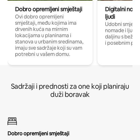
Dobro opremljeni smještaji
Digitalni noma
ljudi
Ovi dobro opremljeni
smještaji, među kojima ima
Udobni smještaj
drvenih kuća na mirnim
nomade i ljude 
lokacijama u planinama i
daljinu s bežič
stanova u urbanim sredinama,
i posebnim pro
imaju sve sadržaje koji su vam
potrebni u vašem domu.
Sadržaji i prednosti za one koji planiraju
duži boravak
Dobro opremljeni smještaji