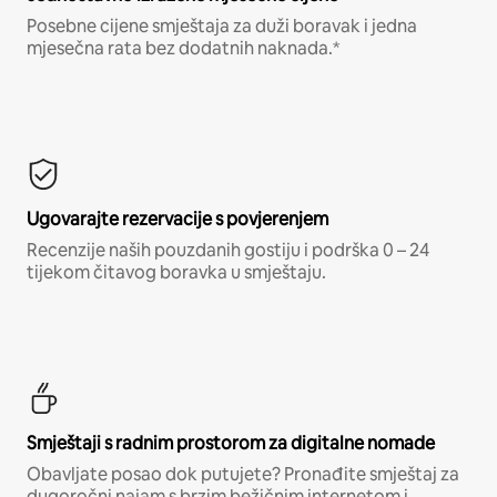
Posebne cijene smještaja za duži boravak i jedna
mjesečna rata bez dodatnih naknada.*
Ugovarajte rezervacije s povjerenjem
Recenzije naših pouzdanih gostiju i podrška 0 – 24
tijekom čitavog boravka u smještaju.
Smještaji s radnim prostorom za digitalne nomade
Obavljate posao dok putujete? Pronađite smještaj za
dugoročni najam s brzim bežičnim internetom i