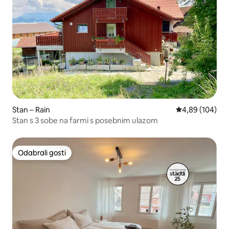
Stan – Rain
Prosječna ocjen
4,89 (104)
Stan s 3 sobe na farmi s posebnim ulazom
Odabrali gosti
Odabrali gosti