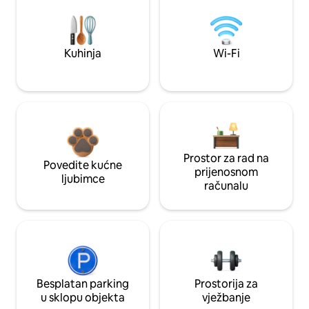
Kuhinja
Wi-Fi
Prostor za rad na
Povedite kućne
prijenosnom
ljubimce
računalu
Besplatan parking
Prostorija za
u sklopu objekta
vježbanje