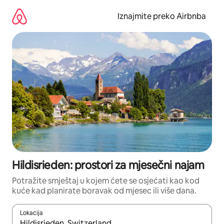
Prijeđi
na
Iznajmite preko Airbnba
sadržaj
Hildisrieden: prostori za mjesečni najam
Potražite smještaj u kojem ćete se osjećati kao kod
kuće kad planirate boravak od mjesec ili više dana.
Lokacija
Kada budu dostupni rezultati, moći ćete ih pregledati koristeći