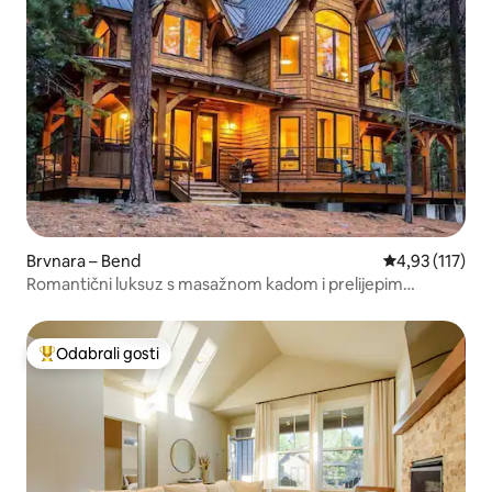
Brvnara – Bend
Prosječna ocje
4,93 (117)
Romantični luksuz s masažnom kadom i prelijepim
pogledom na jezero
Odabrali gosti
Među najviše rangiranima s oznakom „Odabrali gosti”