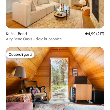
Kuća – Bend
Prosječna ocjen
4,99 (217)
Airy Bend Oasis – dvije kupaonice
Odabrali gosti
Odabrali gosti