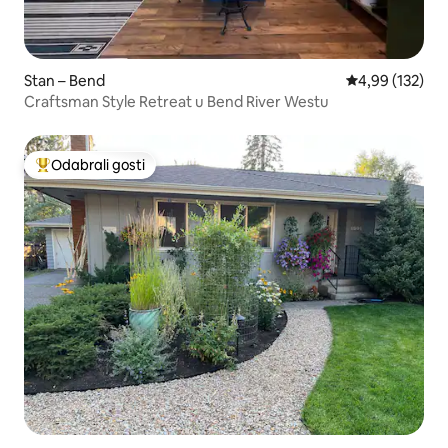
Stan – Bend
Prosječna ocjen
4,99 (132)
Craftsman Style Retreat u Bend River Westu
Odabrali gosti
Među najviše rangiranima s oznakom „Odabrali gosti”