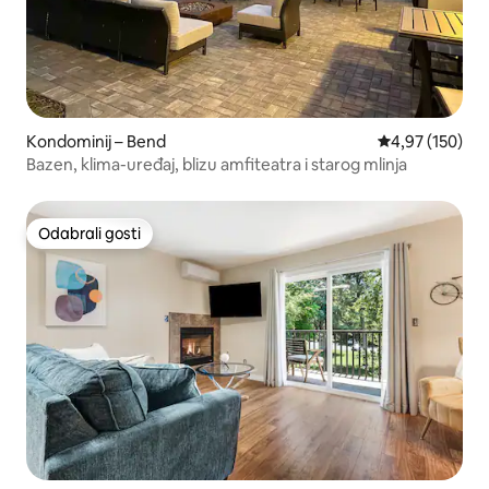
Kondominij – Bend
Prosječna ocjen
4,97 (150)
Bazen, klima-uređaj, blizu amfiteatra i starog mlinja
Odabrali gosti
Odabrali gosti