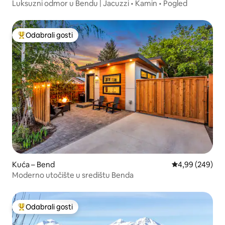
Luksuzni odmor u Bendu | Jacuzzi • Kamin • Pogled
Odabrali gosti
Među najviše rangiranima s oznakom „Odabrali gosti”
Kuća – Bend
Prosječna ocjen
4,99 (249)
Moderno utočište u središtu Benda
Odabrali gosti
Među najviše rangiranima s oznakom „Odabrali gosti”