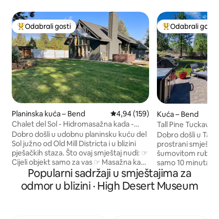
Odabrali gosti
Odabrali gosti
Među najviše rangiranima s oznakom „Odabrali gosti”
Među najviše ran
Planinska kuća – Bend
Prosječna ocjena: 4,94/5, recenz
4,94 (159)
Kuća – Bend
Chalet del Sol - Hidromasažna kada -
Tall Pine Tuckawa
Stolni tenis - Vatra
punjenje električni
Dobro došli u udobnu planinsku kuću del
Dobro došli u Tall
rekreacijsko vozil
Sol južno od Old Mill Districta i u blizini
prostrani smještaj
pješačkih staza. Što ovaj smještaj nudi: ☞
šumovitom rubu gr
Cijeli objekt samo za vas ☞ Masažna kada
samo 10 minuta v
Popularni sadržaji u smještajima za
☞ Roštilj i Blackstone ☞ Stol za stolni
Benda! Savršen za ve
tenis ☞ Vrhunski s bračnim krevetom na
ovaj smještaj ima 
odmor u blizini · High Desert Museum
katu ☞2. spavaća soba u prizemlju,
morskom vodom, t
bračni krevet (širine 150-179 cm ☞Treća
uređenu površinu z
spavaća soba je potkrovlje s bračnim
ljubimaca, univerz
krevetom i 2 blizanca ☞Dvije kupaonice s
električna vozila,