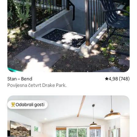
Stan – Bend
Prosječna ocjen
4,98 (748)
Povijesna četvrt Drake Park.
Odabrali gosti
Među najviše rangiranima s oznakom „Odabrali gosti”