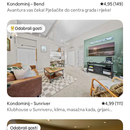
Kondominij – Bend
Prosječna ocjen
4,95 (149)
Avantura vas čeka! Pješačite do centra grada i rijeke!
Odabrali gosti
Među najviše rangiranima s oznakom „Odabrali gosti”
Kondominij – Sunriver
Prosječna ocje
4,99 (111)
Klubhouse u Sunriveru, klima, masažna kada, grijani
bazen, roštilj
Odabrali gosti