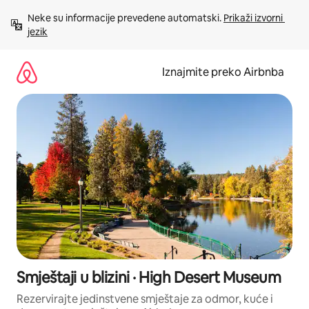
Prijeđi
Neke su informacije prevedene automatski. 
Prikaži izvorni 
na
jezik
sadržaj
Iznajmite preko Airbnba
Smještaji u blizini · High Desert Museum
Rezervirajte jedinstvene smještaje za odmor, kuće i