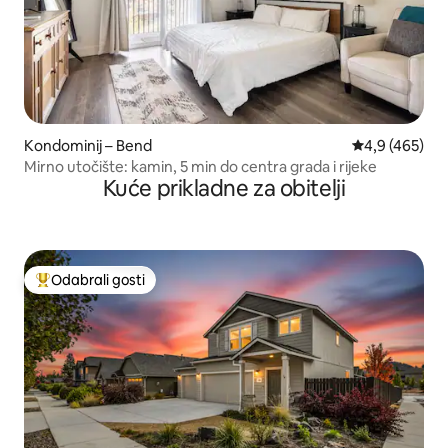
Kondominij – Bend
Prosječna ocje
4,9 (465)
Mirno utočište: kamin, 5 min do centra grada i rijeke
Kuće prikladne za obitelji
Odabrali gosti
Među najviše rangiranima s oznakom „Odabrali gosti”