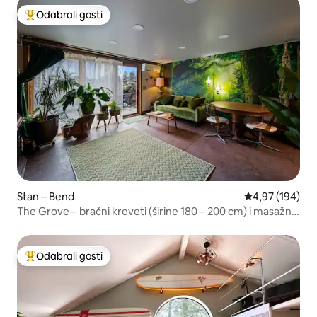
Odabrali gosti
Među najviše rangiranima s oznakom „Odabrali gosti”
Stan – Bend
Prosječna ocjen
4,97 (194)
The Grove – bračni kreveti (širine 180 – 200 cm) i masažna
kada – bez kućnih ljubimaca
Odabrali gosti
Među najviše rangiranima s oznakom „Odabrali gosti”