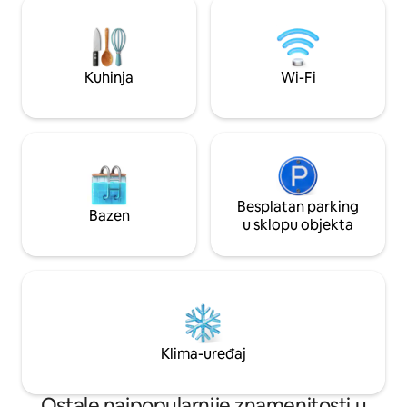
WC-om ☞ Brzi WI-FI ☞ Garaža ☞
namjenski ured s 
Potpuno opremljena kuhinjska kuhinja ☞
internetom od 1G i 
65” Smart TV w/ Netflix ☞ Puno
rekreacijska vozila!
parkirališta → 4 plus automobili ☞
igračke i vozite se
Kuhinja
Wi-Fi
Privatno dvorište ☞ Perilica + sušilica ☞
Road kako biste uži
Grijanje i hlađenje bez kanala
road vožnji.
Besplatan parking
Bazen
u sklopu objekta
Klima-uređaj
Ostale najpopularnije znamenitosti u