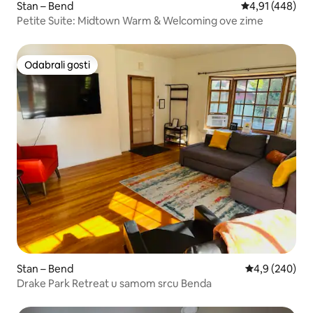
Stan – Bend
Prosječna ocjen
4,91 (448)
Petite Suite: Midtown Warm & Welcoming ove zime
Odabrali gosti
Odabrali gosti
Stan – Bend
Prosječna ocje
4,9 (240)
Drake Park Retreat u samom srcu Benda