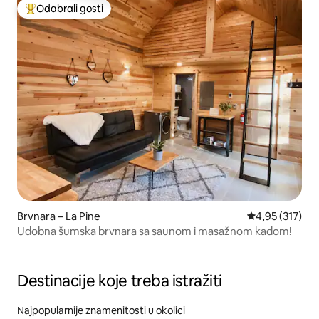
Odabrali gosti
Među najviše rangiranima s oznakom „Odabrali gosti”
Brvnara – La Pine
Prosječna ocjen
4,95 (317)
Udobna šumska brvnara sa saunom i masažnom kadom!
Destinacije koje treba istražiti
Najpopularnije znamenitosti u okolici