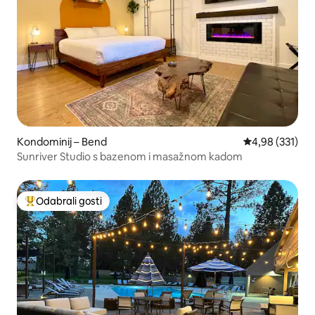
Kondominij – Bend
Prosječna ocjen
4,98 (331)
Sunriver Studio s bazenom i masažnom kadom
Odabrali gosti
Među najviše rangiranima s oznakom „Odabrali gosti”