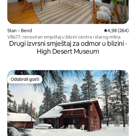
Stan – Bend
Prosječna ocjen
4,98 (264)
Villa77: renoviran smještaj u blizini centra i starog mlina
Drugi izvrsni smještaj za odmor u blizini ·
High Desert Museum
Odabrali gosti
Odabrali gosti