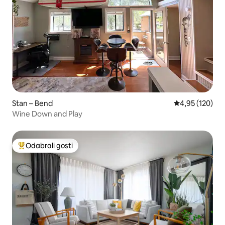
Stan – Bend
Prosječna ocjen
4,95 (120)
Wine Down and Play
Odabrali gosti
Među najviše rangiranima s oznakom „Odabrali gosti”