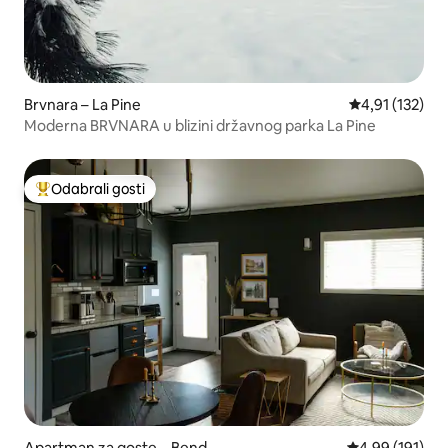
Brvnara – La Pine
Prosječna ocje
4,91 (132)
Moderna BRVNARA u blizini državnog parka La Pine
Odabrali gosti
Među najviše rangiranima s oznakom „Odabrali gosti”
Apartman za goste – Bend
Prosječna ocjen
4,99 (191)