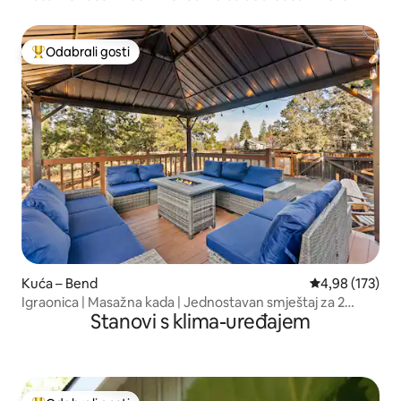
izgradnja
Odabrali gosti
Među najviše rangiranima s oznakom „Odabrali gosti”
Kuća – Bend
Prosječna ocjen
4,98 (173)
Igraonica | Masažna kada | Jednostavan smještaj za 2
Stanovi s klima-uređajem
mladića | Stara vodenica