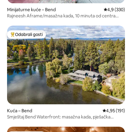
Minijaturne kuće – Bend
Prosječna ocje
4,9 (330)
Rajneesh Aframe/masažna kada, 10 minuta od centra
Benda
Odabrali gosti
Među najviše rangiranima s oznakom „Odabrali gosti”
Kuća – Bend
Prosječna ocjen
4,95 (191)
Smještaj Bend Waterfront: masažna kada, pješačka
udaljenost do grada