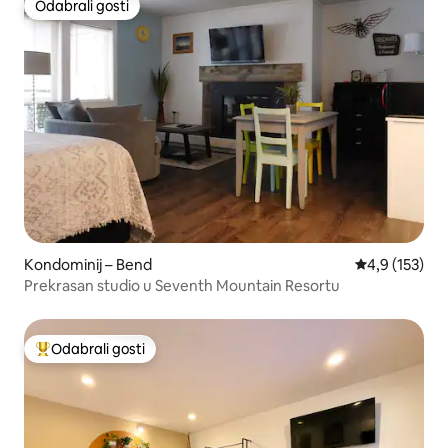
Odabrali gosti
Odabrali gosti
Kondominij – Bend
Prosječna ocje
4,9 (153)
Prekrasan studio u Seventh Mountain Resortu
Odabrali gosti
Među najviše rangiranima s oznakom „Odabrali gosti”