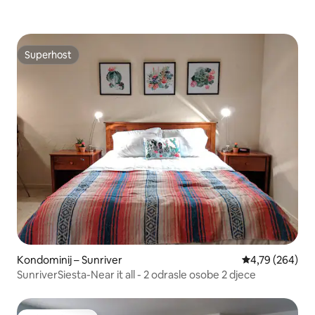
Superhost
Superhost
Kondominij – Sunriver
Prosječna ocjen
4,79 (264)
SunriverSiesta-Near it all - 2 odrasle osobe 2 djece