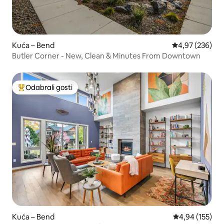
Kuća – Bend
Prosječna ocjen
4,97 (236)
Butler Corner - New, Clean & Minutes From Downtown
Odabrali gosti
Među najviše rangiranima s oznakom „Odabrali gosti”
Kuća – Bend
Prosječna ocjen
4,94 (155)