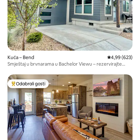
Kuća – Bend
Prosječna ocjen
4,99 (623)
Smještaj u brvnarama u Bachelor Viewu – rezervirajte
odmah!
Odabrali gosti
Među najviše rangiranima s oznakom „Odabrali gosti”