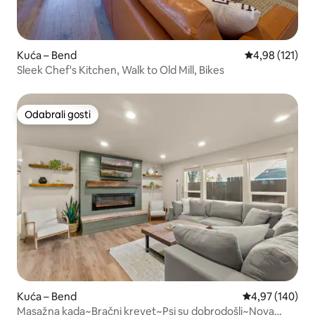
Kuća – Bend
Prosječna ocjen
4,98 (121)
Sleek Chef's Kitchen, Walk to Old Mill, Bikes
Odabrali gosti
Odabrali gosti
Kuća – Bend
Prosječna ocjen
4,97 (140)
Masažna kada~Bračni krevet~Psi su dobrodošli~Nova