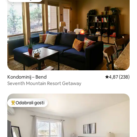
Odabrali gosti
Kondominij – Bend
Prosječna ocjen
4,87 (238)
Seventh Mountain Resort Getaway
Odabrali gosti
Među najviše rangiranima s oznakom „Odabrali gosti”