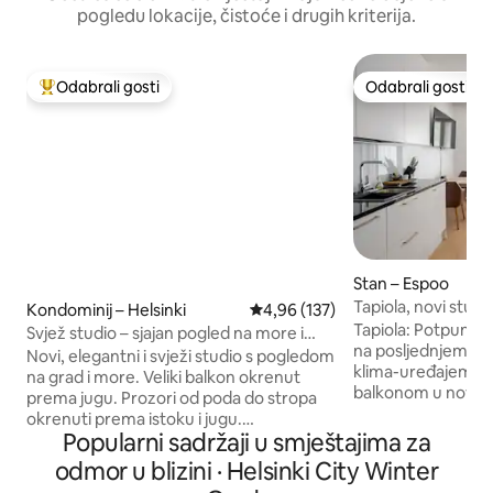
pogledu lokacije, čistoće i drugih kriterija.
Odabrali gosti
Odabrali gosti
Među najviše rangiranima s oznakom „Odabrali gosti”
Odabrali gosti
Stan – Espoo
Tapiola, novi stud
Kondominij – Helsinki
Prosječna ocjena: 4,96/5, recenz
4,96 (137)
klima-uređajem i
Tapiola: Potpuno 
Svjež studio – sjajan pogled na more i
na posljednjem ka
veliki balkon
Novi, elegantni i svježi studio s pogledom
klima-uređajem i 
na grad i more. Veliki balkon okrenut
balkonom u novoj, 
prema jugu. Prozori od poda do stropa
nagrađivanoj zgradi. Odlična lokac
okrenuti prema istoku i jugu.
srcu Tapiole, u bli
Popularni sadržaji u smještajima za
Mladenačko, moderno područje
Metro i 'Ainoa'. Vrlo mi
Kalasatama/Sompasaari u Helsinkiju.
odmor u blizini · Helsinki City Winter
namješten i opreml
Stan se nalazi na samo 5 minuta hoda od