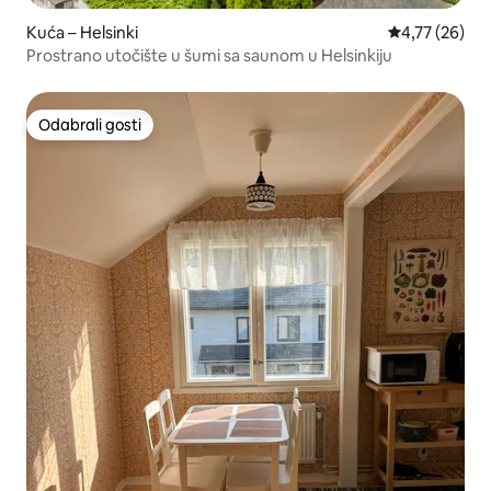
Kuća – Helsinki
Prosječna ocje
4,77 (26)
Prostrano utočište u šumi sa saunom u Helsinkiju
Odabrali gosti
Odabrali gosti