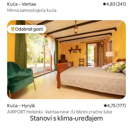
Kuća – Vantaa
Prosječna ocjen
4,83 (241)
Mirna samostojeća kuća
Odabrali gosti
Među najviše rangiranima s oznakom „Odabrali gosti”
Kuća – Hyrylä
Prosječna ocje
4,75 (177)
AIRPORT Helsinki- Vantaa near /U blizini zračne luke
Stanovi s klima-uređajem