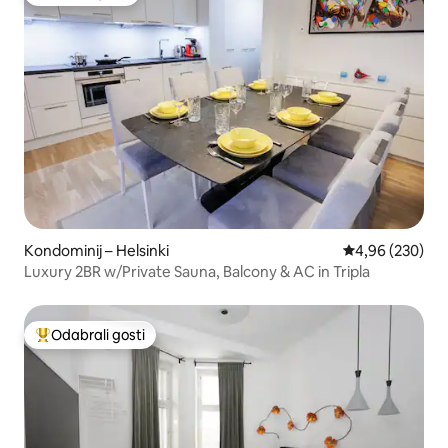
Odabrali gosti
Kondominij – Helsinki
Prosječna ocjen
4,96 (230)
Luxury 2BR w/Private Sauna, Balcony & AC in Tripla
Odabrali gosti
Među najviše rangiranima s oznakom „Odabrali gosti”