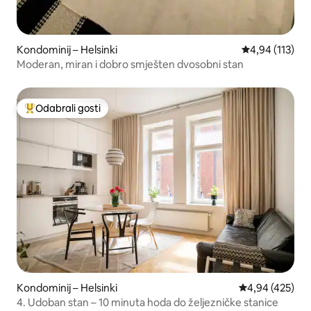
Kondominij – Helsinki
Prosječna ocjen
4,94 (113)
Moderan, miran i dobro smješten dvosobni stan
Odabrali gosti
Među najviše rangiranima s oznakom „Odabrali gosti”
Kondominij – Helsinki
Prosječna ocjen
4,94 (425)
4. Udoban stan – 10 minuta hoda do željezničke stanice