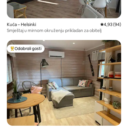
Kuća – Helsinki
Prosječna ocje
4,93 (94)
Smještaj u mirnom okruženju prikladan za obitelj
Odabrali gosti
Među najviše rangiranima s oznakom „Odabrali gosti”