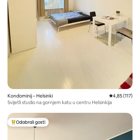
Kondominij – Helsinki
Prosječna ocje
4,85 (117)
Svijetli studio na gornjem katu u centru Helsinkija
Odabrali gosti
Među najviše rangiranima s oznakom „Odabrali gosti”