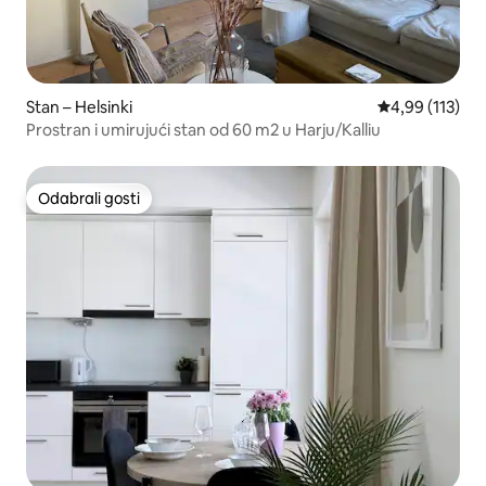
Stan – Helsinki
Prosječna ocjen
4,99 (113)
Prostran i umirujući stan od 60 m2 u Harju/Kalliu
Odabrali gosti
Odabrali gosti