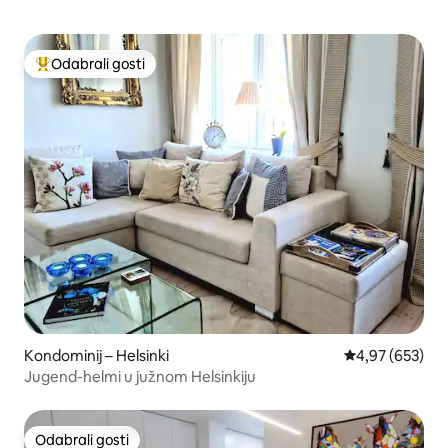
Odabrali gosti
Među najviše rangiranima s oznakom „Odabrali gosti”
Kondominij – Helsinki
Prosječna ocjen
4,97 (653)
Jugend-helmi u južnom Helsinkiju
Odabrali gosti