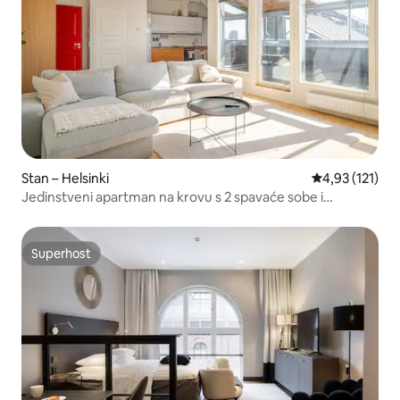
Stan – Helsinki
Prosječna ocje
4,93 (121)
Jedinstveni apartman na krovu s 2 spavaće sobe i
saunom, 85 m2
Superhost
Superhost