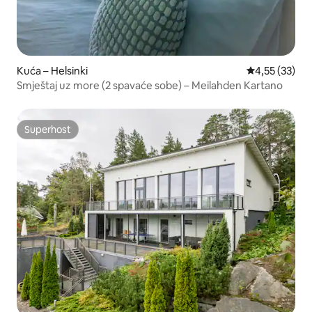
Kuća – Helsinki
Prosječna ocje
4,55 (33)
Smještaj uz more (2 spavaće sobe) – Meilahden Kartano
Superhost
Superhost