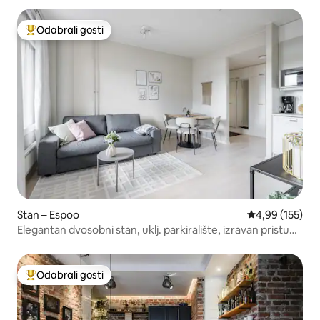
Odabrali gosti
Među najviše rangiranima s oznakom „Odabrali gosti”
Stan – Espoo
Prosječna ocjen
4,99 (155)
Elegantan dvosobni stan, uklj. parkiralište, izravan pristup
Sello!
Odabrali gosti
Među najviše rangiranima s oznakom „Odabrali gosti”