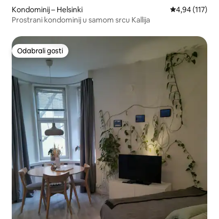
Kondominij – Helsinki
Prosječna ocjen
4,94 (117)
Prostrani kondominij u samom srcu Kallija
Odabrali gosti
Odabrali gosti