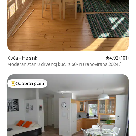
Kuća – Helsinki
Prosječna ocjen
4,92 (101)
Moderan stan u drvenoj kući iz 50-ih (renovirana 2024.)
Odabrali gosti
Među najviše rangiranima s oznakom „Odabrali gosti”