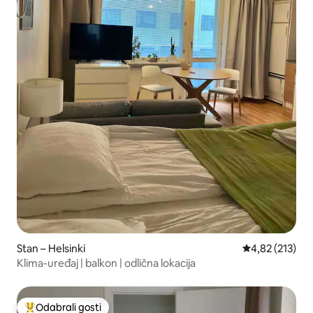
Stan – Helsinki
Prosječna ocjen
4,82 (213)
Klima-uređaj | balkon | odlična lokacija
Odabrali gosti