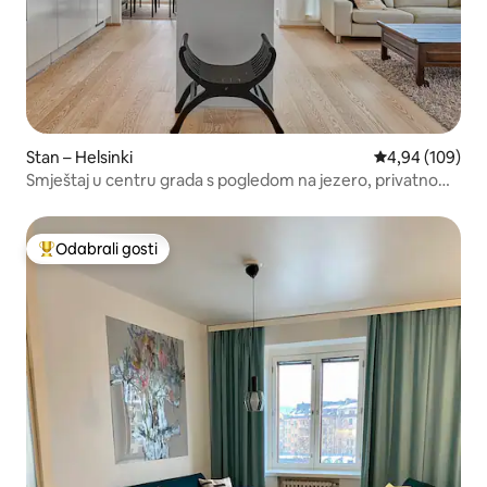
Stan – Helsinki
Prosječna ocjen
4,94 (109)
Smještaj u centru grada s pogledom na jezero, privatnom
saunom i balkonom
Odabrali gosti
Među najviše rangiranima s oznakom „Odabrali gosti”