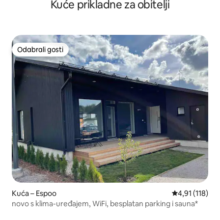
Kuće prikladne za obitelji
Odabrali gosti
Odabrali gosti
Kuća – Espoo
Prosječna ocje
4,91 (118)
novo s klima-uređajem, WiFi, besplatan parking i sauna*