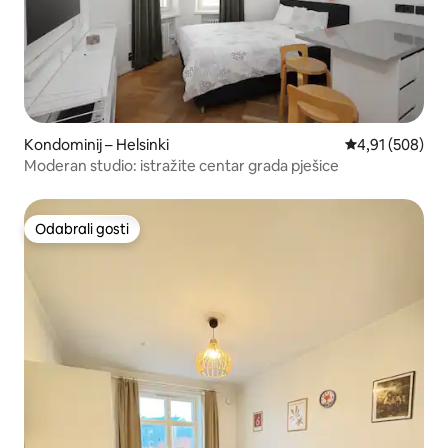
Kondominij – Helsinki
Prosječna ocjen
4,91 (508)
Moderan studio: istražite centar grada pješice
Odabrali gosti
Odabrali gosti