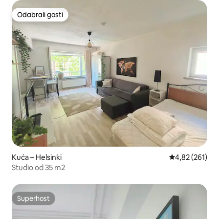
Odabrali gosti
Odabrali gosti
Kuća – Helsinki
Prosječna ocjen
4,82 (261)
Studio od 35 m2
Superhost
Superhost