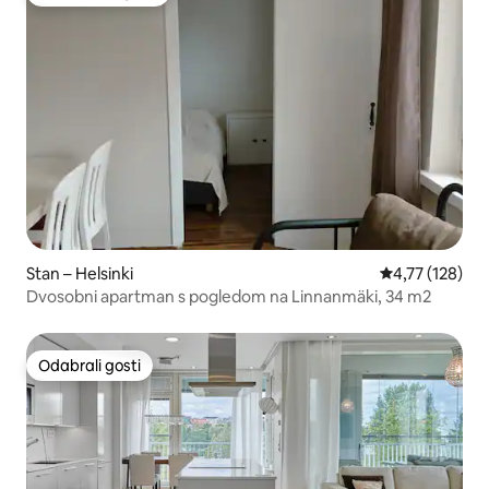
Među najviše rangiranima s oznakom „Odabrali gosti”
Stan – Helsinki
Prosječna ocjen
4,77 (128)
Dvosobni apartman s pogledom na Linnanmäki, 34 m2
Odabrali gosti
Odabrali gosti