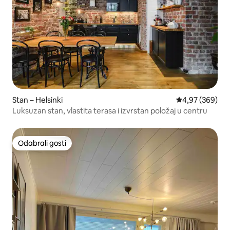
Stan – Helsinki
Prosječna ocjen
4,97 (369)
Luksuzan stan, vlastita terasa i izvrstan položaj u centru
Odabrali gosti
Odabrali gosti