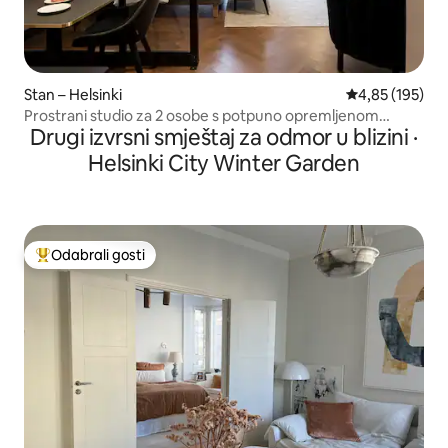
Stan – Helsinki
Prosječna ocjen
4,85 (195)
Prostrani studio za 2 osobe s potpuno opremljenom
Drugi izvrsni smještaj za odmor u blizini ·
kuhinjom
Helsinki City Winter Garden
Odabrali gosti
Među najviše rangiranima s oznakom „Odabrali gosti”