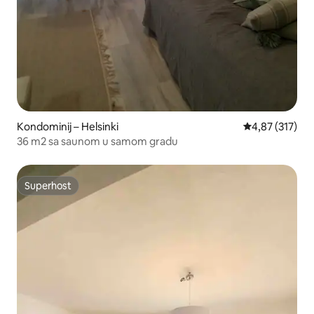
Kondominij – Helsinki
Prosječna ocjen
4,87 (317)
36 m2 sa saunom u samom gradu
Superhost
Superhost