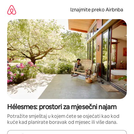
Prijeđi
na
Iznajmite preko Airbnba
sadržaj
Hélesmes: prostori za mjesečni najam
Potražite smještaj u kojem ćete se osjećati kao kod
kuće kad planirate boravak od mjesec ili više dana.