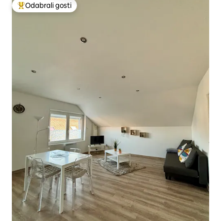
Odabrali gosti
Među najviše rangiranima s oznakom „Odabrali gosti”