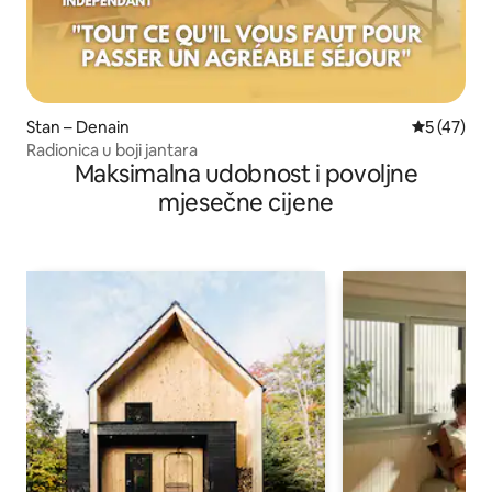
Stan – Denain
Prosječna 
5 (47)
Radionica u boji jantara
Maksimalna udobnost i povoljne
mjesečne cijene