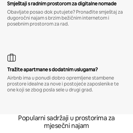
Smještaji s radnim prostorom za digitalne nomade
Obavljate posao dok putujete? Pronađite smještaj za
dugoročni najam s brzim bežičnim internetom i
posebnim prostorom za rad.
Tražite apartmane s dodatnim uslugama?
Airbnb ima u ponudi dobro opremljene stambene
prostore idealne za nove i postojeće zaposlenike te
one koji se zbog posla sele u drugi grad.
Popularni sadržaji u prostorima za
mjesečni najam