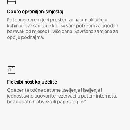
Dobro opremljeni smještaji
Potpuno opremljeni prostori za najam uključuju
kuhinju i sve sadržaje koji su vam potrebni za ugodan
boravak od mjesec ili više dana. Savršena zamjena za
opciju podnajma.
Fleksibilnost koju želite
Odaberite točne datume useljenja i iseljenja i
jednostavno ugovorite rezervaciju putem interneta,
bez dodatnih obveza ili papirologije.*