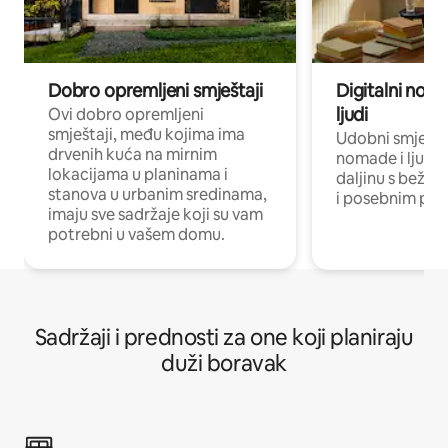
Dobro opremljeni smještaji
Digitalni noma
ljudi
Ovi dobro opremljeni
smještaji, među kojima ima
Udobni smještaj
drvenih kuća na mirnim
nomade i ljude 
lokacijama u planinama i
daljinu s bežič
stanova u urbanim sredinama,
i posebnim pro
imaju sve sadržaje koji su vam
potrebni u vašem domu.
Sadržaji i prednosti za one koji planiraju
duži boravak