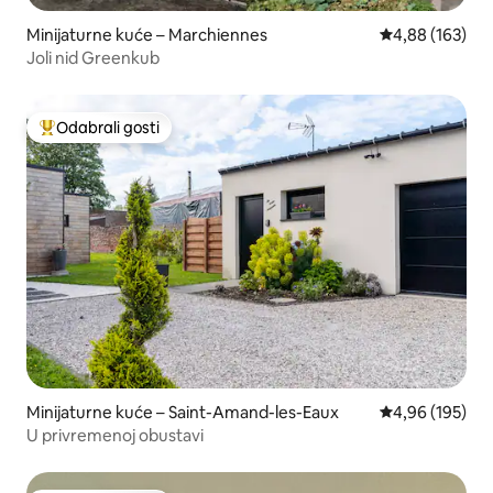
Minijaturne kuće – Marchiennes
Prosječna ocjen
4,88 (163)
Joli nid Greenkub
Odabrali gosti
Među najviše rangiranima s oznakom „Odabrali gosti”
Minijaturne kuće – Saint-Amand-les-Eaux
Prosječna ocjen
4,96 (195)
U privremenoj obustavi