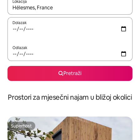
Lokacija
Kada budu dostupni rezultati, moći ćete ih pregledati koristeći
Dolazak
Odlazak
Pretraži
Prostori za mjesečni najam u bližoj okolici
Superhost
Superhost