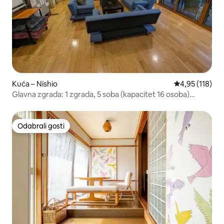
Kuća – Nishio
Prosječna ocjen
4,95 (118)
Glavna zgrada: 1 zgrada, 5 soba (kapacitet 16 osoba)
Novogradnja [Guest House Kizu] Prostrani dnevni
boravak, mogućnost samostalne pripreme hrane, roštilj /
Moguće je smjestiti ukupno 25 osoba ako se uključi i
Odabrali gosti
Odabrali gosti
pomoćni objekt