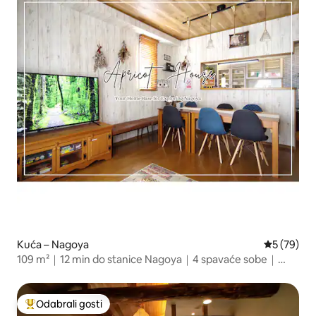
Kuća – Nagoya
Prosječna o
5 (79)
109 m²｜12 min do stanice Nagoya｜4 spavaće sobe｜
10 gostiju｜3 parkirna mjesta
Odabrali gosti
Među najviše rangiranima s oznakom „Odabrali gosti”