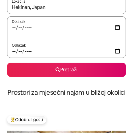
Lokacija
Kada budu dostupni rezultati, moći ćete ih pregledati koristeći
Dolazak
Odlazak
Pretraži
Prostori za mjesečni najam u bližoj okolici
Odabrali gosti
Među najviše rangiranima s oznakom „Odabrali gosti”