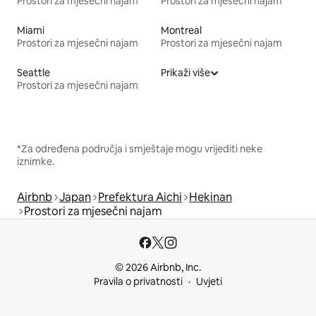
Prostori za mjesečni najam
Prostori za mjesečni najam
Miami
Montreal
Prostori za mjesečni najam
Prostori za mjesečni najam
Seattle
Prikaži više
Prostori za mjesečni najam
*Za određena područja i smještaje mogu vrijediti neke
iznimke.
Airbnb
Japan
Prefektura Aichi
Hekinan
Prostori za mjesečni najam
© 2026 Airbnb, Inc.
Pravila o privatnosti
Uvjeti