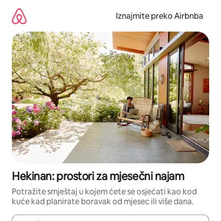
Prijeđi
na
Iznajmite preko Airbnba
sadržaj
Hekinan: prostori za mjesečni najam
Potražite smještaj u kojem ćete se osjećati kao kod
kuće kad planirate boravak od mjesec ili više dana.