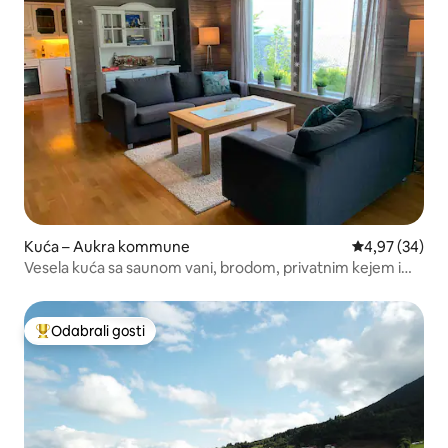
Kuća – Aukra kommune
Prosječna ocje
4,97 (34)
Vesela kuća sa saunom vani, brodom, privatnim kejem i
kućicom za čamce
Odabrali gosti
Među najviše rangiranima s oznakom „Odabrali gosti”