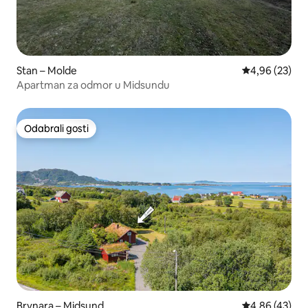
Stan – Molde
Prosječna ocje
4,96 (23)
Apartman za odmor u Midsundu
Odabrali gosti
Odabrali gosti
Brvnara – Midsund
Prosječna ocje
4,86 (43)