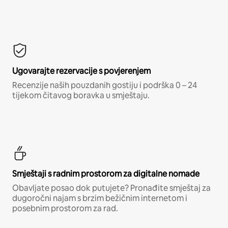
Ugovarajte rezervacije s povjerenjem
Recenzije naših pouzdanih gostiju i podrška 0 – 24
tijekom čitavog boravka u smještaju.
Smještaji s radnim prostorom za digitalne nomade
Obavljate posao dok putujete? Pronađite smještaj za
dugoročni najam s brzim bežičnim internetom i
posebnim prostorom za rad.