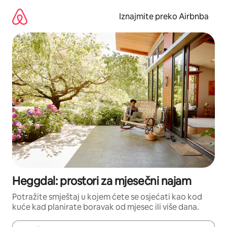
Prijeđi
na
Iznajmite preko Airbnba
sadržaj
Heggdal: prostori za mjesečni najam
Potražite smještaj u kojem ćete se osjećati kao kod
kuće kad planirate boravak od mjesec ili više dana.