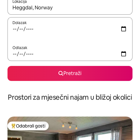
Lokacija
Kada budu dostupni rezultati, moći ćete ih pregledati koristeći
Dolazak
Odlazak
Pretraži
Prostori za mjesečni najam u bližoj okolici
Odabrali gosti
Među najviše rangiranima s oznakom „Odabrali gosti”