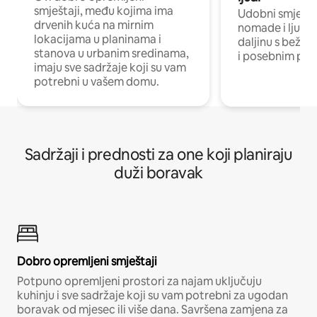
smještaji, među kojima ima
Udobni smještaj
drvenih kuća na mirnim
nomade i ljude 
lokacijama u planinama i
daljinu s bežič
stanova u urbanim sredinama,
i posebnim pro
imaju sve sadržaje koji su vam
potrebni u vašem domu.
Sadržaji i prednosti za one koji planiraju
duži boravak
Dobro opremljeni smještaji
Potpuno opremljeni prostori za najam uključuju
kuhinju i sve sadržaje koji su vam potrebni za ugodan
boravak od mjesec ili više dana. Savršena zamjena za