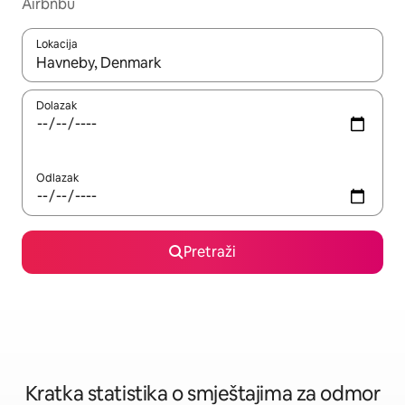
Airbnbu
Lokacija
Kada budu dostupni rezultati, moći ćete ih pregledati koristeći
Dolazak
Odlazak
Pretraži
Kratka statistika o smještajima za odmor