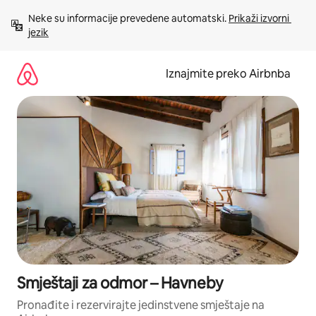
Prijeđi
Neke su informacije prevedene automatski. 
Prikaži izvorni 
na
jezik
sadržaj
Iznajmite preko Airbnba
Smještaji za odmor – Havneby
Pronađite i rezervirajte jedinstvene smještaje na