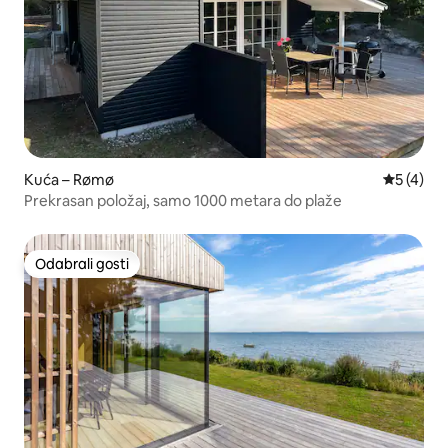
Kuća – Rømø
Prosječna
5 (4)
Prekrasan položaj, samo 1000 metara do plaže
Odabrali gosti
Odabrali gosti