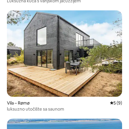
Luksuzna kuća s vanjskom jacuzzijem
Vila – Rømø
Prosječna
5 (9)
luksuzno utočište sa saunom