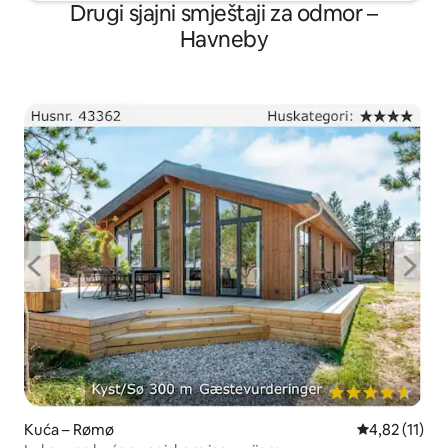
Drugi sjajni smještaji za odmor –
Havneby
Kuća – Rømø
Prosječna ocj
4,82 (11)