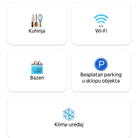
Gendarmstien/G
fantastična priroda
Flensburga i Sønd
restorana Pearl, S
Providence. Vrata su ukrašena
Kuhinja
Wi-Fi
pejzažnim motivi
Dreesena.
Besplatan parking
Bazen
u sklopu objekta
Klima-uređaj