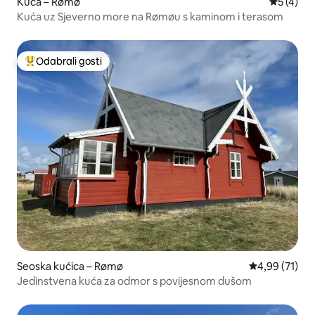
Kuća – Rømø
Prosječna
5 (4)
Kuća uz Sjeverno more na Rømøu s kaminom i terasom
Odabrali gosti
Među najviše rangiranima s oznakom „Odabrali gosti”
Seoska kućica – Rømø
Prosječna ocje
4,99 (71)
Jedinstvena kuća za odmor s povijesnom dušom