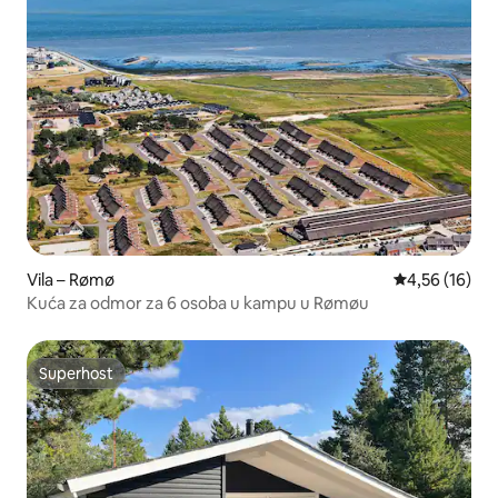
Vila – Rømø
Prosječna ocje
4,56 (16)
Kuća za odmor za 6 osoba u kampu u Rømøu
Superhost
Superhost