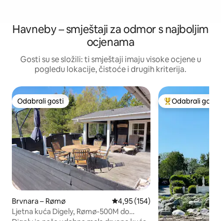
Havneby – smještaji za odmor s najboljim
ocjenama
Gosti su se složili: ti smještaji imaju visoke ocjene u
pogledu lokacije, čistoće i drugih kriterija.
Odabrali gosti
Odabrali gosti
Odabrali gosti
Među najviše ran
Brvnara – Rømø
Prosječna ocjena: 4,95/5, recenz
4,95 (154)
Ljetna kuća Digely, Rømø-500M do
plaže, Sjeverno more