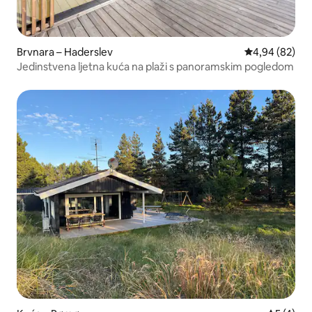
Brvnara – Haderslev
Prosječna ocje
4,94 (82)
Jedinstvena ljetna kuća na plaži s panoramskim pogledom