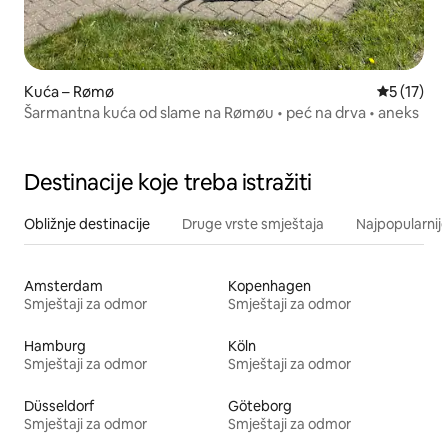
Kuća – Rømø
Prosječna 
5 (17)
Šarmantna kuća od slame na Rømøu • peć na drva • aneks
Destinacije koje treba istražiti
Obližnje destinacije
Druge vrste smještaja
Najpopularnije
Amsterdam
Kopenhagen
Smještaji za odmor
Smještaji za odmor
Hamburg
Köln
Smještaji za odmor
Smještaji za odmor
Düsseldorf
Göteborg
Smještaji za odmor
Smještaji za odmor