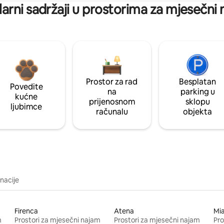
arni sadržaji u prostorima za mjesečni
Prostor za rad
Besplatan
Povedite
na
parking u
kućne
prijenosnom
sklopu
ljubimce
računalu
objekta
inacije
Firenca
Atena
Mi
m
Prostori za mjesečni najam
Prostori za mjesečni najam
Pro