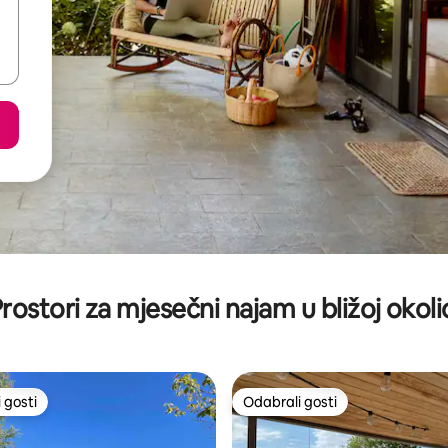
rostori za mjesečni najam u bližoj okoli
 gosti
Odabrali gosti
 gosti
Odabrali gosti