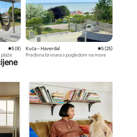
Prosječna ocjena: 5/5, recenzija: 8
5 (8)
Kuća – Haverdal
Prosječna ocjena: 5
5 (25)
 plaže
Predivna brvnara s pogledom na more
ijene