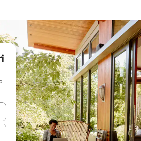
i
ao
dati koristeći se strelicama prema gore i prema dolje, kao i dodirom i