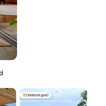
ci
Odabrali gosti
Među najviše rangiranima s oznakom „Odabrali gosti”