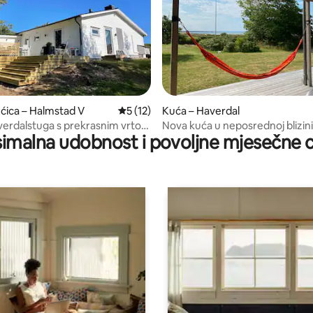
/5, recenzija: 17
ćica – Halmstad V
Prosječna ocjena: 5/5, recenzija: 12
5 (12)
Kuća – Haverdal
verdalstuga s prekrasnim vrtom
Nova kuća u neposrednoj blizini
imalna udobnost i povoljne mjesečne c
m mora