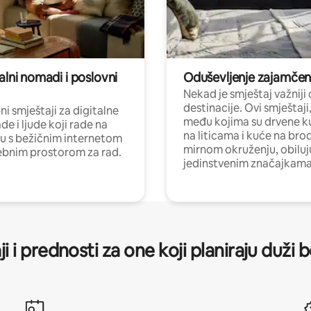
alni nomadi i poslovni
Oduševljenje zajamče
Nekad je smještaj važniji
destinacije. Ovi smještaji
i smještaji za digitalne
među kojima su drvene k
e i ljude koji rade na
na liticama i kuće na bro
nu s bežičnim internetom
mirnom okruženju, obiluj
ebnim prostorom za rad.
jedinstvenim značajkama
ji i prednosti za one koji planiraju duži 