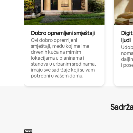
Dobro opremljeni smještaji
Digit
ljudi
Ovi dobro opremljeni
smještaji, među kojima ima
Udobn
drvenih kuća na mirnim
nomad
lokacijama u planinama i
dalji
stanova u urbanim sredinama,
i pos
imaju sve sadržaje koji su vam
potrebni u vašem domu.
Sadrža