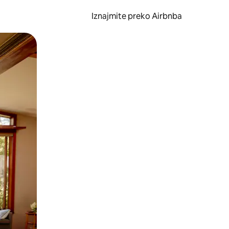
Iznajmite preko Airbnba
li prelaskom prstom po zaslonu.