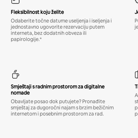
Fleksibilnost koju želite
J
Odaberite točne datume useljenja i iseljenja i
P
jednostavno ugovorite rezervaciju putem
j
interneta, bez dodatnih obveza ili
papirologije.*
Smještaji s radnim prostorom za digitalne
T
nomade
A
Obavljate posao dok putujete? Pronađite
s
smještaj za dugoročni najam s brzim bežičnim
p
internetom i posebnim prostorom za rad.
p