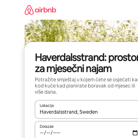
Prijeđi
na
sadržaj
Haverdalsstrand: prostor
za mjesečni najam
Potražite smještaj u kojem ćete se osjećati k
kod kuće kad planirate boravak od mjesec ili
više dana.
Lokacija
Kada budu dostupni rezultati, moći ćete ih pregle
Dolazak