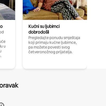
no
Kućni su ljubimci
dobrodošli
 od
,
Pregledajte ponudu smještaja
uće
koji primaju kućne ljubimce,
du u
pa možete povesti svog
u
četveronožnog prijatelja.
.
boravak