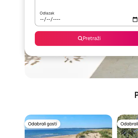
Odlazak
Pretraži
P
Odabrali gosti
Odabrali
Odabrali gosti
Odabrali