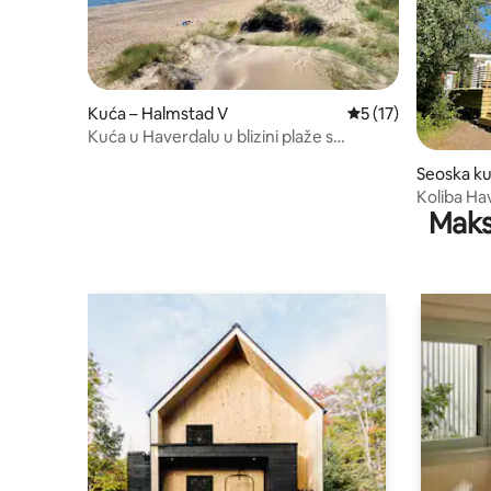
Kuća – Halmstad V
Prosječna ocjena: 5
5 (17)
Kuća u Haverdalu u blizini plaže s
pogledom na more.
Seoska ku
Koliba Ha
Maks
i blizino