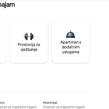
 najam
Apartman s
Prostorija za
dodatnim
vježbanje
uslugama
ami
Montreal
stori za mjesečni najam
Prostori za mjesečni najam