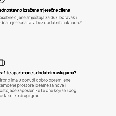
ednostavno izražene mjesečne cijene
osebne cijene smještaja za duži boravak i
edna mjesečna rata bez dodatnih naknada.*
ražite apartmane s dodatnim uslugama?
irbnb ima u ponudi dobro opremljene
tambene prostore idealne za nove i
ostojeće zaposlenike te one koji se zbog
osla sele u drugi grad.