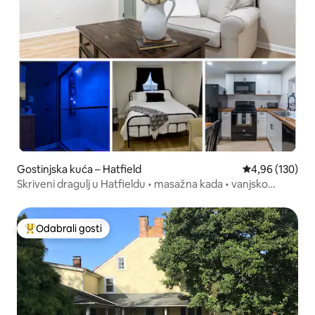
Gostinjska kuća – Hatfield
Prosječna ocjen
4,96 (130)
Skriveni dragulj u Hatfieldu • masažna kada • vanjsko
ognjište
Odabrali gosti
Među najviše rangiranima s oznakom „Odabrali gosti”