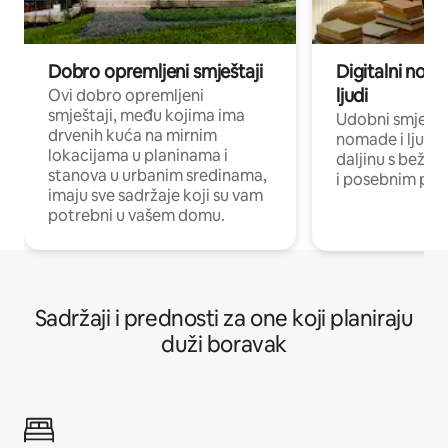
Dobro opremljeni smještaji
Digitalni noma
ljudi
Ovi dobro opremljeni
smještaji, među kojima ima
Udobni smještaj
drvenih kuća na mirnim
nomade i ljude 
lokacijama u planinama i
daljinu s bežič
stanova u urbanim sredinama,
i posebnim pro
imaju sve sadržaje koji su vam
potrebni u vašem domu.
Sadržaji i prednosti za one koji planiraju
duži boravak