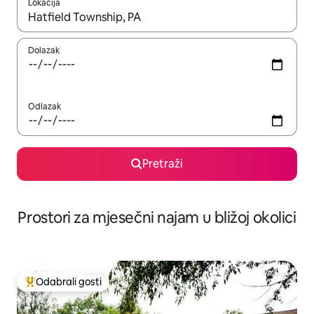
Lokacija
Kada budu dostupni rezultati, moći ćete ih pregledati koristeći
Dolazak
Odlazak
Pretraži
Prostori za mjesečni najam u bližoj okolici
Odabrali gosti
Među najviše rangiranima s oznakom „Odabrali gosti”