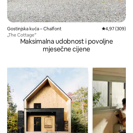
Gostinjska kuća – Chalfont
Prosječna ocjen
4,97 (309)
„The Cottage”
Maksimalna udobnost i povoljne
mjesečne cijene