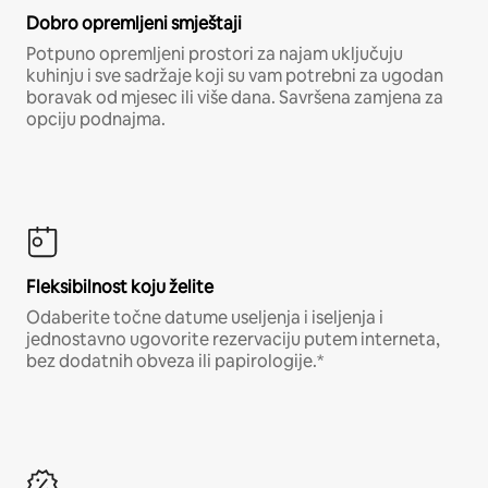
Dobro opremljeni smještaji
Potpuno opremljeni prostori za najam uključuju
kuhinju i sve sadržaje koji su vam potrebni za ugodan
boravak od mjesec ili više dana. Savršena zamjena za
opciju podnajma.
Fleksibilnost koju želite
Odaberite točne datume useljenja i iseljenja i
jednostavno ugovorite rezervaciju putem interneta,
bez dodatnih obveza ili papirologije.*