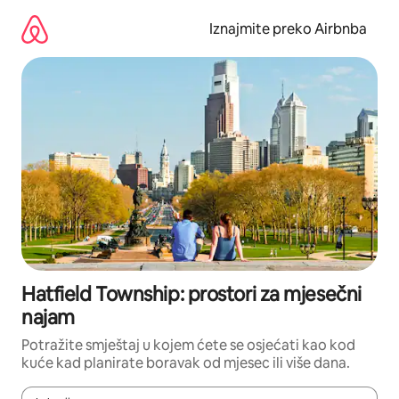
Prijeđi
na
Iznajmite preko Airbnba
sadržaj
Hatfield Township: prostori za mjesečni
najam
Potražite smještaj u kojem ćete se osjećati kao kod
kuće kad planirate boravak od mjesec ili više dana.