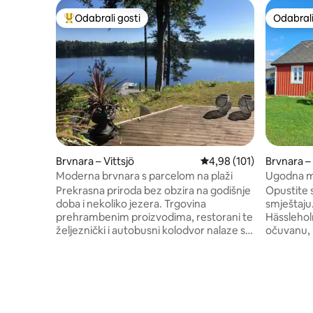
Odabrali gosti
Odabrali
Među najviše rangiranima s oznakom „Odabrali gosti”
Odabrali
Brvnara – Vittsjö
Prosječna ocjena: 4,98/5
4,98 (101)
Brvnara –
Moderna brvnara s parcelom na plaži
Ugodna m
Prekrasna priroda bez obzira na godišnje
Opustite 
doba i nekoliko jezera. Trgovina
smještaju
prehrambenim proizvodima, restorani te
Hässlehol
željeznički i autobusni kolodvor nalaze se
očuvanu, 
u selu Vittsjö. Gosti imaju na raspolaganju
kućicu iz 
čamac na vesla, dva kajaka i ribolov s
smješten
mola. Golf teren, safari s losovima, kućica
krajolik i
s vaflima i Skåneleden nalaze se u blizini.
opuštanje
Do parka Skånes Djurpark ima 45 minuta
svijetlom
vožnje. Tamo u svom prirodnom
dnevnim 