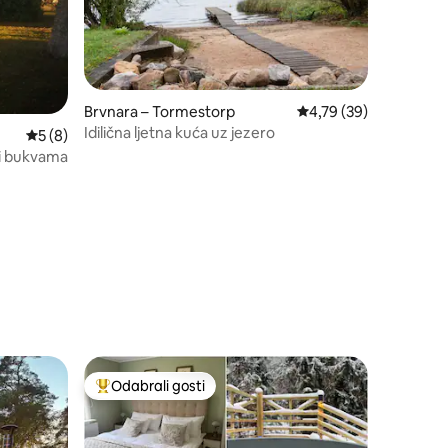
Brvnara – Tormestorp
Prosječna ocjena: 4,79
4,79 (39)
Idilična ljetna kuća uz jezero
Prosječna ocjena: 5/5, recenzija: 8
5 (8)
i bukvama
Odabrali gosti
Među najviše rangiranima s oznakom „Odabrali gosti”