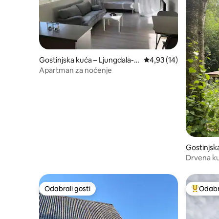
Gostinjska kuća – Ljungdala-L
Prosječna ocjena: 4,93/
4,93 (14)
äreda
Apartman za noćenje
Gostinjsk
Drvena k
Odabrali gosti
Odabra
Odabrali gosti
Među naj