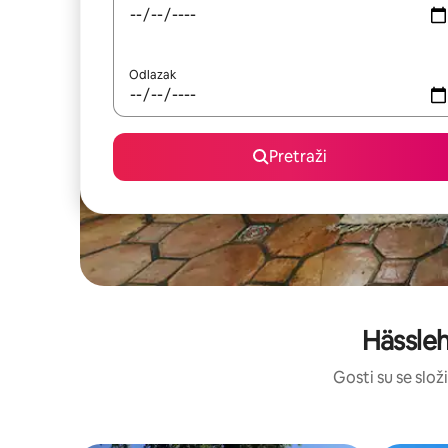
Odlazak
Pretraži
Hässleh
Gosti su se složi