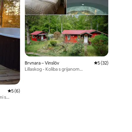
Brvnara – Vinslöv
Prosječna ocjena: 5
5 (32)
Lillaskog - Koliba s grijanom
hidromasažnom kadom uz šumu
Prosječna ocjena: 5/5, recenzija: 6
5 (6)
i s
m –