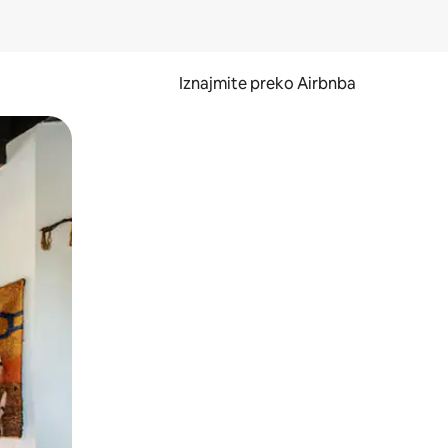
Iznajmite preko Airbnba
li prelaskom prstom po zaslonu.