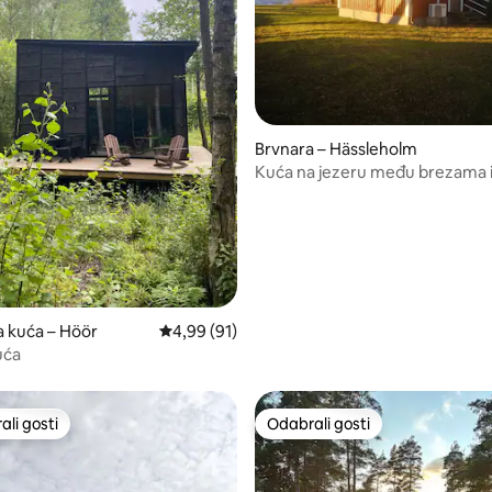
5, recenzija: 14
Brvnara – Hässleholm
Kuća na jezeru među brezama 
a kuća – Höör
Prosječna ocjena: 4,99/5, recenzija: 91
4,99 (91)
uća
li gosti
Odabrali gosti
više rangiranima s oznakom „Odabrali gosti”
Odabrali gosti