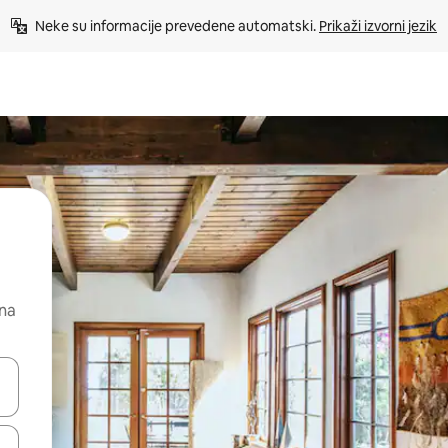
Neke su informacije prevedene automatski. 
Prikaži izvorni jezik
 na
dati koristeći se strelicama prema gore i prema dolje, kao i dodirom i