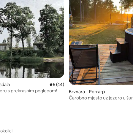
sdala
Prosječna ocjena: 5/5, recenzija: 44
5 (44)
ezeru s prekrasnim pogledom!
5, recenzija: 60
Brvnara – Porrarp
Čarobno mjesto uz jezero u šum
saunom i hidromasažnom kado
Vittsjö
okolici