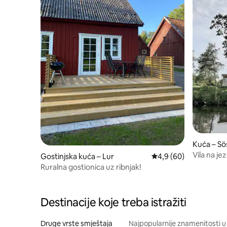
Kuća – Sö
Vila na j
Gostinjska kuća – Lur
Prosječna ocjena: 4,9/
4,9 (60)
Ruralna gostionica uz ribnjak!
Destinacije koje treba istražiti
Druge vrste smještaja
Najpopularnije znamenitosti u 