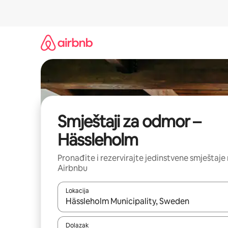
Prijeđi
na
sadržaj
Smještaji za odmor –
Hässleholm
Pronađite i rezervirajte jedinstvene smještaje
Airbnbu
Lokacija
Kada budu dostupni rezultati, moći ćete ih pregle
Dolazak