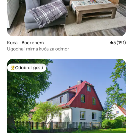
Kuća – Bockenem
Prosječna o
5 (191)
Ugodna i mirna kuća za odmor
Odabrali gosti
Među najviše rangiranima s oznakom „Odabrali gosti”