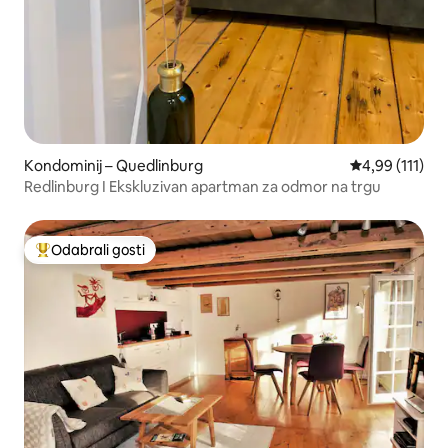
Kondominij – Quedlinburg
Prosječna ocje
4,99 (111)
Redlinburg I Ekskluzivan apartman za odmor na trgu
Odabrali gosti
Među najviše rangiranima s oznakom „Odabrali gosti”