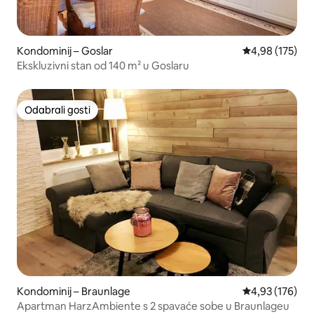
Kondominij – Goslar
Prosječna ocjen
4,98 (175)
Ekskluzivni stan od 140 m² u Goslaru
Odabrali gosti
Odabrali gosti
Kondominij – Braunlage
Prosječna ocjen
4,93 (176)
Apartman HarzAmbiente s 2 spavaće sobe u Braunlageu