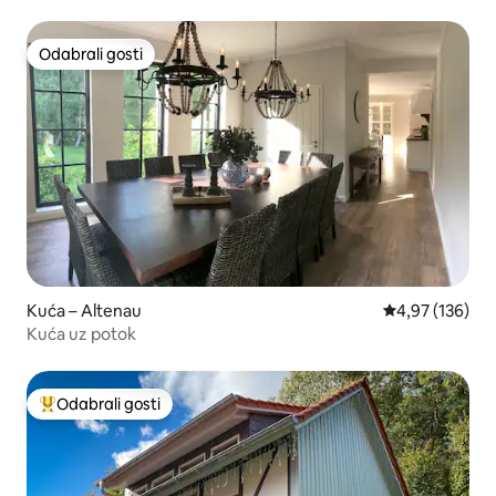
Odabrali gosti
Odabrali gosti
Kuća – Altenau
Prosječna ocjen
4,97 (136)
Kuća uz potok
Odabrali gosti
Među najviše rangiranima s oznakom „Odabrali gosti”