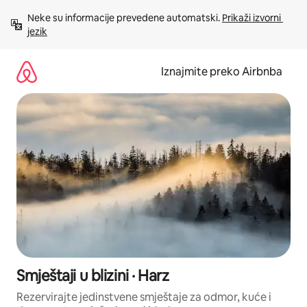
Prijeđi
Neke su informacije prevedene automatski. 
Prikaži izvorni 
na
jezik
sadržaj
Iznajmite preko Airbnba
Smještaji u blizini · Harz
Rezervirajte jedinstvene smještaje za odmor, kuće i