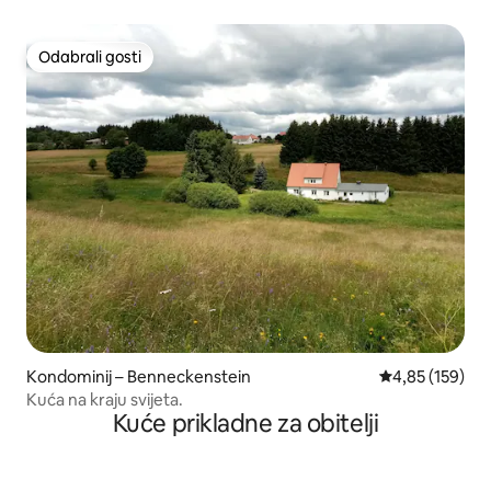
Odabrali gosti
Odabrali gosti
Kondominij – Benneckenstein
Prosječna ocjen
4,85 (159)
Kuća na kraju svijeta.
Kuće prikladne za obitelji