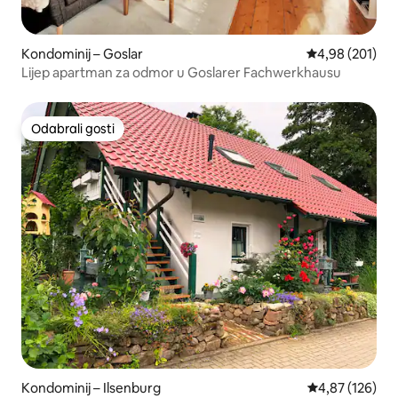
Kondominij – Goslar
Prosječna ocjen
4,98 (201)
Lijep apartman za odmor u Goslarer Fachwerkhausu
Odabrali gosti
Odabrali gosti
Kondominij – Ilsenburg
Prosječna ocjen
4,87 (126)