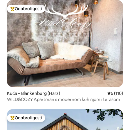
Odabrali gosti
Među najviše rangiranima s oznakom „Odabrali gosti”
Kuća – Blankenburg (Harz)
Prosječna o
5 (110)
WILD&COZY Apartman s modernom kuhinjom i terasom
Odabrali gosti
Među najviše rangiranima s oznakom „Odabrali gosti”