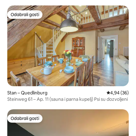
Odabrali gosti
Odabrali gosti
Stan – Quedlinburg
Prosječna ocje
4,94 (36)
Steinweg 61 – Ap. 11 (sauna i parna kupelj) Psi su dozvoljeni
Odabrali gosti
Odabrali gosti