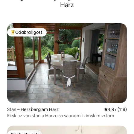
Harz
Odabrali gosti
Među najviše rangiranima s oznakom „Odabrali gosti”
Stan – Herzberg am Harz
Prosječna ocjen
4,97 (118)
Ekskluzivan stan u Harzu sa saunom i zimskim vrtom