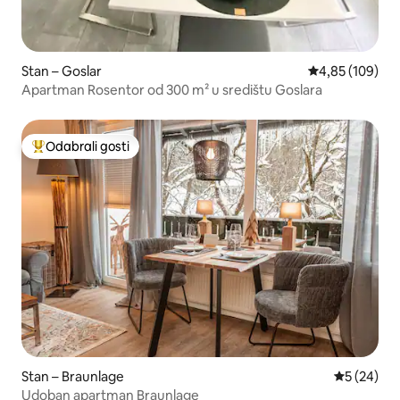
Stan – Goslar
Prosječna ocjen
4,85 (109)
Apartman Rosentor od 300 m² u središtu Goslara
Odabrali gosti
Među najviše rangiranima s oznakom „Odabrali gosti”
Stan – Braunlage
Prosječna o
5 (24)
Udoban apartman Braunlage