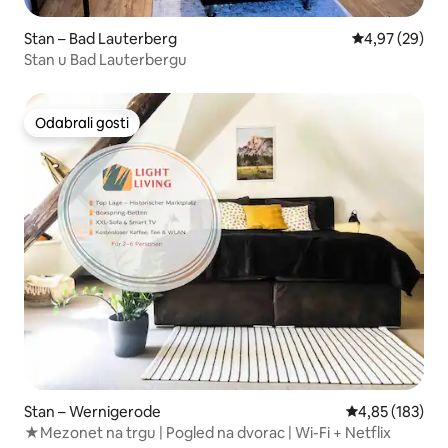
Stan – Bad Lauterberg
Prosječna ocje
4,97 (29)
Stan u Bad Lauterbergu
Odabrali gosti
Odabrali gosti
Stan – Wernigerode
Prosječna ocjen
4,85 (183)
★Mezonet na trgu | Pogled na dvorac | Wi-Fi + Netflix