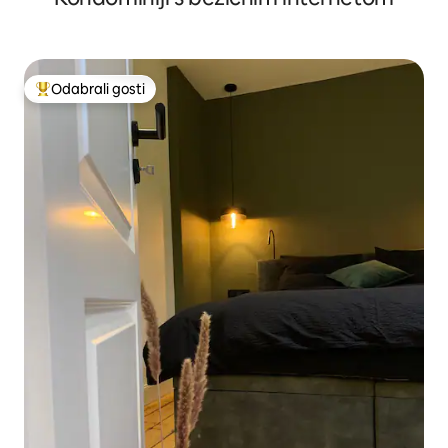
Odabrali gosti
Među najviše rangiranima s oznakom „Odabrali gosti”