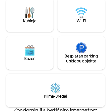
ekskluzivna upotreba * Wi-Fi * odličan
topli drveni detalj
pogled * lijepi susjedi -> ja :) *
atmosferu za opuš
Kuhinja
Wi-Fi
Besplatan parking
Bazen
u sklopu objekta
Klima-uređaj
Kondominiji s bežičnim internetom