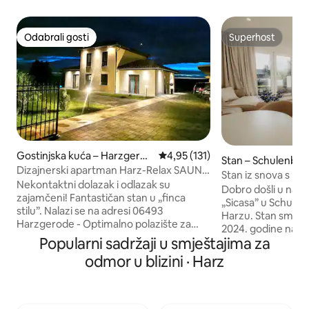
Odabrali gosti
Superhost
Odabrali gosti
Superhost
Gostinjska kuća – Harzgerod
Prosječna ocjena: 4,95/5, recenz
4,95 (131)
Stan – Schulenber
e
Dizajnerski apartman Harz-Relax SAUNA
harz
Stan iz snova s po
Bungalow Brocken
Nekontaktni dolazak i odlazak su
prirodu pred vrat
Dobro došli u naš
zajamčeni! Fantastičan stan u „finca
„Sicasa” u Schule
stilu”. Nalazi se na adresi 06493
Harzu. Stan smo u potpunosti renovirali
Harzgerode - Optimalno polazište za
2024. godine nako
izlete. Na terasi, koja je zaštićena od
Popularni sadržaji u smještajima za
s puno ljubavi prema de
znatiželjnih očiju, pronaći ćete mir i
možete očekivati
odmor u blizini · Harz
uživati u prekrasnom pogledu na šume
ispunjen svjetlošću
Harz. Udobnost na 55 m² - Sauna u
elegantnim namješ
privatnoj kupaonici može se koristiti u
pogledom. Minimalistički namještaj
bilo kojem trenutku uz malu naknadu - *
suptilnih boja, pun