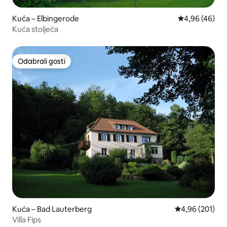
Kuća – Elbingerode
Prosječna ocje
4,96 (46)
Kuća stoljeća
Odabrali gosti
Odabrali gosti
Kuća – Bad Lauterberg
Prosječna ocjen
4,96 (201)
Villa Fips