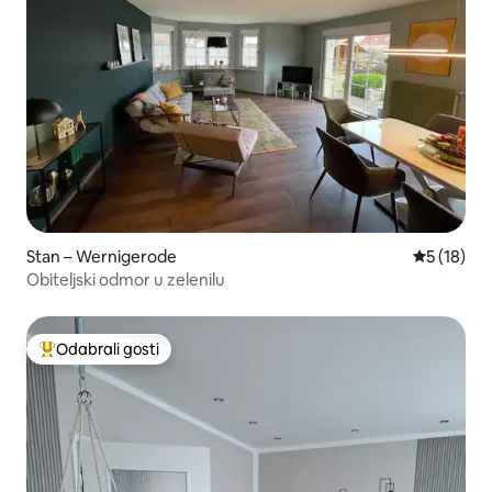
Stan – Wernigerode
Prosječna 
5 (18)
Obiteljski odmor u zelenilu
Odabrali gosti
Među najviše rangiranima s oznakom „Odabrali gosti”