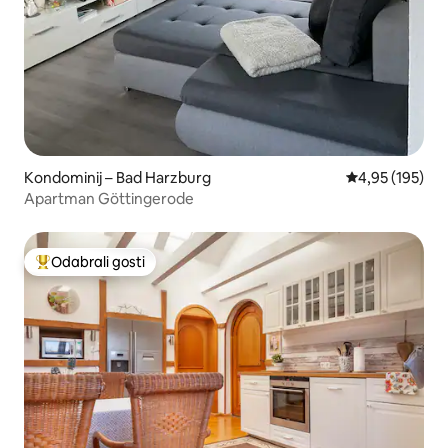
Kondominij – Bad Harzburg
Prosječna ocjen
4,95 (195)
Apartman Göttingerode
Odabrali gosti
Među najviše rangiranima s oznakom „Odabrali gosti”