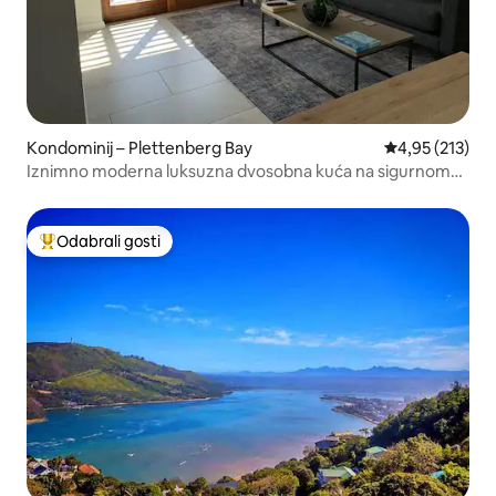
Kondominij – Plettenberg Bay
Prosječna ocjen
4,95 (213)
Iznimno moderna luksuzna dvosobna kuća na sigurnom
imanju
Odabrali gosti
Među najviše rangiranima s oznakom „Odabrali gosti”