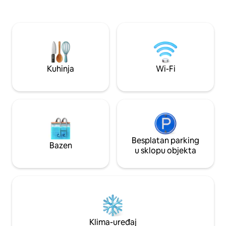
spavaće sobe. Uživajte u prelijepim
za pizzu. Imate kamine koji će vas grijati;
zalascima sunca i
drva za ogrjev su osigurana. Bazen za
otvorenom, sve t
ekskluzivnu upotrebu s pogledom na
plaže. Bonus: opre
vlei, s terasom za sunčanje i predivnim
pretvaračem za n
pogledom, te vanjskim tuševima.
tijekom smanjenja
Uključuje sigurno parkirališno mjesto i
napajanja
besplatan Wi-Fi.
Kuhinja
Wi-Fi
Besplatan parking
Bazen
u sklopu objekta
Klima-uređaj