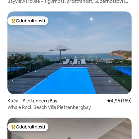
Bayview House – sigurnost, prostranost, Superhostovi i
pogled
Odabrali gosti
Među najviše rangiranima s oznakom „Odabrali gosti”
Kuća – Plettenberg Bay
Prosječna ocjen
4,95 (169)
Whale Rock Beach Villa Plettenbergbay
Odabrali gosti
Među najviše rangiranima s oznakom „Odabrali gosti”