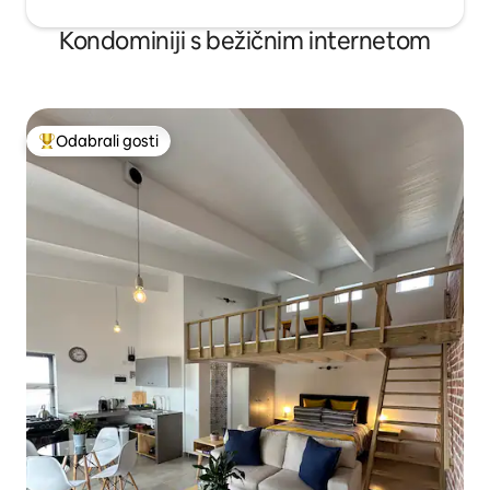
Kondominiji s bežičnim internetom
Odabrali gosti
Među najviše rangiranima s oznakom „Odabrali gosti”