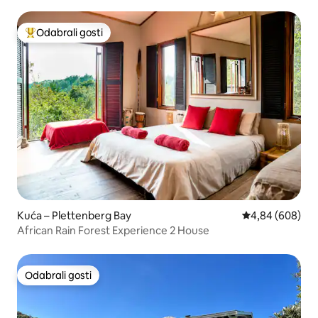
Odabrali gosti
Među najviše rangiranima s oznakom „Odabrali gosti”
Kuća – Plettenberg Bay
Prosječna ocjen
4,84 (608)
African Rain Forest Experience 2 House
Odabrali gosti
Odabrali gosti