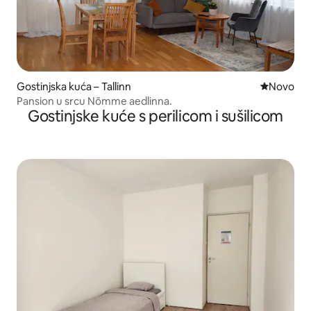
Gostinjska kuća – Tallinn
Novi smješ
Novo
Pansion u srcu Nõmme aedlinna.
Gostinjske kuće s perilicom i sušilicom