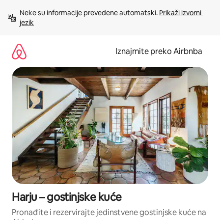
Prijeđi
Neke su informacije prevedene automatski. 
Prikaži izvorni 
na
jezik
sadržaj
Iznajmite preko Airbnba
Harju – gostinjske kuće
Pronađite i rezervirajte jedinstvene gostinjske kuće na