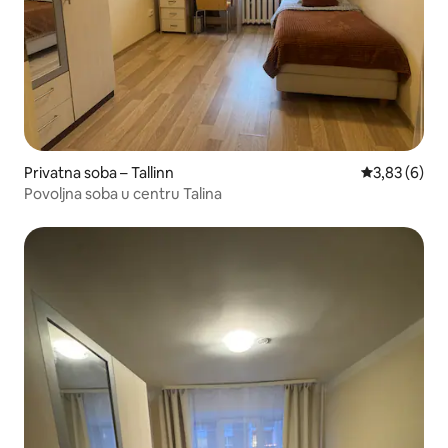
Privatna soba – Tallinn
Prosječna ocj
3,83 (6)
Povoljna soba u centru Talina