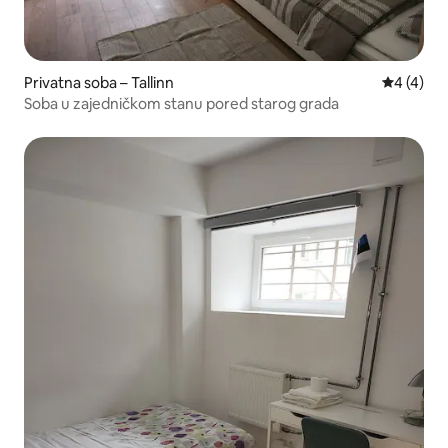
Privatna soba – Tallinn
Prosječna
4 (4)
Soba u zajedničkom stanu pored starog grada