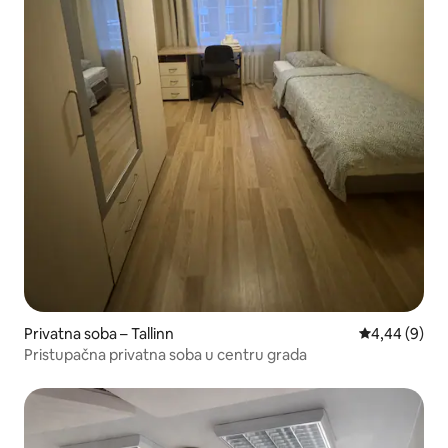
Privatna soba – Tallinn
Prosječna ocj
4,44 (9)
Pristupačna privatna soba u centru grada