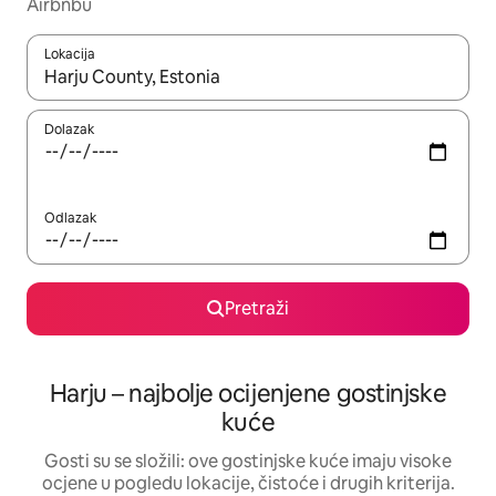
Airbnbu
Lokacija
Kada budu dostupni rezultati, moći ćete ih pregledati koristeći
Dolazak
Odlazak
Pretraži
Harju – najbolje ocijenjene gostinjske
kuće
Gosti su se složili: ove gostinjske kuće imaju visoke
ocjene u pogledu lokacije, čistoće i drugih kriterija.