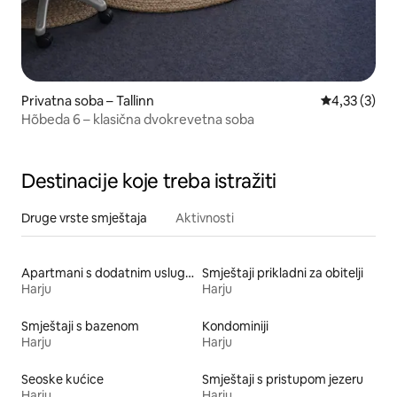
Privatna soba – Tallinn
Prosječna oc
4,33 (3)
Hõbeda 6 – klasična dvokrevetna soba
Destinacije koje treba istražiti
Druge vrste smještaja
Aktivnosti
Apartmani s dodatnim uslugama
Smještaji prikladni za obitelji
Harju
Harju
Smještaji s bazenom
Kondominiji
Harju
Harju
Seoske kućice
Smještaji s pristupom jezeru
Harju
Harju