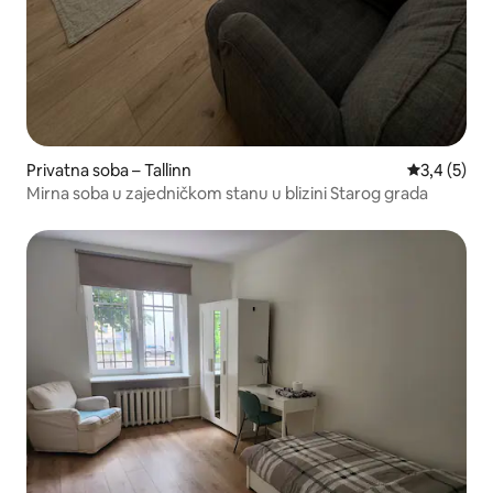
Privatna soba – Tallinn
Prosječna o
3,4 (5)
Mirna soba u zajedničkom stanu u blizini Starog grada