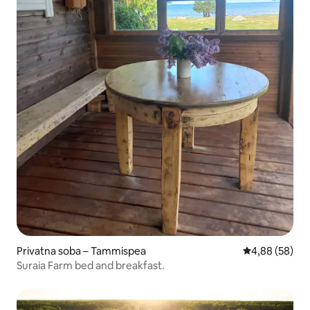
Privatna soba – Tammispea
Prosječna ocje
4,88 (58)
Suraia Farm bed and breakfast.