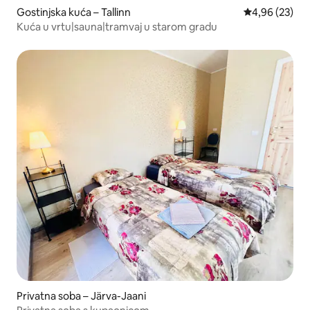
Gostinjska kuća – Tallinn
Prosječna ocje
4,96 (23)
Kuća u vrtu|sauna|tramvaj u starom gradu
Privatna soba – Järva-Jaani