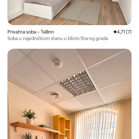
Privatna soba – Tallinn
Prosječna oc
4,71 (7)
Soba u zajedničkom stanu u blizini Starog grada