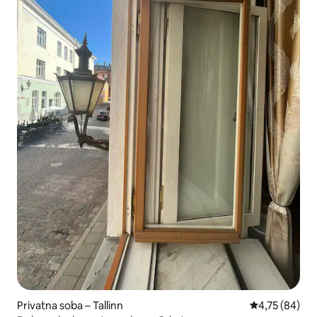
Privatna soba – Tallinn
Prosječna ocje
4,75 (84)