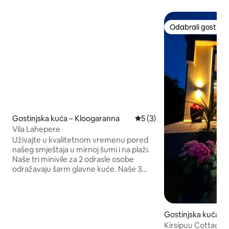
Odabrali gosti
Odabrali gosti
Gostinjska kuća – Kloogaranna
Prosječna ocjena: 5/5, rece
5 (3)
Vila Lahepere
Uživajte u kvalitetnom vremenu pored
našeg smještaja u mirnoj šumi i na plaži.
Naše tri minivile za 2 odrasle osobe
odražavaju šarm glavne kuće. Naše 3
sobe su: „Mets” je najbliža parkiralištu s
jutarnjim suncem. „Meri” ima najveću
terasu. „Rand” nudi najbolje poglede na
plažu i zalazak sunca. Sadržaji uključuju
Gostinjska kuća –
luksuzne krevete, tuš, kauč, Wi-Fi,
Kirsipuu Cottage
potpuno opremljenu kuhinju, igre,