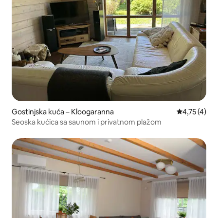
Gostinjska kuća – Kloogaranna
Prosječna oc
4,75 (4)
Seoska kućica sa saunom i privatnom plažom