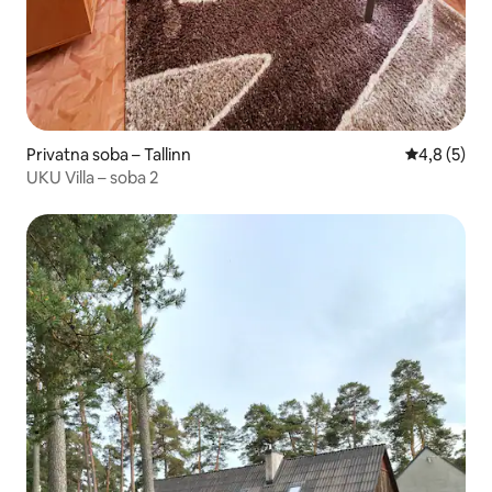
Privatna soba – Tallinn
Prosječna o
4,8 (5)
UKU Villa – soba 2