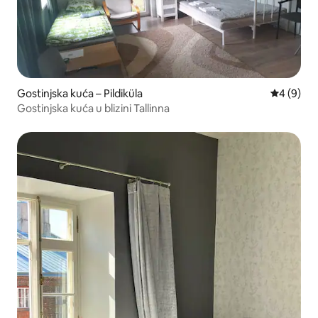
Gostinjska kuća – Pildiküla
Prosječna 
4 (9)
Gostinjska kuća u blizini Tallinna