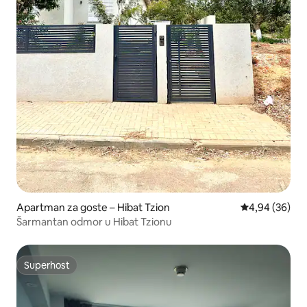
Apartman za goste – Hibat Tzion
Prosječna ocje
4,94 (36)
Šarmantan odmor u Hibat Tzionu
Superhost
Superhost