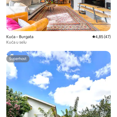
Kuća – Burgata
Prosječna ocje
4,85 (47)
Kuća u selu
Superhost
Superhost