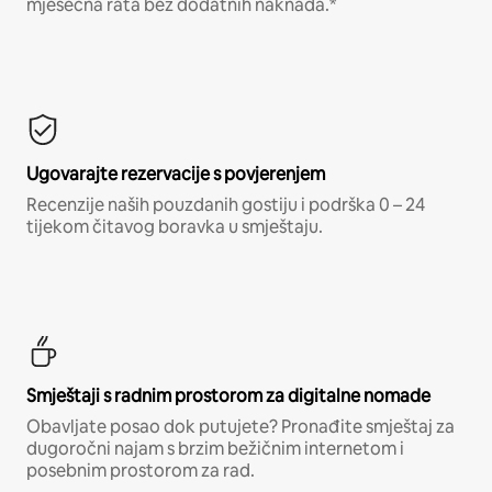
mjesečna rata bez dodatnih naknada.*
Ugovarajte rezervacije s povjerenjem
Recenzije naših pouzdanih gostiju i podrška 0 – 24
tijekom čitavog boravka u smještaju.
Smještaji s radnim prostorom za digitalne nomade
Obavljate posao dok putujete? Pronađite smještaj za
dugoročni najam s brzim bežičnim internetom i
posebnim prostorom za rad.