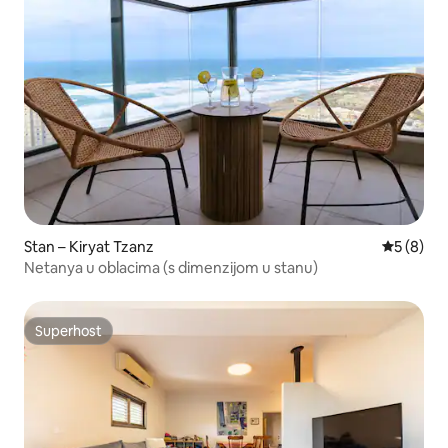
Stan – Kiryat Tzanz
Prosječna
5 (8)
Netanya u oblacima (s dimenzijom u stanu)
Superhost
Superhost