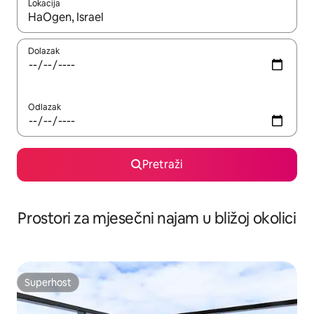
Lokacija
Kada budu dostupni rezultati, moći ćete ih pregledati koristeći
Dolazak
Odlazak
Pretraži
Prostori za mjesečni najam u bližoj okolici
Superhost
Superhost