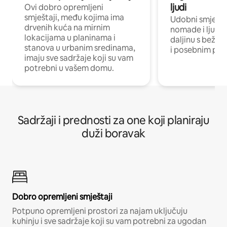
ljudi
Ovi dobro opremljeni
smještaji, među kojima ima
Udobni smještaj
drvenih kuća na mirnim
nomade i ljude 
lokacijama u planinama i
daljinu s bežič
stanova u urbanim sredinama,
i posebnim pro
imaju sve sadržaje koji su vam
potrebni u vašem domu.
Sadržaji i prednosti za one koji planiraju
duži boravak
Dobro opremljeni smještaji
Potpuno opremljeni prostori za najam uključuju
kuhinju i sve sadržaje koji su vam potrebni za ugodan