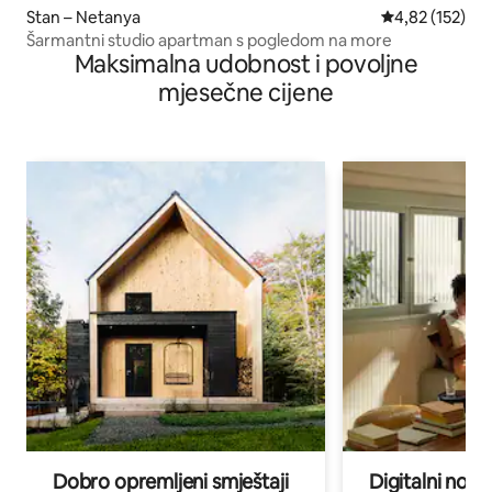
Stan – Netanya
Prosječna ocjen
4,82 (152)
Šarmantni studio apartman s pogledom na more
Maksimalna udobnost i povoljne
mjesečne cijene
Dobro opremljeni smještaji
Digitalni noma