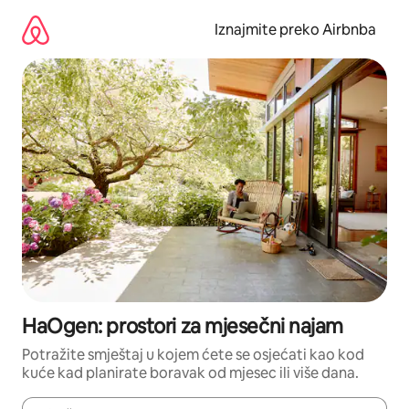
Prijeđi
na
Iznajmite preko Airbnba
sadržaj
HaOgen: prostori za mjesečni najam
Potražite smještaj u kojem ćete se osjećati kao kod
kuće kad planirate boravak od mjesec ili više dana.