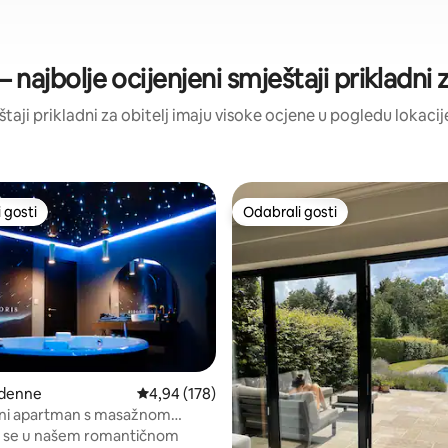
 najbolje ocijenjeni smještaji prikladni z
eštaji prikladni za obitelj imaju visoke ocjene u pogledu lokacije
 gosti
Odabrali gosti
 gosti
Odabrali gosti
ndenne
Prosječna ocjena: 4,94/5, recenzija: 178
4,94 (178)
ni apartman s masažnom
, recenzija: 725
pogledom na zvjezdano nebo
 se u našem romantičnom