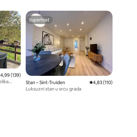
Superhost
nakom „Odabrali gosti”
Superhost
rosječna ocjena: 4,99/5, recenzija: 139
4,99 (139)
elika
Stan – Sint-Truiden
Prosječna ocjena: 4,83/
4,83 (110)
Luksuzni stan u srcu grada