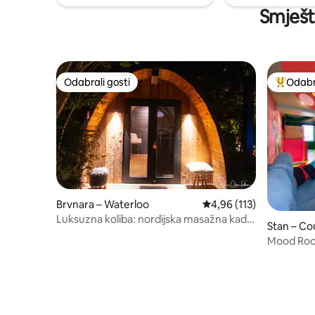
Smješta
Odabrali gosti
Odabra
Odabrali gosti
Među naj
Brvnara – Waterloo
Prosječna ocjena: 4,96/5
4,96 (113)
Luksuzna koliba: nordijska masažna kada
Stan – Co
i sauna u Waterloo
Mood Room
Arkade · 