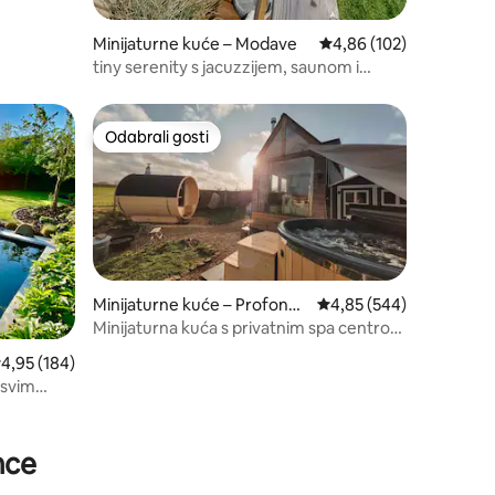
Minijaturne kuće – Modave
Prosječna ocjena: 4,86/
4,86 (102)
tiny serenity s jacuzzijem, saunom i
privatnim bazenom
Odabrali gosti
Odabrali gosti
Minijaturne kuće – Profonde
Prosječna ocjena: 4,85/
4,85 (544)
ville
Minijaturna kuća s privatnim spa centrom
i panoramskim pogledom
rosječna ocjena: 4,95/5, recenzija: 184
4,95 (184)
 svim
imce