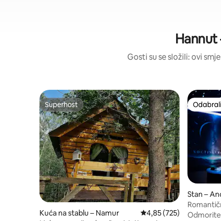
Hannut –
Gosti su se složili: ovi smj
Superhost
Odabrali
Superhost
Odabrali
Stan – A
Romantič
Kuća na stablu – Namur
Prosječna ocjena: 4,85/5
4,85 (725)
kadom i 
Odmorite