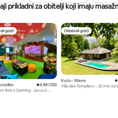
ji prikladni za obitelji koji imaju masa
li gosti
Odabrali gosti
više rangiranima s oznakom „Odabrali gosti”
Odabrali gosti
, recenzija: 113
Kuća – Wavre
P
urcelles
Prosječna ocjena: 4,98/5, recenzija: 133
4,98 (133)
Villa des Templiers – 20 min od
 Retro Gaming · Jacuzzi ·
luke Bruxelles
Sauna