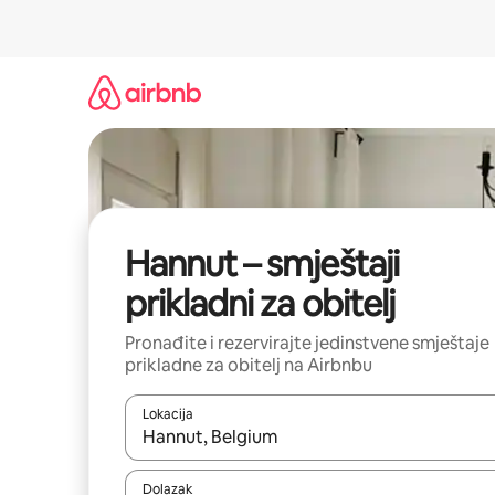
Prijeđi
na
sadržaj
Hannut – smještaji
prikladni za obitelj
Pronađite i rezervirajte jedinstvene smještaje
prikladne za obitelj na Airbnbu
Lokacija
Kada budu dostupni rezultati, moći ćete ih pregle
Dolazak