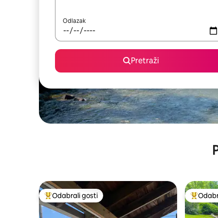
Odlazak
Pretraži
P
Odabrali gosti
Odabra
Među najviše rangiranima s oznakom „Odabrali gosti”
Među naj