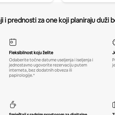
ji i prednosti za one koji planiraju duži 
Fleksibilnost koju želite
J
Odaberite točne datume useljenja i iseljenja i
P
jednostavno ugovorite rezervaciju putem
j
interneta, bez dodatnih obveza ili
papirologije.*
Smještaji s radnim prostorom za digitalne
T