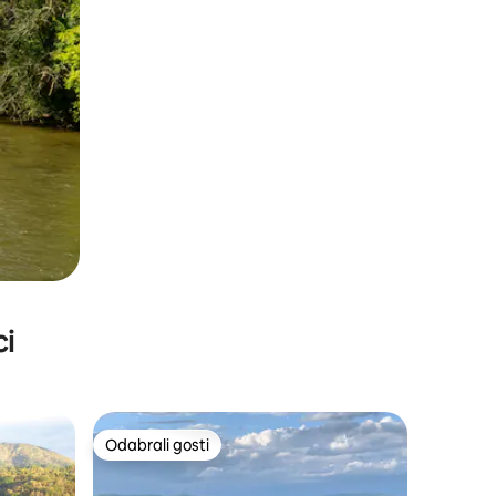
ci
Odabrali gosti
nakom „Odabrali gosti”
Odabrali gosti