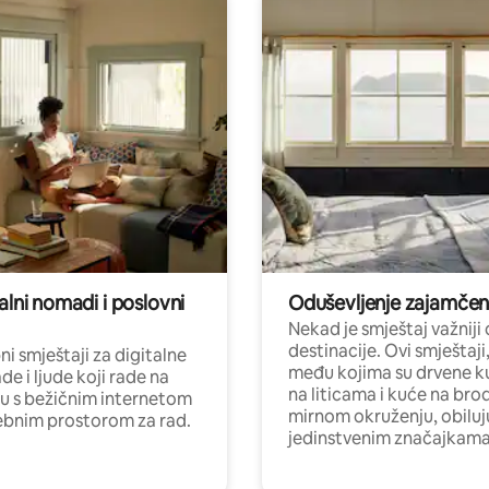
alni nomadi i poslovni
Oduševljenje zajamče
Nekad je smještaj važniji
destinacije. Ovi smještaji
i smještaji za digitalne
među kojima su drvene k
e i ljude koji rade na
na liticama i kuće na bro
nu s bežičnim internetom
mirnom okruženju, obiluj
ebnim prostorom za rad.
jedinstvenim značajkama