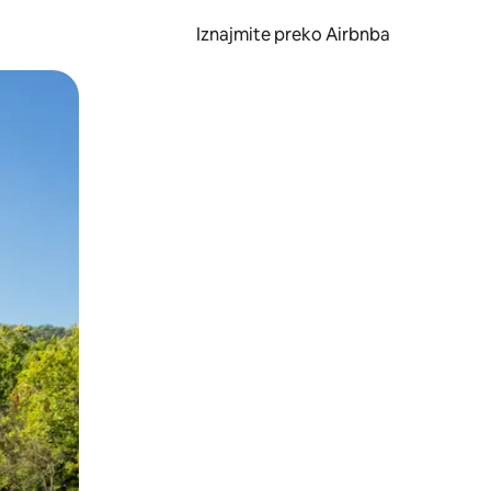
Iznajmite preko Airbnba
li prelaskom prstom po zaslonu.