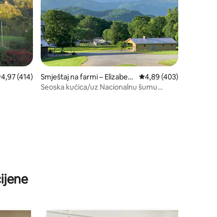
rosječna ocjena: 4,97/5, recenzija: 414
4,97 (414)
Smještaj na farmi – Elizabeth
Prosječna ocjena: 4,89/
4,89 (403)
ton
Seoska kućica/uz Nacionalnu šumu
Cherokee
ijene