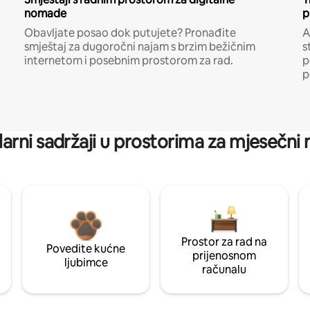
nomade
p
Obavljate posao dok putujete? Pronađite
A
smještaj za dugoročni najam s brzim bežičnim
s
internetom i posebnim prostorom za rad.
p
p
arni sadržaji u prostorima za mjesečni
Prostor za rad na
Povedite kućne
prijenosnom
ljubimce
računalu