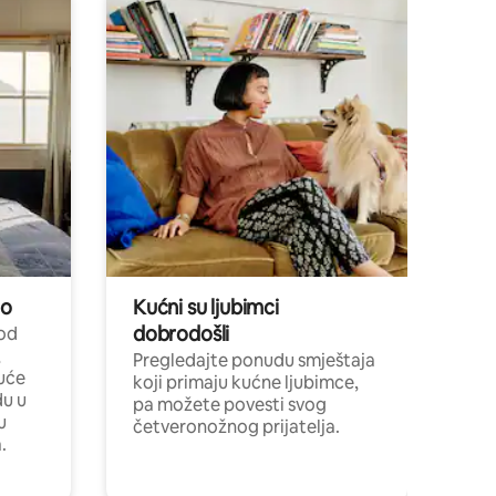
no
Kućni su ljubimci
dobrodošli
 od
,
Pregledajte ponudu smještaja
uće
koji primaju kućne ljubimce,
du u
pa možete povesti svog
u
četveronožnog prijatelja.
.