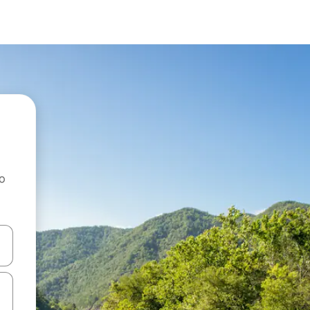
ao
dati koristeći se strelicama prema gore i prema dolje, kao i dodirom i