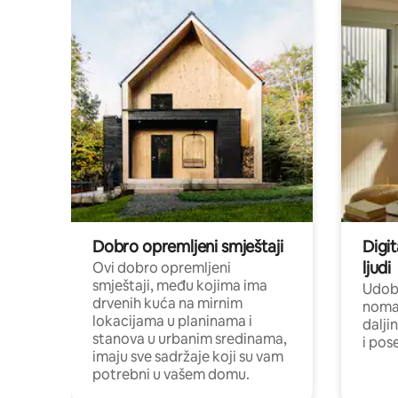
Dobro opremljeni smještaji
Digit
ljudi
Ovi dobro opremljeni
smještaji, među kojima ima
Udobn
drvenih kuća na mirnim
nomad
lokacijama u planinama i
dalji
stanova u urbanim sredinama,
i pos
imaju sve sadržaje koji su vam
potrebni u vašem domu.