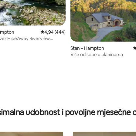
ampton
Prosječna ocjena: 4,94/5, recenzija: 444
4,94 (444)
iver HideAway Riverview
ccess
Stan – Hampton
P
Više od sobe u planinama
, recenzija: 108
imalna udobnost i povoljne mjesečne c