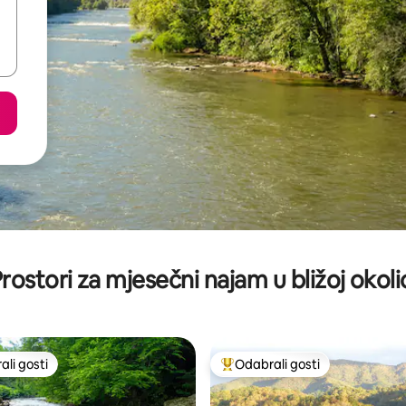
rostori za mjesečni najam u bližoj okoli
li gosti
Odabrali gosti
više rangiranima s oznakom „Odabrali gosti”
Među najviše rangiranima s oz