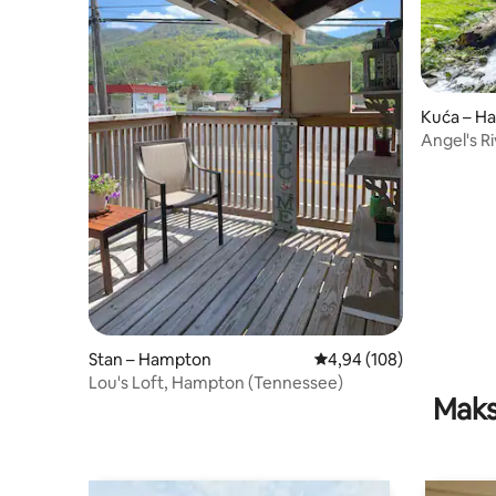
Kuća – H
Angel's R
W/Easy A
Stan – Hampton
Prosječna ocjena: 4,94/5
4,94 (108)
Lou's Loft, Hampton (Tennessee)
Maks