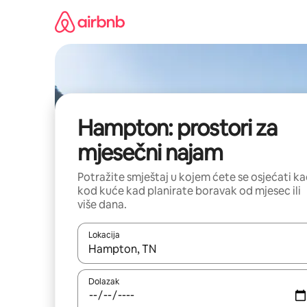
Prijeđi
na
sadržaj
Hampton: prostori za
mjesečni najam
Potražite smještaj u kojem ćete se osjećati k
kod kuće kad planirate boravak od mjesec ili
više dana.
Lokacija
Kada budu dostupni rezultati, moći ćete ih pregle
Dolazak