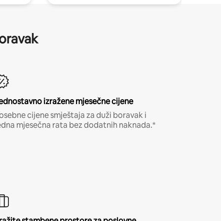
boravak
ednostavno izražene mjesečne cijene
osebne cijene smještaja za duži boravak i
edna mjesečna rata bez dodatnih naknada.*
ražite stambene prostore za poslovne