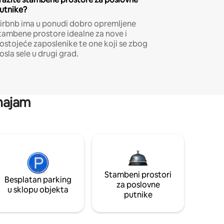
utnike?
irbnb ima u ponudi dobro opremljene
tambene prostore idealne za nove i
ostojeće zaposlenike te one koji se zbog
osla sele u drugi grad.
 najam
Stambeni prostori
Besplatan parking
za poslovne
u sklopu objekta
putnike