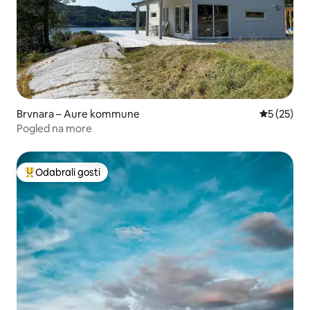
Brvnara – Aure kommune
Prosječna 
5 (25)
Pogled na more
Odabrali gosti
Među najviše rangiranima s oznakom „Odabrali gosti”