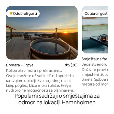
Odabrali gosti
Odabrali gosti
Među najviše rangiranima s oznakom „Odabrali gosti”
Odabrali gosti
Smještaj na farmi 
mmune
Jedinstveno luksu
Brvnara – Frøya
Prosječna ocjena: 5/5, recen
5 (20)
Doživite pravi luks
Koliba blizu mora s prekrasnim
smješteni tik uz o
pogledom!
Ovdje možete uživati u tišini i opustiti se
Smøla. Sjøbua se n
sa svojom obitelji. Sve na jednoj razini!
metara od mora i n
Lijep pogled, blizu mora i plaže. Frøya
kombinaciju udobno
nudi brojne mogućnosti za planinarenje.
spektakularne prirode. Brvn
Popularni sadržaji u smještajima za
Ribolov u slatkoj vodi i moru. U
potpunosti obnovlj
Aunvågenu postoji lijepa plaža udaljena
odmor na lokaciji Hamnholmen
tri spavaće sobe,
oko 300 m od brvnare. Imamo brod od 15
kupaonice i velik
stopa koji se nalazi u marini udaljenoj 1
pogledom na mor