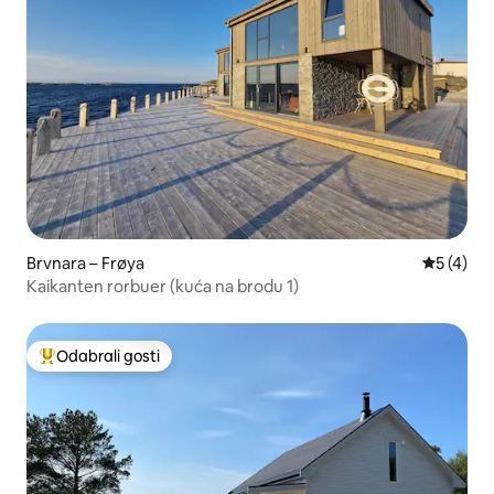
Brvnara – Frøya
Prosječna
5 (4)
Kaikanten rorbuer (kuća na brodu 1)
Odabrali gosti
Među najviše rangiranima s oznakom „Odabrali gosti”