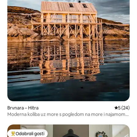
Brvnara – Hitra
Prosječna o
5 (24)
Moderna koliba uz more s pogledom na more i najamom
broda
Odabrali gosti
Među najviše rangiranima s oznakom „Odabrali gosti”