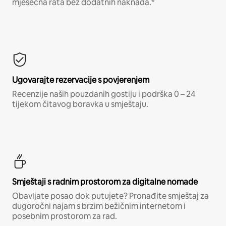
mjesečna rata bez dodatnih naknada.*
Ugovarajte rezervacije s povjerenjem
Recenzije naših pouzdanih gostiju i podrška 0 – 24
tijekom čitavog boravka u smještaju.
Smještaji s radnim prostorom za digitalne nomade
Obavljate posao dok putujete? Pronađite smještaj za
dugoročni najam s brzim bežičnim internetom i
posebnim prostorom za rad.