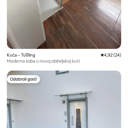
Kuća – Tüßling
Prosječna ocje
4,92 (24)
Moderna soba u novoj obiteljskoj kući
Odabrali gosti
Odabrali gosti