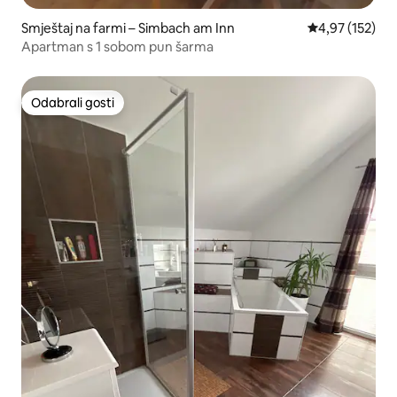
Smještaj na farmi – Simbach am Inn
Prosječna ocjen
4,97 (152)
Apartman s 1 sobom pun šarma
Odabrali gosti
Odabrali gosti