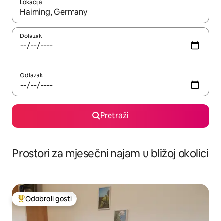
Lokacija
Kada budu dostupni rezultati, moći ćete ih pregledati koristeći
Dolazak
Odlazak
Pretraži
Prostori za mjesečni najam u bližoj okolici
Odabrali gosti
Među najviše rangiranima s oznakom „Odabrali gosti”