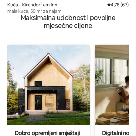
Kuća – Kirchdorf am Inn
Prosječna ocje
4,78 (67)
mala kuća, 50 m² za najam
Maksimalna udobnost i povoljne
mjesečne cijene
Dobro opremljeni smještaji
Digitalni noma