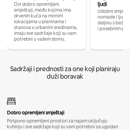
ljudi
Ovi dobro opremljeni
smještaji, među kojima ima
Udobni smještaj
drvenih kuća na mirnim
nomade i ljude 
lokacijama u planinama i
daljinu s bežič
stanova u urbanim sredinama,
i posebnim pro
imaju sve sadržaje koji su vam
potrebni u vašem domu.
Sadržaji i prednosti za one koji planiraju
duži boravak
Dobro opremljeni smještaji
Potpuno opremljeni prostori za najam uključuju
kuhinju i sve sadržaje koji su vam potrebni za ugodan